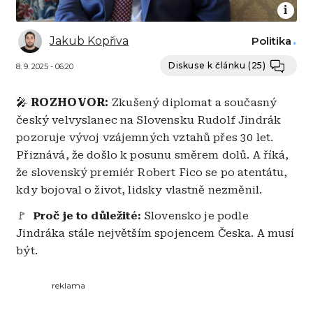
Jakub Kopřiva
Politika
Diskuse k článku
(25)
8. 9. 2025 - 06:20
🎤
ROZHOVOR:
Zkušený diplomat a současný
český velvyslanec na Slovensku Rudolf Jindrák
pozoruje vývoj vzájemných vztahů přes 30 let.
Přiznává, že došlo k posunu směrem dolů. A říká,
že slovenský premiér Robert Fico se po atentátu,
kdy bojoval o život, lidsky vlastně nezměnil.
🚩
Proč je to důležité:
Slovensko je podle
Jindráka stále největším spojencem Česka. A musí
být.
reklama