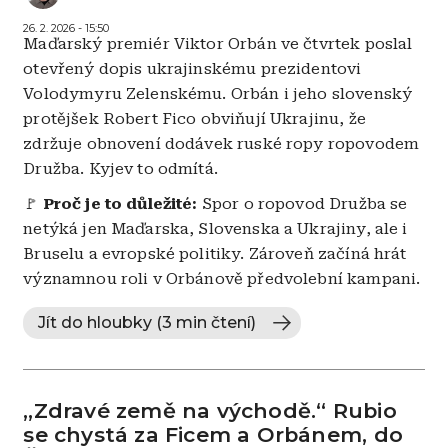
26. 2. 2026 - 15:50
Maďarský premiér Viktor Orbán ve čtvrtek poslal
otevřený dopis ukrajinskému prezidentovi
Volodymyru Zelenskému. Orbán i jeho slovenský
protějšek Robert Fico obviňují Ukrajinu, že
zdržuje obnovení dodávek ruské ropy ropovodem
Družba. Kyjev to odmítá.
🚩
Proč je to důležité:
Spor o ropovod Družba se
netýká jen Maďarska, Slovenska a Ukrajiny, ale i
Bruselu a evropské politiky. Zároveň začíná hrát
významnou roli v Orbánově předvolební kampani.
Jít do hloubky (3 min čtení)
„Zdravé země na východě.“ Rubio
se chystá za Ficem a Orbánem, do