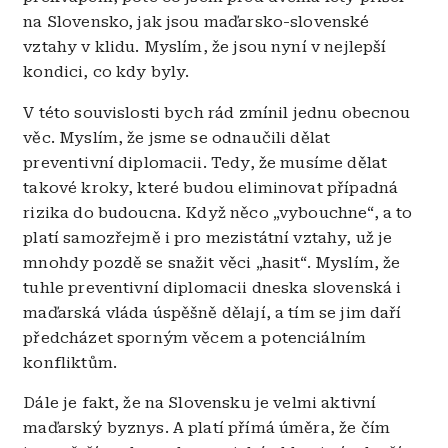
na Slovensko, jak jsou maďarsko-slovenské
vztahy v klidu. Myslím, že jsou nyní v nejlepší
kondici, co kdy byly.
V této souvislosti bych rád zmínil jednu obecnou
věc. Myslím, že jsme se odnaučili dělat
preventivní diplomacii. Tedy, že musíme dělat
takové kroky, které budou eliminovat případná
rizika do budoucna. Když něco „vybouchne“, a to
platí samozřejmě i pro mezistátní vztahy, už je
mnohdy pozdě se snažit věci „hasit“. Myslím, že
tuhle preventivní diplomacii dneska slovenská i
maďarská vláda úspěšně dělají, a tím se jim daří
předcházet sporným věcem a potenciálním
konfliktům.
Dále je fakt, že na Slovensku je velmi aktivní
maďarský byznys. A platí přímá úměra, že čím