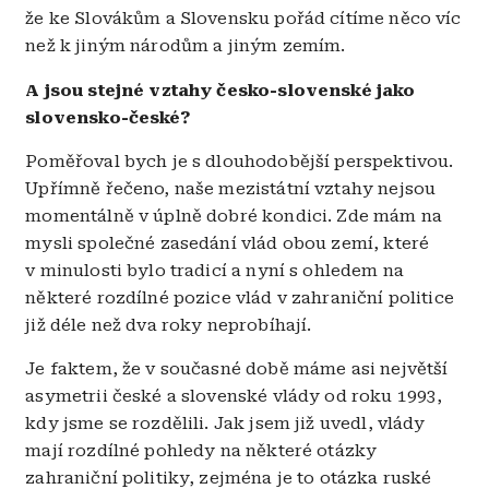
že ke Slovákům a Slovensku pořád cítíme něco víc
než k jiným národům a jiným zemím.
A jsou stejné vztahy česko-slovenské jako
slovensko-české?
Poměřoval bych je s dlouhodobější perspektivou.
Upřímně řečeno, naše mezistátní vztahy nejsou
momentálně v úplně dobré kondici. Zde mám na
mysli společné zasedání vlád obou zemí, které
v minulosti bylo tradicí a nyní s ohledem na
některé rozdílné pozice vlád v zahraniční politice
již déle než dva roky neprobíhají.
Je faktem, že v současné době máme asi největší
asymetrii české a slovenské vlády od roku 1993,
kdy jsme se rozdělili. Jak jsem již uvedl, vlády
mají rozdílné pohledy na některé otázky
zahraniční politiky, zejména je to otázka ruské