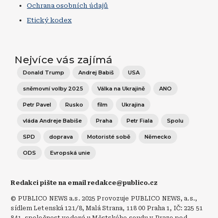
Ochrana osobních údajů
Etický kodex
Nejvíce vás zajímá
Donald Trump
Andrej Babiš
USA
sněmovní volby 2025
Válka na Ukrajině
ANO
Petr Pavel
Rusko
film
Ukrajina
vláda Andreje Babiše
Praha
Petr Fiala
Spolu
SPD
doprava
Motoristé sobě
Německo
ODS
Evropská unie
Redakci pište na email redakce@publico.cz
© PUBLICO NEWS a.s. 2025 Provozuje PUBLICO NEWS, a.s.,
sídlem Letenská 121/8, Malá Strana, 118 00 Praha 1, IČ: 225 51