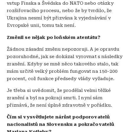
vstup Finska a Švédska do NATO nebo otázky
rozšiřovacího procesu, nebo že by tvrdilo, že
Ukrajina nesmí být přizvána k vyjednávání v
Evropské unii, tomu tak není.
Změnil se nějak po loňském atentátu?
Žádnou zásadní změnu nepozoruji. A je opravdu
pozoruhodné, jak se dokázal vyrovnat s následky
zranění. Kdyby se mně něco takového stalo, tak
mám určitě velký problém fungovat na 150-200
procent, což funkce předsedy vlády vyžaduje.
Je třeba si uvědomit, že prodělal velmi těžké
zranění a byl na pokraji smrti. I nyní sám
přiznává, že není úplně zdravotně v pořádku.
Čím si vysvětlujete nárůst podporovatelů
nacionalistů na Slovensku a pokračovatelů
Mariana Kotleby?