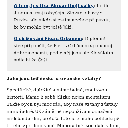
O tom, jestli se Slováci bojí války
:
Podle
Jindráka mají obyčejní Slováci obavy z
Ruska, ale nikdo si zatím nechce připustit,
že by mohlo být ještě blíž.
O sbližování Fica s Orbánem
:
Diplomat
sice připouští, že Fico s Orbánem spolu mají
dobrou chemii, podle něj jsou ale Slovákům
stále blíže Češi.
Jaké jsou teď česko-slovenské vztahy?
Specifické, důležité a mimořádné, mají svou
historii. Máme k sobě blízko nejen mentalitou.
Takže bych byl moc rád, aby naše vztahy zůstaly
mimořádné. Už záměrně nepoužívám označení
nadstandardní, protože toto je z mého pohledu již
trochu zprofanované. Mimořádné jsou dále v tom,