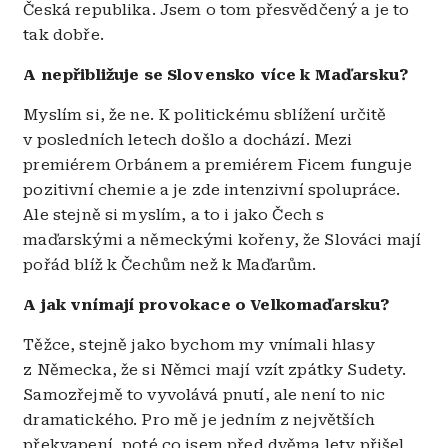
Česká republika. Jsem o tom přesvědčený a je to
tak dobře.
A nepřibližuje se Slovensko více k Maďarsku?
Myslím si, že ne. K politickému sblížení určitě
v posledních letech došlo a dochází. Mezi
premiérem Orbánem a premiérem Ficem funguje
pozitivní chemie a je zde intenzivní spolupráce.
Ale stejně si myslím, a to i jako Čech s
maďarskými a německými kořeny, že Slováci mají
pořád blíž k Čechům než k Maďarům.
A jak vnímají provokace o Velkomaďarsku?
Těžce, stejně jako bychom my vnímali hlasy
z Německa, že si Němci mají vzít zpátky Sudety.
Samozřejmě to vyvolává pnutí, ale není to nic
dramatického. Pro mě je jedním z největších
překvapení, poté co jsem před dvěma lety přišel