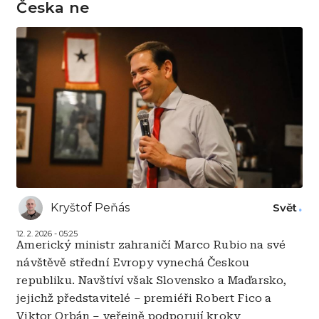
Česka ne
Kryštof Peňás
Svět
12. 2. 2026 - 05:25
Americký ministr zahraničí Marco Rubio na své
návštěvě střední Evropy vynechá Českou
republiku. Navštíví však Slovensko a Maďarsko,
jejichž představitelé – premiéři Robert Fico a
Viktor Orbán – veřejně podporují kroky