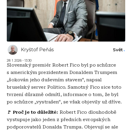
Kryštof Peňás
Svět
28. 1. 2026 - 13:30
Slovenský premiér Robert Fico byl po schůzce
s americkým prezidentem Donaldem Trumpem
„šokován jeho duševním stavem“, napsal
bruselský server Politico. Samotný Fico sice toto
tvrzení důrazně odmítl, informace o tom, že byl
po schůzce „vystrašen“, se však objevily už dříve.
🚩 Proč je to důležité:
Robert Fico dlouhodobě
vystupuje jako jeden z předních evropských
podporovatelů Donalda Trumpa. Objevují se ale