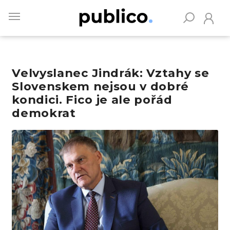
Skip
to
main
content
Velvyslanec Jindrák: Vztahy se
Vyhledávejte na Publiku
Slovenskem nejsou v dobré
kondici. Fico je ale pořád
demokrat
Obrázek