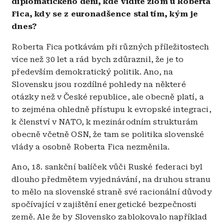
diplomatického dění, kde vidíte zlom u Roberta
Fica, kdy se z euronadšence stal tím, kým je
dnes?
Roberta Fica potkávám při různých příležitostech
více než 30 let a rád bych zdůraznil, že je to
především demokratický politik. Ano, na
Slovensku jsou rozdílné pohledy na některé
otázky než v České republice, ale obecně platí, a
to zejména ohledně přístupu k evropské integraci,
k členství v NATO, k mezinárodním strukturám
obecně včetně OSN, že tam se politika slovenské
vlády a osobně Roberta Fica nezměnila.
Ano, 18. sankční balíček vůči Ruské federaci byl
dlouho předmětem vyjednávání, na druhou stranu
to mělo na slovenské straně své racionální důvody
spočívající v zajištění energetické bezpečnosti
země. Ale že by Slovensko zablokovalo například