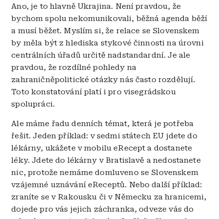
Ano, je to hlavně Ukrajina. Není pravdou, že
bychom spolu nekomunikovali, běžná agenda běží
a musí běžet. Myslím si, že relace se Slovenskem
by měla být z hlediska stykové činnosti na úrovni
centrálních úřadů určitě nadstandardní. Je ale
pravdou, že rozdílné pohledy na
zahraničněpolitické otázky nás často rozdělují.
Toto konstatování platí i pro visegrádskou
spolupráci.
Ale máme řadu denních témat, která je potřeba
řešit. Jeden příklad: v sedmi státech EU jdete do
lékárny, ukážete v mobilu eRecept a dostanete
léky. Jdete do lékárny v Bratislavě a nedostanete
nic, protože nemáme domluveno se Slovenskem
vzájemné uznávání eReceptů. Nebo další příklad:
zraníte se v Rakousku či v Německu za hranicemi,
dojede pro vás jejich záchranka, odveze vás do