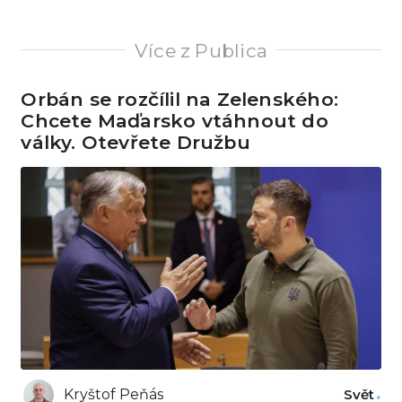
Více z Publica
Orbán se rozčílil na Zelenského:
Chcete Maďarsko vtáhnout do
války. Otevřete Družbu
Kryštof Peňás
Svět