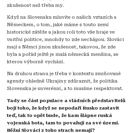
zkušenost než třeba my.
Když na Slovensku mluvíte o našich vztazích s
Německem, o tom, jaké máme s touto zemí
historické zátěže a jakou roli toto vše hraje ve
vnitřní politice, mnohdy to zde nechápou. Slováci
mají s Němci jinou zkušenost, takovou, že zde
byla a pořád ještě je malá německá menšina, se
kterou výborně vychází.
Na druhou stranu je třeba v kontextu zmiňované
agendy ohledně Ukrajiny zdůraznit, že politika
Slovenska je suverénní, a to musíme respektovat.
Tady se část populace a vládních představitelů
bojí toho, že když se nepodaří Rusko zastavit
teď, tak to opět bude, že kam šlápne ruská
vojenská bota, tam to považují za své území.
Běžní Slováci z toho strach nemají?