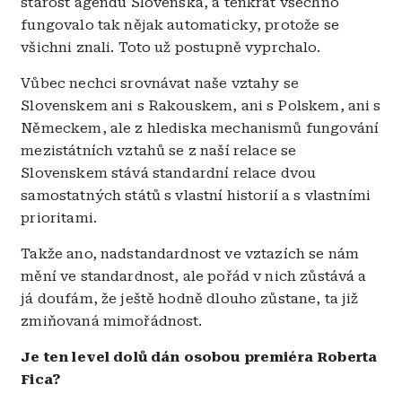
starost agendu Slovenska, a tenkrát všechno
fungovalo tak nějak automaticky, protože se
všichni znali. Toto už postupně vyprchalo.
Vůbec nechci srovnávat naše vztahy se
Slovenskem ani s Rakouskem, ani s Polskem, ani s
Německem, ale z hlediska mechanismů fungování
mezistátních vztahů se z naší relace
se
Slovenskem stává standardní relace dvou
samostatných států s vlastní historií a s vlastními
prioritami.
Takže ano, nadstandardnost ve vztazích se nám
mění ve standardnost, ale pořád v nich zůstává a
já doufám, že ještě hodně dlouho zůstane, ta již
zmiňovaná mimořádnost.
Je ten level dolů dán osobou premiéra Roberta
Fica?