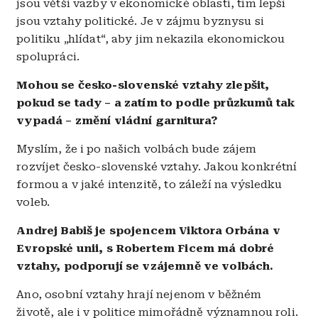
jsou větší vazby v ekonomické oblasti, tím lepší
jsou vztahy politické. Je v zájmu byznysu si
politiku „hlídat“, aby jim nekazila ekonomickou
spolupráci.
Mohou se česko-slovenské vztahy zlepšit,
pokud se tady – a zatím to podle průzkumů tak
vypadá – změní vládní garnitura?
Myslím, že i po našich volbách bude zájem
rozvíjet česko-slovenské vztahy. Jakou konkrétní
formou a v jaké intenzitě, to záleží na výsledku
voleb.
Andrej Babiš je spojencem Viktora Orbána v
Evropské unii, s Robertem Ficem má dobré
vztahy, podporují se vzájemně ve volbách.
Ano, osobní vztahy hrají nejenom v běžném
životě, ale i v politice mimořádně významnou roli.