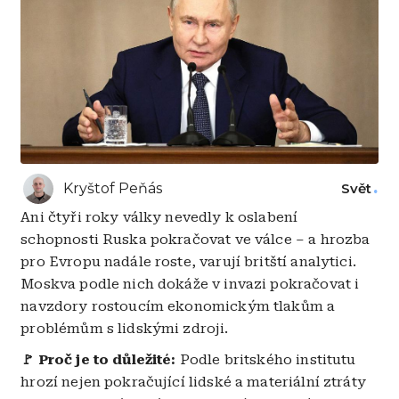
Kryštof Peňás
Svět
Ani čtyři roky války nevedly k oslabení
schopnosti Ruska pokračovat ve válce – a hrozba
pro Evropu nadále roste, varují britští analytici.
Moskva podle nich dokáže v invazi pokračovat i
navzdory rostoucím ekonomickým tlakům a
problémům s lidskými zdroji.
🚩 Proč je to důležité:
Podle britského institutu
hrozí nejen pokračující lidské a materiální ztráty