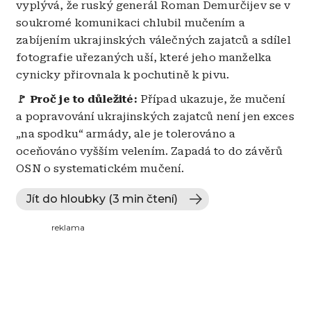
vyplývá, že ruský generál Roman Demurčijev se v
soukromé komunikaci chlubil mučením a
zabíjením ukrajinských válečných zajatců a sdílel
fotografie uřezaných uší, které jeho manželka
cynicky přirovnala k pochutině k pivu.
🚩 ​P
roč je to důležité:
Případ ukazuje, že mučení
a popravování ukrajinských zajatců není jen exces
„na spodku“ armády, ale je tolerováno a
oceňováno vyšším velením. Zapadá to do závěrů
OSN o systematickém mučení.
Jít do hloubky (3 min čtení)
reklama