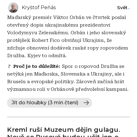
Kryštof Peňás
Svět
Maďarský premiér Viktor Orbán ve čtvrtek poslal
otevřený dopis ukrajinskému prezidentovi
Volodymyru Zelenskému. Orbán i jeho slovenský
protějšek Robert Fico obviňují Ukrajinu, že
zdržuje obnovení dodávek ruské ropy ropovodem
Družba. Kyjev to odmítá.
🚩
Proč je to důležité:
Spor o ropovod Družba se
netýká jen Maďarska, Slovenska a Ukrajiny, ale i
Bruselu a evropské politiky. Zároveň začíná hrát
významnou roli v Orbánově předvolební kampani.
Jít do hloubky (3 min čtení)
Kreml ruší Muzeum dějin gulagu.
Nově se Rusové budou učit jen o