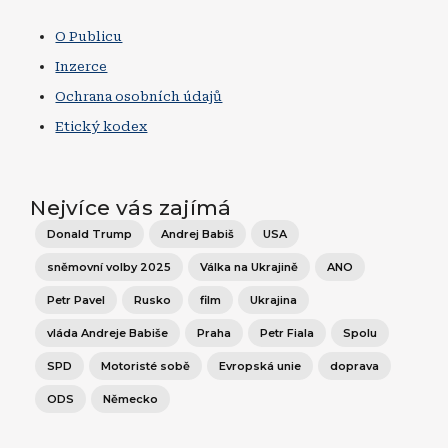
O Publicu
Inzerce
Ochrana osobních údajů
Etický kodex
Nejvíce vás zajímá
Donald Trump
Andrej Babiš
USA
sněmovní volby 2025
Válka na Ukrajině
ANO
Petr Pavel
Rusko
film
Ukrajina
vláda Andreje Babiše
Praha
Petr Fiala
Spolu
SPD
Motoristé sobě
Evropská unie
doprava
ODS
Německo