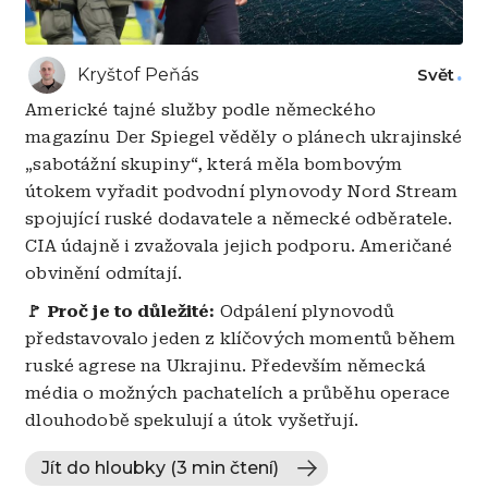
Kryštof Peňás
Svět
Americké tajné služby podle německého
magazínu Der Spiegel věděly o plánech ukrajinské
„sabotážní skupiny“, která měla bombovým
útokem vyřadit podvodní plynovody Nord Stream
spojující ruské dodavatele a německé odběratele.
CIA údajně i zvažovala jejich podporu. Američané
obvinění odmítají.
🚩 Proč je to důležité:
Odpálení plynovodů
představovalo jeden z klíčových momentů během
ruské agrese na Ukrajinu. Především německá
média o možných pachatelích a průběhu operace
dlouhodobě spekulují a útok vyšetřují.
Jít do hloubky (3 min čtení)