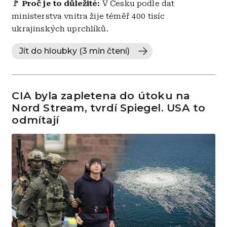
🚩
Proč je to důležité:
V Česku podle dat
ministerstva vnitra žije téměř 400 tisíc
ukrajinských uprchlíků.
Jít do hloubky (3 min čtení)
CIA byla zapletena do útoku na
Nord Stream, tvrdí Spiegel. USA to
odmítají