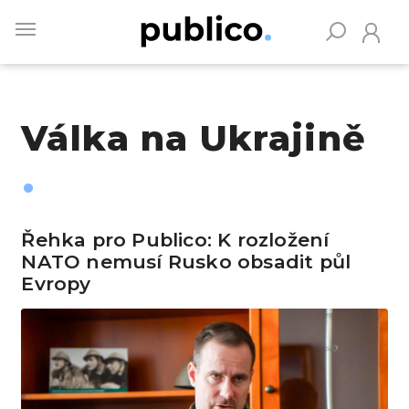
Skip
to
main
content
Válka na Ukrajině
Vyhledávejte na Publiku
Řehka pro Publico: K rozložení
NATO nemusí Rusko obsadit půl
Evropy