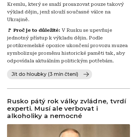
Kremlu, který se snaží prosazovat pouze takový
výklad dějin, jenž slouží současné válce na
Ukrajině.
🚩 Proč je to důležité:
V Rusku se upevňuje
jednotný přístup k výkladu dějin. Podle
protikremelské opozice ukončení provozu muzea
symbolizuje proměnu historické paměti tak, aby
odpovídala aktuálním politickým potřebám.
Jít do hloubky (3 min čtení)
Rusko pátý rok války zvládne, tvrdí
experti. Musí ale verbovat i
alkoholiky a nemocné