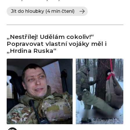
Jít do hloubky (4 min čtení)
„Nestřílej! Udělám cokoliv!“
Popravovat vlastní vojáky měl i
„Hrdina Ruska“