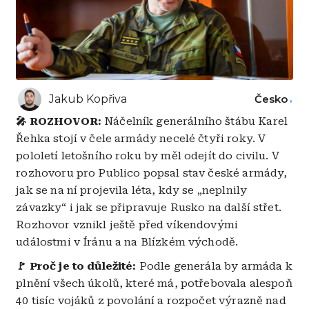
Jakub Kopřiva
Česko
🎤 ROZHOVOR:
Náčelník generálního štábu Karel
Řehka stojí v čele armády necelé čtyři roky. V
pololetí letošního roku by měl odejít do civilu. V
rozhovoru pro Publico popsal stav české armády,
jak se na ní projevila léta, kdy se „neplnily
závazky“ i jak se připravuje Rusko na další střet.
Rozhovor vznikl ještě před víkendovými
událostmi v Íránu a na Blízkém východě.
🚩 Proč je to důležité:
Podle generála by armáda k
plnění všech úkolů, které má, potřebovala alespoň
40 tisíc vojáků z povolání a rozpočet výrazně nad