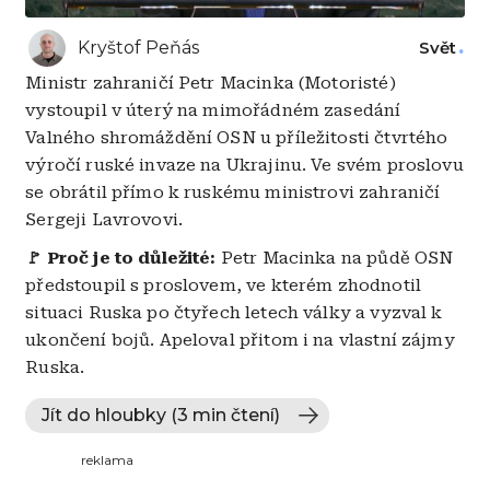
Kryštof Peňás
Svět
Ministr zahraničí Petr Macinka (Motoristé)
vystoupil v úterý na mimořádném zasedání
Valného shromáždění OSN u příležitosti čtvrtého
výročí ruské invaze na Ukrajinu. Ve svém proslovu
se obrátil přímo k ruskému ministrovi zahraničí
Sergeji Lavrovovi.
🚩 Proč je to důležité:
Petr Macinka na půdě OSN
předstoupil s proslovem, ve kterém zhodnotil
situaci Ruska po čtyřech letech války a vyzval k
ukončení bojů. Apeloval přitom i na vlastní zájmy
Ruska.
Jít do hloubky (3 min čtení)
reklama