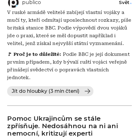
publico
Svět
V ruské armádě velitelé zabíjejí vlastní vojáky a
mučí ty, kteří odmítají uposlechnout rozkazy, píše
britská stanice BBC. Podle výpovědí dvou vojáků
jde o praxi, které se měl dopustit například i
velitel, jenž získal nejvyšší státní vyznamenání.
🚩 Proč je to důležité:
Podle BBC je její dokument
prvním případem, kdy bývalí ruští vojáci veřejně
přinášejí svědectví o popravách vlastních
jednotek.
Jít do hloubky (3 min čtení)
Pomoc Ukrajincům se stále
zpřísňuje. Nedosáhnou na ni ani
nemocní, kritizují experti