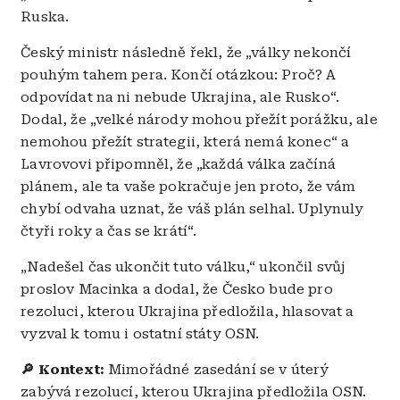
Ruska.
Český ministr následně řekl, že „války nekončí
pouhým tahem pera. Končí otázkou: Proč? A
odpovídat na ni nebude Ukrajina, ale Rusko“.
Dodal, že „velké národy mohou přežít porážku, ale
nemohou přežít strategii, která nemá konec“ a
Lavrovovi připomněl, že „každá válka začíná
plánem, ale ta vaše pokračuje jen proto, že vám
chybí odvaha uznat, že váš plán selhal. Uplynuly
čtyři roky a čas se krátí“.
„Nadešel čas ukončit tuto válku,“ ukončil svůj
proslov Macinka a dodal, že Česko bude pro
rezoluci, kterou Ukrajina předložila, hlasovat a
vyzval k tomu i ostatní státy OSN.
🔎 Kontext:
Mimořádné zasedání se v úterý
zabývá rezolucí, kterou Ukrajina předložila OSN.