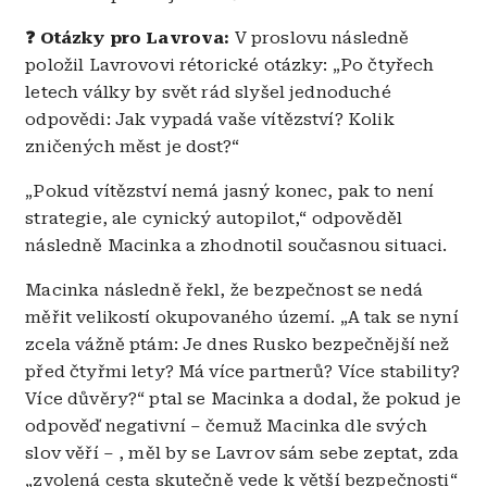
❓ Otázky pro Lavrova:
V proslovu následně
položil Lavrovovi rétorické otázky: „Po čtyřech
letech války by svět rád slyšel jednoduché
odpovědi: Jak vypadá vaše vítězství? Kolik
zničených měst je dost?“
„Pokud vítězství nemá jasný konec, pak to není
strategie, ale cynický autopilot,“ odpověděl
následně Macinka a zhodnotil současnou situaci.
Macinka následně řekl, že bezpečnost se nedá
měřit velikostí okupovaného území. „A tak se nyní
zcela vážně ptám: Je dnes Rusko bezpečnější než
před čtyřmi lety? Má více partnerů? Více stability?
Více důvěry?“ ptal se Macinka a dodal, že pokud je
odpověď negativní – čemuž Macinka dle svých
slov věří – , měl by se Lavrov sám sebe zeptat, zda
„zvolená cesta skutečně vede k větší bezpečnosti“