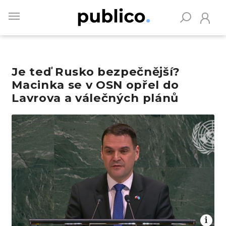
Skip
to
main
content
Je teď Rusko bezpečnější?
Vyhledávejte na Publiku
Macinka se v OSN opřel do
Lavrova a válečných plánů
Obrázek