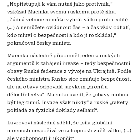
„Nepřistupuji k vám nutně jako protivník,“
vzkázal Macinka svému ruskému protějšku.
„Žádná velmoc nemůže vyhrát válku proti realitě
(…) A nemůžete ovládnout čas – a čas vždy odhalí,
kdo mluví o bezpečnosti a kdo ji rozkládal,“
pokračoval český ministr.
Macinka následně připomněl jeden z ruských
argumentů k zahájení invaze – tedy bezpečnostní
obavy Ruské federace z vývoje na Ukrajině. Podle
českého ministra Rusko sice zmiňuje bezpečnost,
ale na obavy odpovídá jazykem „dronů a
dělostřelectva“. Macinka uvedl, že „obavy mohou
být legitimní. Invaze však nikdy“ a ruské „rakety
pokládá za fyzické doklady selhání“.
Lavrovovi následně sdělil, že „síla globální
mocnosti nespočívá ve schopnosti začít válku, (…)
ale v schopnosti ji ukončit“.