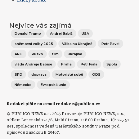
Etický kodex
Nejvíce vás zajímá
Donald Trump
Andrej Babiš
USA
sněmovní volby 2025
Válka na Ukrajině
Petr Pavel
ANO
Rusko
film
Ukrajina
vláda Andreje Babiše
Praha
Petr Fiala
Spolu
SPD
doprava
Motoristé sobě
ODS
Německo
Evropská unie
Redakci pište na email redakce@publico.cz
© PUBLICO NEWS a.s. 2025 Provozuje PUBLICO NEWS, a.s.,
sídlem Letenská 121/8, Malá Strana, 118 00 Praha 1, IČ: 225 51
841, společnost vedená u Městského soudu v Praze pod
spisovou značkou B 29467.