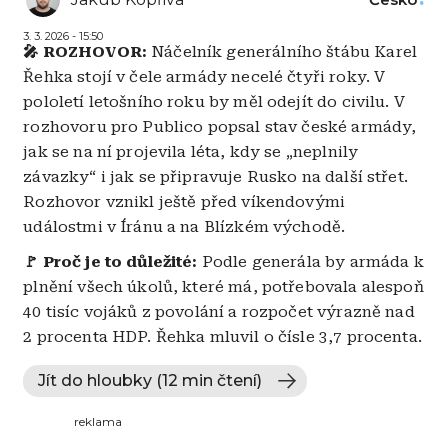
3. 3. 2026 - 15:50
🎤 ROZHOVOR:
Náčelník generálního štábu Karel
Řehka stojí v čele armády necelé čtyři roky. V
pololetí letošního roku by měl odejít do civilu. V
rozhovoru pro Publico popsal stav české armády,
jak se na ní projevila léta, kdy se „neplnily
závazky“ i jak se připravuje Rusko na další střet.
Rozhovor vznikl ještě před víkendovými
událostmi v Íránu a na Blízkém východě.
🚩 Proč je to důležité:
Podle generála by armáda k
plnění všech úkolů, které má, potřebovala alespoň
40 tisíc vojáků z povolání a rozpočet výrazně nad
2 procenta HDP. Řehka mluvil o čísle 3,7 procenta.
Jít do hloubky (12 min čtení)
reklama