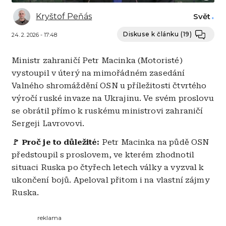
Kryštof Peňás
Svět
Diskuse k článku
(19)
24. 2. 2026 - 17:48
Ministr zahraničí Petr Macinka (Motoristé)
vystoupil v úterý na mimořádném zasedání
Valného shromáždění OSN u příležitosti čtvrtého
výročí ruské invaze na Ukrajinu. Ve svém proslovu
se obrátil přímo k ruskému ministrovi zahraničí
Sergeji Lavrovovi.
🚩 Proč je to důležité:
Petr Macinka na půdě OSN
předstoupil s proslovem, ve kterém zhodnotil
situaci Ruska po čtyřech letech války a vyzval k
ukončení bojů. Apeloval přitom i na vlastní zájmy
Ruska.
reklama