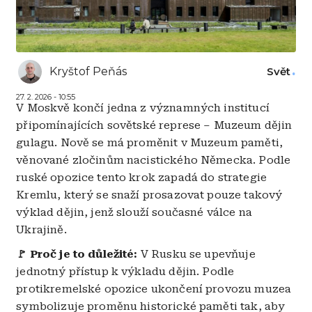
Kryštof Peňás
Svět
27. 2. 2026 - 10:55
V Moskvě končí jedna z významných institucí
připomínajících sovětské represe – Muzeum dějin
gulagu. Nově se má proměnit v Muzeum paměti,
věnované zločinům nacistického Německa. Podle
ruské opozice tento krok zapadá do strategie
Kremlu, který se snaží prosazovat pouze takový
výklad dějin, jenž slouží současné válce na
Ukrajině.
🚩 Proč je to důležité:
V Rusku se upevňuje
jednotný přístup k výkladu dějin. Podle
protikremelské opozice ukončení provozu muzea
symbolizuje proměnu historické paměti tak, aby