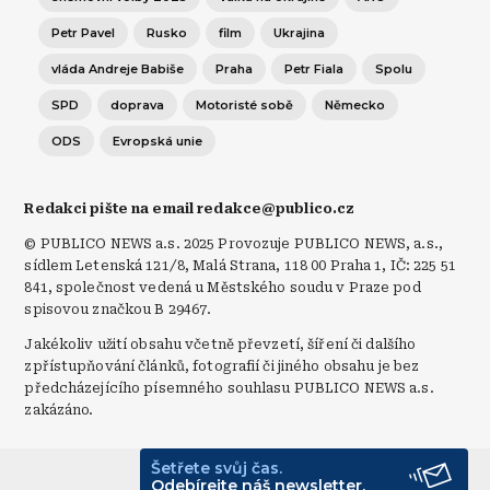
Petr Pavel
Rusko
film
Ukrajina
vláda Andreje Babiše
Praha
Petr Fiala
Spolu
SPD
doprava
Motoristé sobě
Německo
ODS
Evropská unie
Redakci pište na email redakce@publico.cz
© PUBLICO NEWS a.s. 2025 Provozuje PUBLICO NEWS, a.s.,
sídlem Letenská 121/8, Malá Strana, 118 00 Praha 1, IČ: 225 51
841, společnost vedená u Městského soudu v Praze pod
spisovou značkou B 29467.
Jakékoliv užití obsahu včetně převzetí, šíření či dalšího
zpřístupňování článků, fotografií či jiného obsahu je bez
předcházejícího písemného souhlasu PUBLICO NEWS a.s.
zakázáno.
Šetřete svůj čas.
© Publico 2026
Odebírejte náš newsletter.