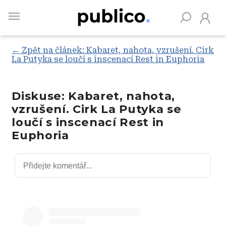
Skip
to
main
content
← Zpět na článek: Kabaret, nahota, vzrušení. Cirk
La Putyka se loučí s inscenací Rest in Euphoria
Vyhledávejte na Publiku
Diskuse: Kabaret, nahota,
vzrušení. Cirk La Putyka se
loučí s inscenací Rest in
Euphoria