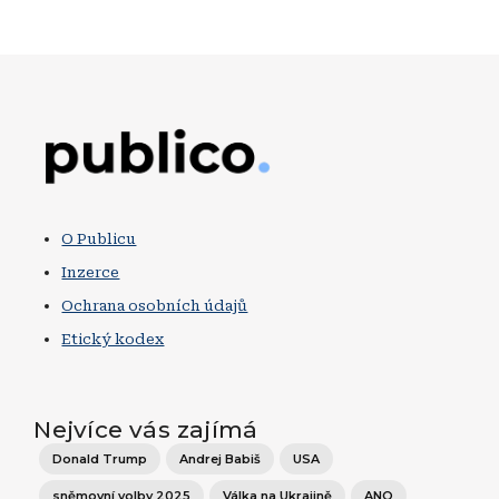
Obrázek
O Publicu
Inzerce
Ochrana osobních údajů
Etický kodex
Nejvíce vás zajímá
Donald Trump
Andrej Babiš
USA
sněmovní volby 2025
Válka na Ukrajině
ANO