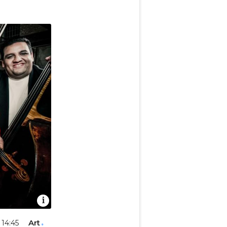
Art
 14:45