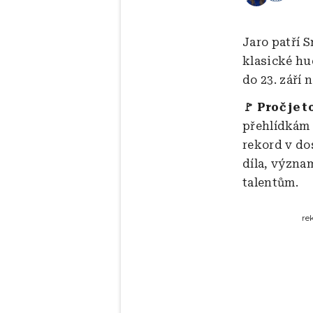
Jaro patří 
klasické hu
do 23. září
🚩 Proč je t
přehlídkám 
rekord v do
díla, význa
talentům.
re