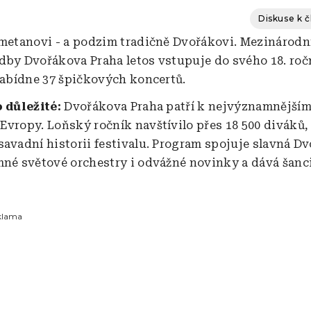
Diskuse k 
Smetanovi - a podzim tradičně Dvořákovi. Mezinárodní
dby Dvořákova Praha letos vstupuje do svého 18. ročn
 nabídne 37 špičkových koncertů.
o důležité:
Dvořákova Praha patří k nejvýznamnější
Evropy. Loňský ročník navštívilo přes 18 500 diváků, 
savadní historii festivalu. Program spojuje slavná D
mné světové orchestry i odvážné novinky a dává šan
klama