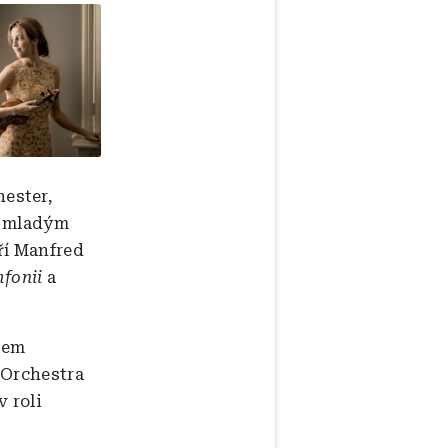
ek
ester,
é mladým
ří Manfred
mfonii
a
tem
 Orchestra
 roli