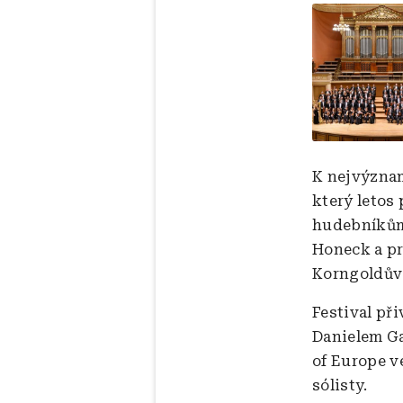
Obrázek
K nejvýznam
který letos
hudebníkům.
Honeck a pr
Korngoldů
Festival př
Danielem Ga
of Europe v
sólisty.