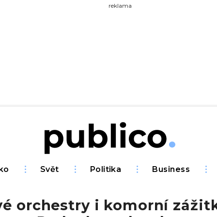
yhledávejte na Publiku
reklama
ko
Svět
Politika
Business
é orchestry i komorní zážitk