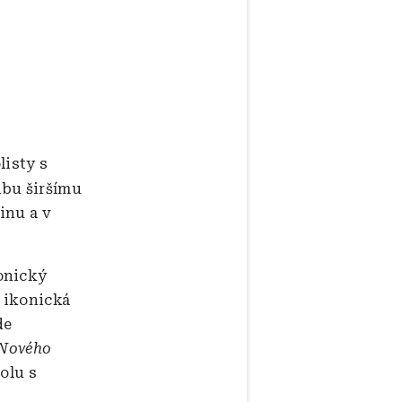
listy s
dbu širšímu
inu a v
onický
ě ikonická
de
 Nového
polu s