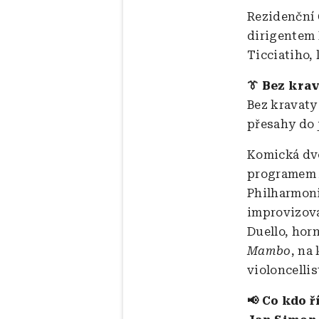
Rezidenční 
dirigentem 
Ticciatiho,
👔 Bez kra
Bez kravaty
přesahy do 
Komická dvo
programe
Philharmoni
improvizova
Duello, hor
Mambo
, na
violoncellis
📢
Co kdo ř