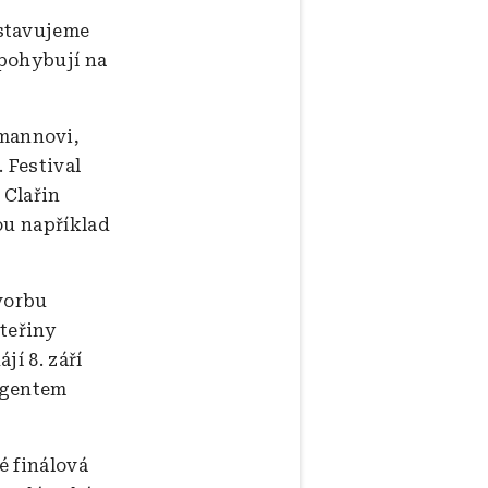
dstavujeme
 pohybují na
umannovi,
 Festival
 Clařin
ou například
tvorbu
teřiny
í 8. září
igentem
.
é finálová