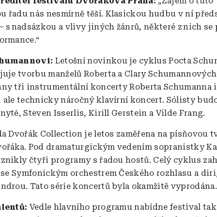
ředitel festivalu Dvořákova Praha:
„Zájem o tuto
 řadu nás nesmírně těší. Klasickou hudbu v ní pře
– s nadsázkou a vlivy jiných žánrů, některé z nich se
formance.“
Schumannovi:
Letošní novinkou je cyklus Pocta Sch
juje tvorbu manželů Roberta a Clary Schumannových.
ny tři instrumentální koncerty Roberta Schumanna i
 ale technicky náročný klavírní koncert. Sólisty bud
ytė, Steven Isserlis, Kirill Gerstein a Vilde Frang.
da Dvořák Collection je letos zaměřena na písňovou 
vořáka. Pod dramaturgickým vedením sopranistky Ka
znikly čtyři programy s řadou hostů. Celý cyklus zaháj
t se Symfonickým orchestrem Českého rozhlasu a dir
ndrou. Tato série koncertů byla okamžitě vyprodána
alentů:
Vedle hlavního programu nabídne festival tak