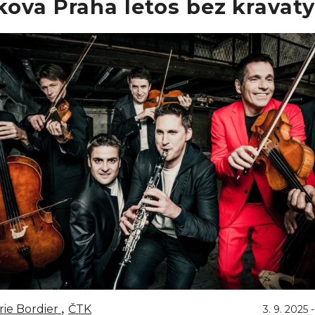
ova Praha letos bez kravaty
ie Bordier
ČTK
3. 9. 2025 -