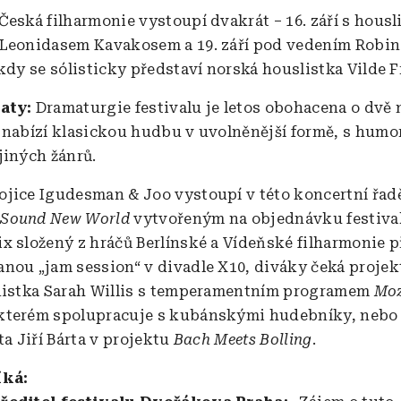
Česká filharmonie vystoupí dvakrát – 16. září s housl
Leonidasem Kavakosem a 19. září pod vedením Robin
 kdy se sólisticky představí norská houslistka Vilde F
vaty:
Dramaturgie festivalu je letos obohacena o dvě 
 nabízí klasickou hudbu v uvolněnější formě, s humo
jiných žánrů.
jice Igudesman & Joo vystoupí v této koncertní řad
m
Sound New World
vytvořeným na objednávku festiva
x složený z hráčů Berlínské a Vídeňské filharmonie 
nou „jam session“ v divadle X10, diváky čeká projekt
nistka Sarah Willis s temperamentním programem
Moz
 kterém spolupracuje s kubánskými hudebníky, nebo
ta Jiří Bárta v projektu
Bach Meets Bolling
.
íká: