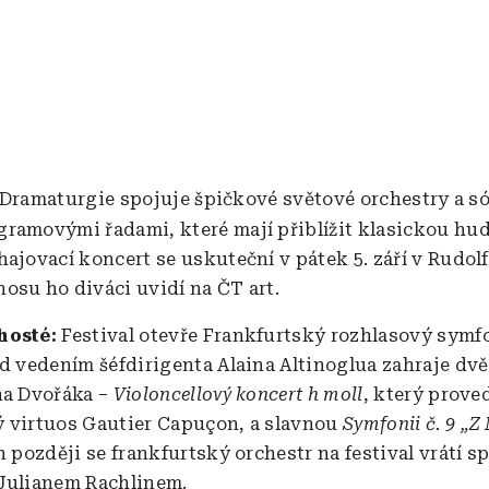
Dramaturgie spojuje špičkové světové orchestry a só
ramovými řadami, které mají přiblížit klasickou hu
hajovací koncert se uskuteční v pátek 5. září v Rudolf
osu ho diváci uvidí na ČT art.
hosté:
Festival otevře Frankfurtský rozhlasový symf
od vedením šéfdirigenta Alaina Altinoglua zahraje dv
na Dvořáka –
Violoncellový koncert h moll
, který prove
 virtuos Gautier Capuçon, a slavnou
Symfonii č. 9 „Z
n později se frankfurtský orchestr na festival vrátí s
 Julianem Rachlinem.