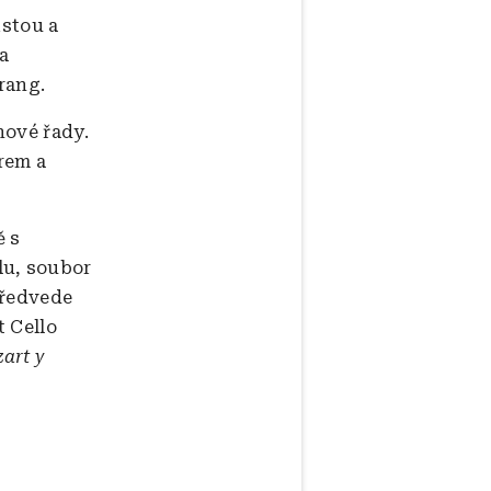
istou a
a
rang.
nové řady.
rem a
ě s
lu, soubor
předvede
 Cello
art y