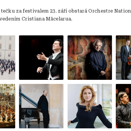
tečku za festivalem 23. září obstará Orchestre Nation
vedením Cristiana Măcelarua.
Obrázek
Obrázek
Obráz
Obrázek
Obrázek
Obráz