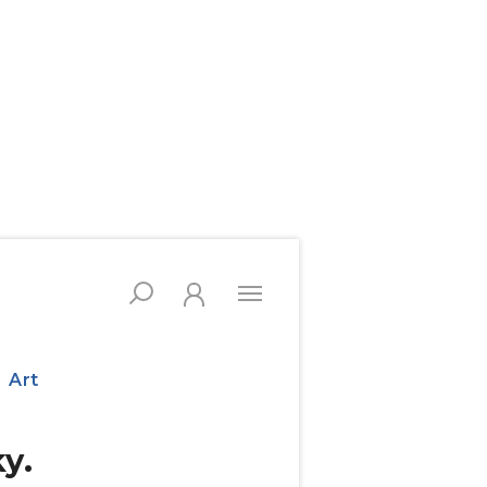
Art
y.