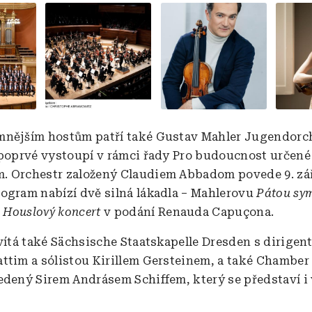
Obrázek
Obrázek
Obráz
nějším hostům patří také Gustav Mahler Jugendorch
 poprvé vystoupí v rámci řady Pro budoucnost určen
 Orchestr založený Claudiem Abbadom povede 9. zá
ogram nabízí dvě silná lákadla – Mahlerovu
Pátou sy
v
Houslový koncert
v podání Renauda Capuçona.
ivítá také Sächsische Staatskapelle Dresden s dirigen
ttim a sólistou Kirillem Gersteinem, a také Chamber
edený Sirem Andrásem Schiffem, který se představí i v