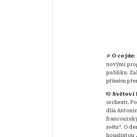
O co jde:
🔎
novými prog
publiku. Za
přímém přen
🎼
Světoví 
orchestr. P
díla Antoní
francouzský
světa“
. O de
houslistou