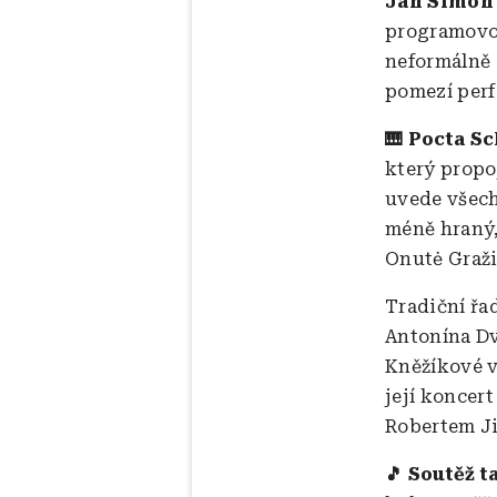
Jan Simon 
programovou
neformálně 
pomezí per
🎹 Pocta 
který propo
uvede všech
méně hraný,
Onutė Gražin
Tradiční řa
Antonína D
Kněžíkové v
její koncer
Robertem Ji
🎵 Soutěž t