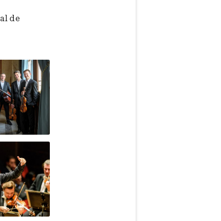
al de
ek
ek