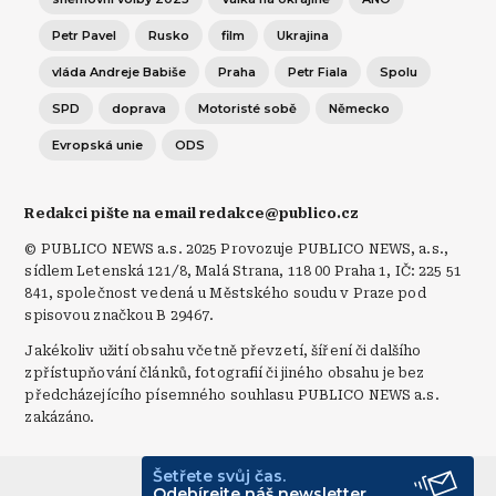
Petr Pavel
Rusko
film
Ukrajina
vláda Andreje Babiše
Praha
Petr Fiala
Spolu
SPD
doprava
Motoristé sobě
Německo
Evropská unie
ODS
Redakci pište na email redakce@publico.cz
© PUBLICO NEWS a.s. 2025 Provozuje PUBLICO NEWS, a.s.,
sídlem Letenská 121/8, Malá Strana, 118 00 Praha 1, IČ: 225 51
841, společnost vedená u Městského soudu v Praze pod
spisovou značkou B 29467.
Jakékoliv užití obsahu včetně převzetí, šíření či dalšího
zpřístupňování článků, fotografií či jiného obsahu je bez
předcházejícího písemného souhlasu PUBLICO NEWS a.s.
zakázáno.
Šetřete svůj čas.
© Publico 2026
Odebírejte náš newsletter.