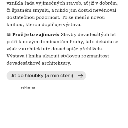
vznikla řada výjimečných staveb, ať již v dobrém,
či špatném smyslu, a nikdo jim dosud nevěnoval
dostatečnou pozornost. To se mění s novou
knihou, kterou doplňuje výstava.
📖
Proč je to zajímavé:
Stavby devadesátých let
patří k novým dominantám Prahy, tato dekáda se
však v architektuře dosud spíše přehlížela.
Výstava i kniha ukazují stylovou rozmanitost
devadesátkové architektury.
Jít do hloubky (3 min čtení)
reklama