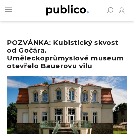
Skip
to
main
content
POZVÁNKA: Kubistický skvost
Vyhledávejte na Publiku
od Gočára.
Uměleckoprůmyslové museum
otevřelo Bauerovu vilu
Obrázek