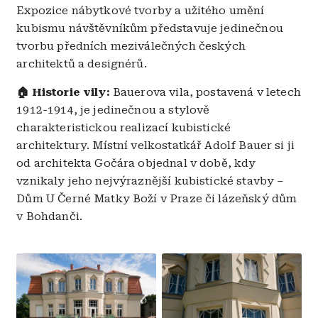
Expozice nábytkové tvorby a užitého umění
kubismu návštěvníkům představuje jedinečnou
tvorbu předních meziválečných českých
architektů a designérů.
🏠 Historie vily:
Bauerova vila, postavená v letech
1912-1914, je jedinečnou a stylově
charakteristickou realizací kubistické
architektury. Místní velkostatkář Adolf Bauer si ji
od architekta Gočára objednal v době, kdy
vznikaly jeho nejvýraznější kubistické stavby –
Dům U Černé Matky Boží v Praze či lázeňský dům
v Bohdanči.
Obrázek
Obrázek