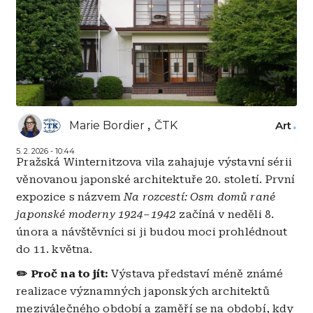
Marie Bordier
ČTK
Art
5. 2. 2026 - 10:44
Pražská Winternitzova vila zahajuje výstavní sérii
věnovanou japonské architektuře 20. století. První
expozice s názvem
Na rozcestí: Osm domů rané
japonské moderny 1924–1942
začíná v neděli 8.
února a návštěvníci si ji budou moci prohlédnout
do 11. května.
✏️ Proč na to jít:
Výstava představí méně známé
realizace významných japonských architektů
meziválečného období a zaměří se na období, kdy