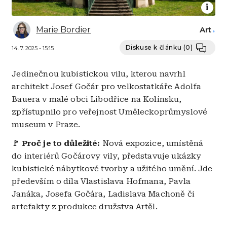
Marie Bordier
Art
Diskuse k článku
(0)
14. 7. 2025 - 15:15
Jedinečnou kubistickou vilu, kterou navrhl
architekt Josef Gočár pro velkostatkáře Adolfa
Bauera v malé obci Libodřice na Kolínsku,
zpřístupnilo pro veřejnost Uměleckoprůmyslové
museum v Praze.
🚩 Proč je to důležité:
Nová expozice, umístěná
do interiérů Gočárovy vily, představuje ukázky
kubistické nábytkové tvorby a užitého umění. Jde
především o díla Vlastislava Hofmana, Pavla
Janáka, Josefa Gočára, Ladislava Machoně či
artefakty z produkce družstva Artěl.