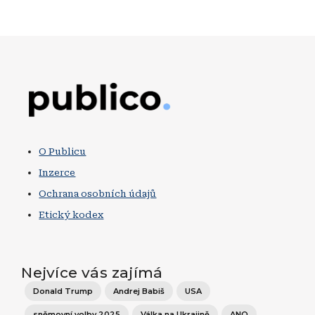
Obrázek
O Publicu
Inzerce
Ochrana osobních údajů
Etický kodex
Nejvíce vás zajímá
Donald Trump
Andrej Babiš
USA
sněmovní volby 2025
Válka na Ukrajině
ANO