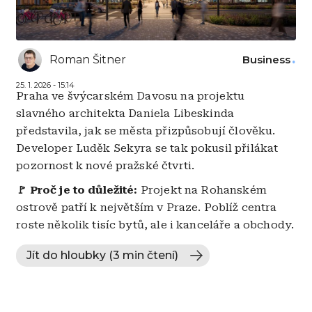
Roman Šitner
Business
25. 1. 2026 - 15:14
Praha ve švýcarském Davosu na projektu
slavného architekta Daniela Libeskinda
představila, jak se města přizpůsobují člověku.
Developer Luděk Sekyra se tak pokusil přilákat
pozornost k nové pražské čtvrti.
🚩 Proč je to důležité:
Projekt na Rohanském
ostrově patří k největším v Praze. Poblíž centra
roste několik tisíc bytů, ale i kanceláře a obchody.
Jít do hloubky (3 min čtení)