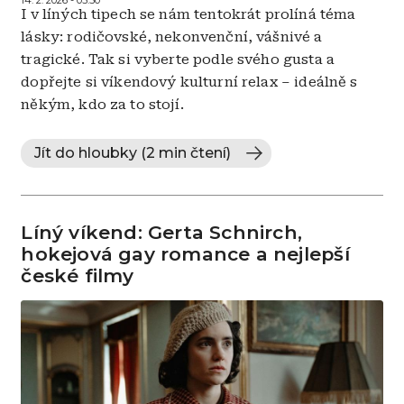
I v líných tipech se nám tentokrát prolíná téma
lásky: rodičovské, nekonvenční, vášnivé a
tragické. Tak si vyberte podle svého gusta a
dopřejte si víkendový kulturní relax – ideálně s
někým, kdo za to stojí.
Jít do hloubky (2 min čtení)
Líný víkend: Gerta Schnirch,
hokejová gay romance a nejlepší
české filmy