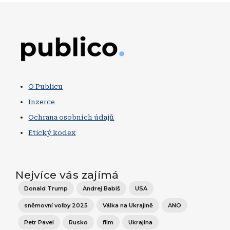
Obrázek
O Publicu
Inzerce
Ochrana osobních údajů
Etický kodex
Nejvíce vás zajímá
Donald Trump
Andrej Babiš
USA
sněmovní volby 2025
Válka na Ukrajině
ANO
Petr Pavel
Rusko
film
Ukrajina