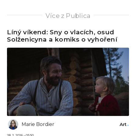
Více z Publica
Líný víkend: Sny o vlacích, osud
Solženicyna a komiks o vyhoření
Marie Bordier
Art
28. 2. 2026 - 05:50