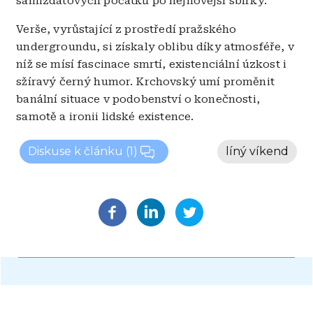
samizdatových počátků po nejnovější sbírky.
Verše, vyrůstající z prostředí pražského
undergroundu, si získaly oblibu díky atmosféře, v
níž se mísí fascinace smrtí, existenciální úzkost i
sžíravý černý humor. Krchovský umí proměnit
banální situace v podobenství o konečnosti,
samotě a ironii lidské existence.
Diskuse k článku
(1)
líný víkend