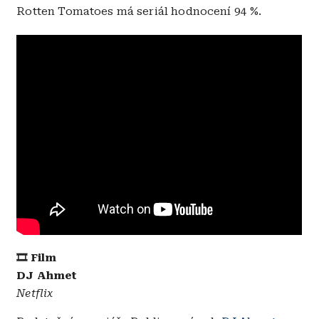
Rotten Tomatoes má seriál hodnocení 94 %.
🎞️ Film
DJ Ahmet
Netflix