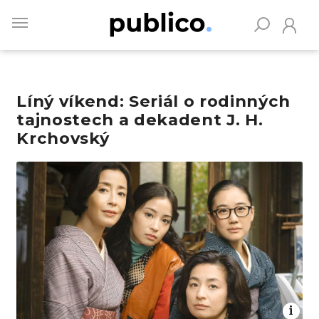
Skip
to
main
content
Líný víkend: Seriál o rodinných
Vyhledávejte na Publiku
tajnostech a dekadent J. H.
Krchovský
Obrázek