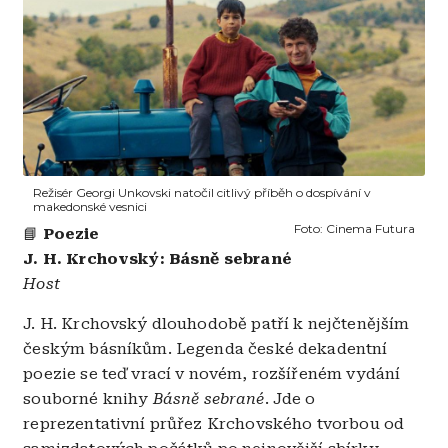
Režisér Georgi Unkovski natočil citlivý příběh o dospívání v
makedonské vesnici
Foto:
Cinema Futura
📘
Poezie
J. H. Krchovský: Básně sebrané
Host
J. H. Krchovský dlouhodobě patří k nejčtenějším
českým básníkům. Legenda české dekadentní
poezie se teď vrací v novém, rozšířeném vydání
souborné knihy
Básně sebrané
. Jde o
reprezentativní průřez Krchovského tvorbou od