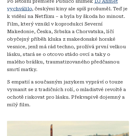
Po letošní premiéře Publico snímek
DJ Ahmet
vychválilo
, českými kiny ale spíš prošuměl. Teď je
k vidění na Netflixu – a byla by škoda ho minout.
Film, který vznikl v koprodukci Severní
Makedonie, Česka, Srbska a Chorvatska, líčí
obyčejný příběh kluka z makedonské horské
vesnice, jenž má rád techno, prožívá první velkou
lásku, stará se o otcovo stádo ovcí a taky o
malého brášku, traumatizovaného předčasnou
smrtí matky.
S empatií a současným jazykem vypráví o touze
vymanit se z tradičních rolí, o mladistvé revoltě a
ochotě riskovat pro lásku. Překvapivě dojemný a
milý film.
Obrázek