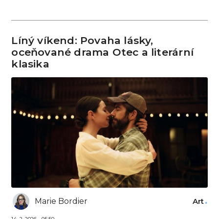
Líný víkend: Povaha lásky,
oceňované drama Otec a literární
klasika
Marie Bordier
Art
14. 2. 2026 - 05:50