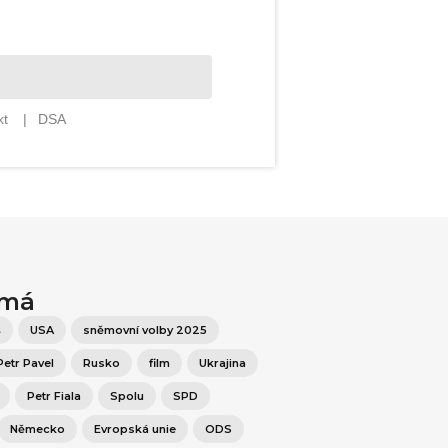
ímá
š
USA
sněmovní volby 2025
Petr Pavel
Rusko
film
Ukrajina
Petr Fiala
Spolu
SPD
Německo
Evropská unie
ODS