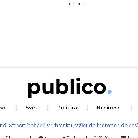
yhledávejte na Publiku
reklama
ko
Svět
Politika
Business
nd: Strasti boháčů v Thajsku, výlet do historie i do čes