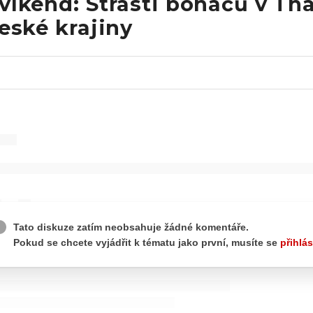
víkend: Strasti boháčů v Tha
české krajiny