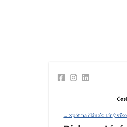
Skip
V
to
main
content
Čes
← Zpět na článek: Líný víke