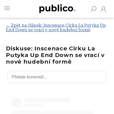
Skip
to
main
content
← Zpět na článek: Inscenace Cirku La Putyka Up
End Down se vrací v nové hudební formě
Vyhledávejte na Publiku
Diskuse: Inscenace Cirku La
Putyka Up End Down se vrací v
nové hudební formě