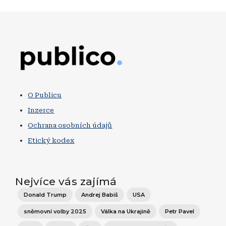
Obrázek
O Publicu
Inzerce
Ochrana osobních údajů
Etický kodex
Nejvíce vás zajímá
Donald Trump
Andrej Babiš
USA
sněmovní volby 2025
Válka na Ukrajině
Petr Pavel