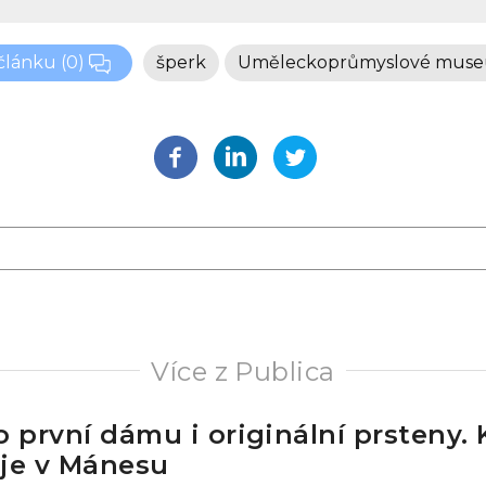
 článku
(0)
šperk
Uměleckoprůmyslové muse
Více z Publica
o první dámu i originální prsteny.
je v Mánesu