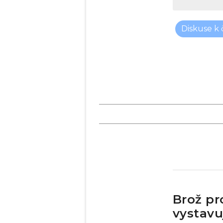
Diskuse k
Brož pr
vystavu