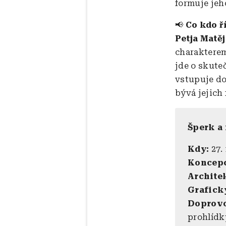
formuje jeh
📢
Co kdo ř
Petja Matě
charakterem
jde o skute
vstupuje do
bývá jejich 
Šperk a
Kdy:
27. 
Koncepc
Archite
Grafick
Doprovo
prohlídky