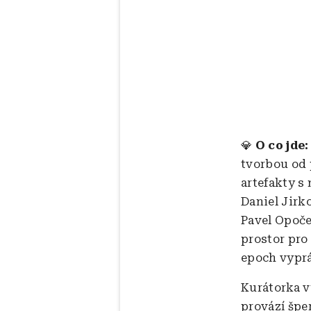
💎
O co jde:
tvorbou od 
artefakty s
Daniel Jirk
Pavel Opoče
prostor pro
epoch vyprá
Kurátorka v
provází šper