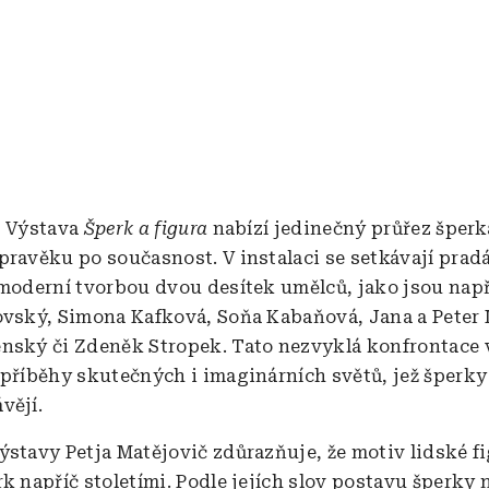
Výstava
Šperk a figura
nabízí jedinečný průřez šper
pravěku po současnost. V instalaci se setkávají prad
 moderní tvorbou dvou desítek umělců, jako jsou nap
ovský, Simona Kafková, Soňa Kabaňová, Jana a Peter
nský či Zdeněk Stropek. Tato nezvyklá konfrontace 
 příběhy skutečných i imaginárních světů, jež šperky
vějí.
ýstavy Petja Matějovič zdůrazňuje, že motiv lidské f
k napříč stoletími. Podle jejích slov postavu šperky 