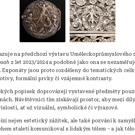
vazuje na předchozí výstavu Uměleckoprůmyslového
bsah
z let 2023/2024 a podobně jako ona se nezaměřuj
. Exponáty jsou proto rozděleny do tematických celk
otivy, formální prvky či vzájemné kontrasty.
ckých popisek doprovázejí vystavené předměty pouz
nách. Návštěvníci tím získávají prostor, aby mezi díl
islosti, ať už vizuální, symbolické či výrazové.
ízí nejen estetický zážitek, ale také pozvání k zamyšl
ěhem staletí komunikoval s lidským tělem – a jak tělo