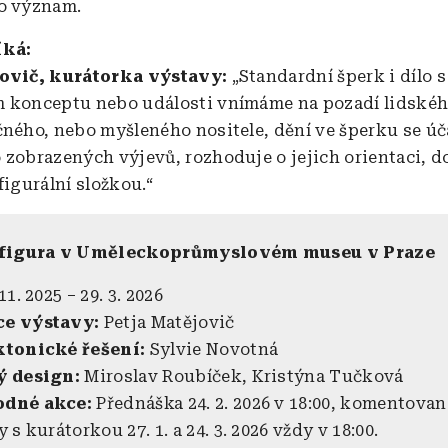
o význam.
íká:
jovič, kurátorka výstavy:
„Standardní šperk i dílo s
 konceptu nebo události vnímáme na pozadí lidského 
čného, nebo myšleného nositele, dění ve šperku se úč
 zobrazených výjevů, rozhoduje o jejich orientaci, 
figurální složkou.“
 figura v Uměleckoprůmyslovém museu v Praze
11. 2025 – 29. 3. 2026
e výstavy:
Petja Matějovič
ktonické řešení:
Sylvie Novotná
ý design:
Miroslav Roubíček, Kristýna Tučková
dné akce:
Přednáška 24. 2. 2026 v 18:00, komentovan
 s kurátorkou 27. 1. a 24. 3. 2026 vždy v 18:00.