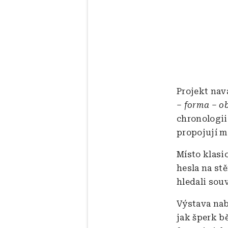
Projekt na
– forma – o
chronologii
propojují m
Místo klasi
hesla na stě
hledali souv
Výstava nab
jak šperk b