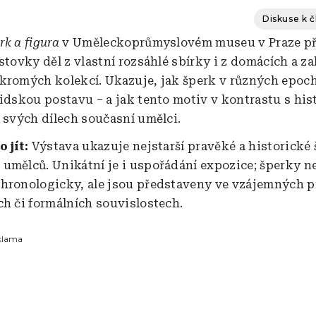
Diskuse k 
rk a figura
v Uměleckoprůmyslovém museu v Praze př
stovky děl z vlastní rozsáhlé sbírky i z domácích a z
kromých kolekcí. Ukazuje, jak šperk v různých epoc
lidskou postavu – a jak tento motiv v kontrastu s hist
e svých dílech současní umělci.
o jít:
Výstava ukazuje nejstarší pravěké a historické š
umělců. Unikátní je i uspořádání expozice; šperky n
hronologicky, ale jsou představeny ve vzájemných p
ch či formálních souvislostech.
klama