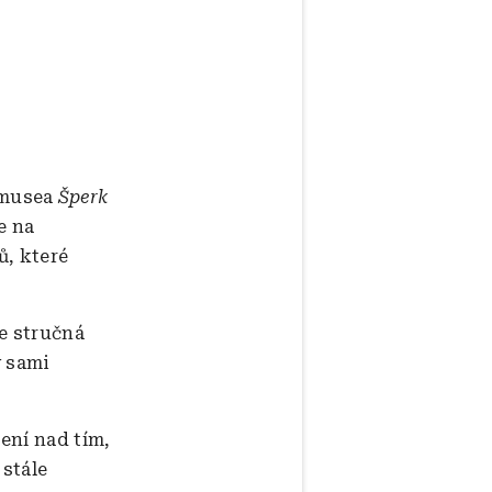
 musea
Šperk
e na
ů, které
e stručná
y sami
ení nad tím,
 stále