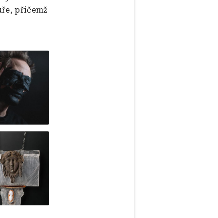
uře, přičemž
ek
ek