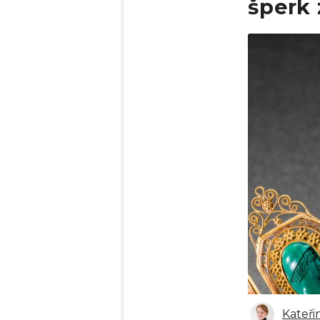
šperk 
Obrázek
Kateři