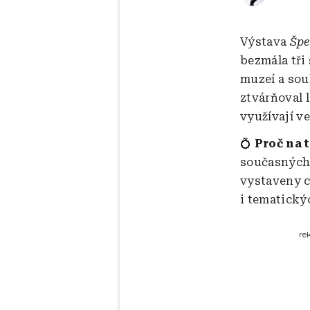
Výstava
Špe
bezmála tři 
muzeí a sou
ztvárňoval 
využívají v
💍
Proč na t
současných 
vystaveny c
i tematický
re