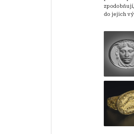
zpodobňují, 
do jejich v
Obrázek
Obrázek