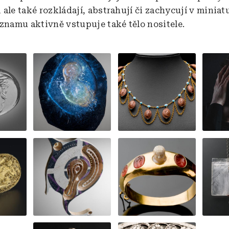
ale také rozkládají, abstrahují či zachycují v miniat
ýznamu aktivně vstupuje také tělo nositele.
Obrázek
Obrázek
Obráz
Obrázek
Obrázek
Obráz
Obrázek
Obrázek