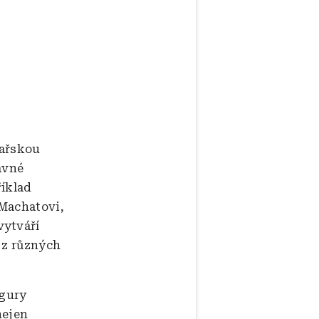
kařskou
ávné
říklad
 Machatovi,
vytváří
 z různých
igury
nejen