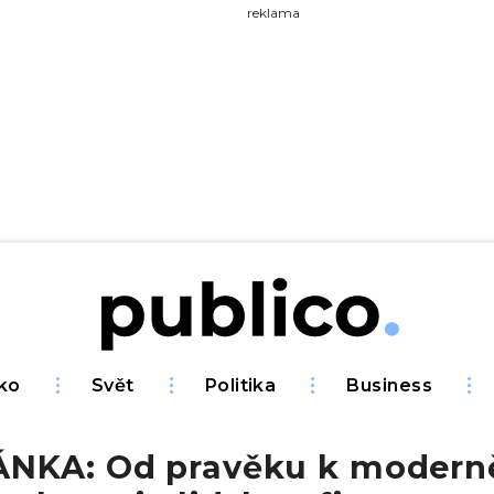
yhledávejte na Publiku
reklama
ko
Svět
Politika
Business
NKA: Od pravěku k moderně