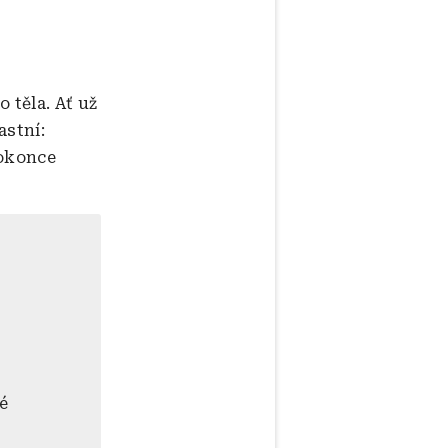
těla. Ať už
astní:
dokonce
é