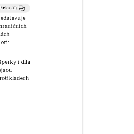
článku
(0)
edstavuje
ahraničních
hách
orií
perky i díla
ejsou
rotikladech