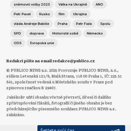
sněmovní volby 2025
Válka na Ukrajině
ANO
Petr Pavel
Rusko
film
Ukrajina
vláda Andreje Babiše
Praha
Petr Fiala
Spolu
SPD
doprava
Motoristé sobě
Německo
ODS
Evropská unie
Redakci pište na email redakce@publico.cz
© PUBLICO NEWS a.s. 2025 Provozuje PUBLICO NEWS, a.s.,
sídlem Letenská 121/8, Malá Strana, 118 00 Praha 1, IČ: 225 51
841, společnost vedená u Městského soudu v Praze pod
spisovou značkou B 29467.
Jakékoliv užití obsahu včetně převzetí, šíření či dalšího
zpřístupňování článků, fotografií či jiného obsahu je bez
předcházejícího písemného souhlasu PUBLICO NEWS a.s.
zakázáno.
Šetřete svůj čas.