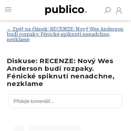
Skip
to
main
content
← Zpět na článek: RECENZE: Nový Wes Anderson
budí rozpaky. Fénické spiknutí nenadchne,
nezklame
Vyhledávejte na Publiku
Diskuse: RECENZE: Nový Wes
Anderson budí rozpaky.
Fénické spiknutí nenadchne,
nezklame