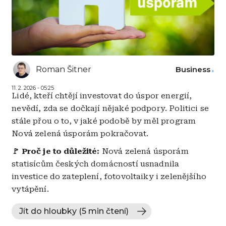
Roman Šitner
Business
11. 2. 2026 - 05:25
Lidé, kteří chtějí investovat do úspor energií,
nevědí, zda se dočkají nějaké podpory. Politici se
stále přou o to, v jaké podobě by měl program
Nová zelená úsporám pokračovat.
🚩 Proč je to důležité:
Nová zelená úsporám
statisícům českých domácností usnadnila
investice do zateplení, fotovoltaiky i zelenějšího
vytápění.
Jít do hloubky (5 min čtení)