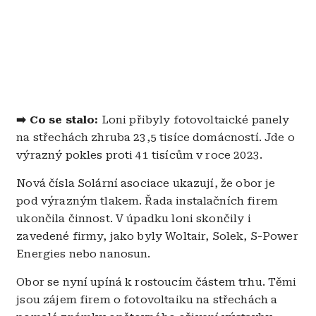
➡️ Co se stalo:
Loni přibyly fotovoltaické panely
na střechách zhruba 23,5 tisíce domácností. Jde o
výrazný pokles proti 41 tisícům v roce 2023.
Nová čísla Solární asociace ukazují, že obor je
pod výrazným tlakem. Řada instalačních firem
ukončila činnost. V úpadku loni skončily i
zavedené firmy, jako byly Woltair, Solek, S-Power
Energies nebo nanosun.
Obor se nyní upíná k rostoucím částem trhu. Těmi
jsou zájem firem o fotovoltaiku na střechách a