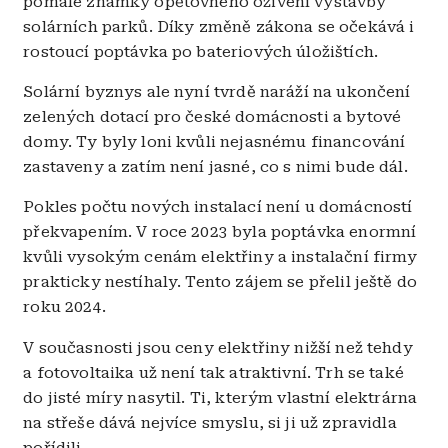
pomalé známky opětovného oživení výstavby
solárních parků. Díky změně zákona se očekává i
rostoucí poptávka po bateriových úložištích.
Solární byznys ale nyní tvrdě naráží na ukončení
zelených dotací pro české domácnosti a bytové
domy. Ty byly loni kvůli nejasnému financování
zastaveny a zatím není jasné, co s nimi bude dál.
Pokles počtu nových instalací není u domácností
překvapením. V roce 2023 byla poptávka enormní
kvůli vysokým cenám elektřiny a instalační firmy
prakticky nestíhaly. Tento zájem se přelil ještě do
roku 2024.
V současnosti jsou ceny elektřiny nižší než tehdy
a fotovoltaika už není tak atraktivní. Trh se také
do jisté míry nasytil. Ti, kterým vlastní elektrárna
na střeše dává nejvíce smyslu, si ji už zpravidla
pořídili.