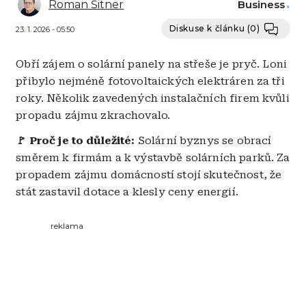
Roman Šitner
Business
Diskuse k článku
(0)
23. 1. 2026 - 05:50
Obří zájem o solární panely na střeše je pryč. Loni
přibylo nejméně fotovoltaických elektráren za tři
roky. Několik zavedených instalačních firem kvůli
propadu zájmu zkrachovalo.
🚩 Proč je to důležité:
Solární byznys se obrací
směrem k firmám a k výstavbě solárních parků. Za
propadem zájmu domácností stojí skutečnost, že
stát zastavil dotace a klesly ceny energií.
reklama