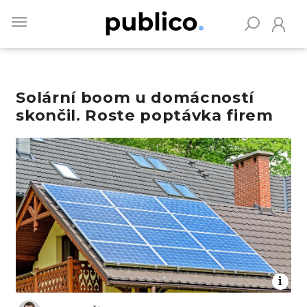
Skip
to
main
content
Solární boom u domácností
Vyhledávejte na Publiku
skončil. Roste poptávka firem
Obrázek