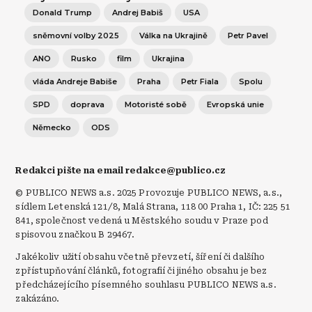
Donald Trump
Andrej Babiš
USA
sněmovní volby 2025
Válka na Ukrajině
Petr Pavel
ANO
Rusko
film
Ukrajina
vláda Andreje Babiše
Praha
Petr Fiala
Spolu
SPD
doprava
Motoristé sobě
Evropská unie
Německo
ODS
Redakci pište na email redakce@publico.cz
© PUBLICO NEWS a.s. 2025 Provozuje PUBLICO NEWS, a.s.,
sídlem Letenská 121/8, Malá Strana, 118 00 Praha 1, IČ: 225 51
841, společnost vedená u Městského soudu v Praze pod
spisovou značkou B 29467.
Jakékoliv užití obsahu včetně převzetí, šíření či dalšího
zpřístupňování článků, fotografií či jiného obsahu je bez
předcházejícího písemného souhlasu PUBLICO NEWS a.s.
zakázáno.