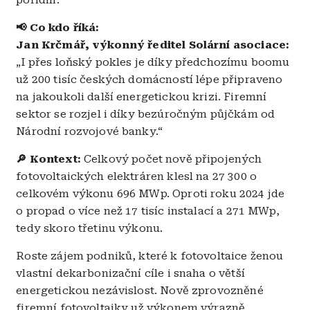
📢 Co kdo říká:
Jan Krčmář, výkonný ředitel Solární asociace:
„I přes loňský pokles je díky předchozímu boomu
už 200 tisíc českých domácností lépe připraveno
na jakoukoli další energetickou krizi. Firemní
sektor se rozjel i díky bezúročným půjčkám od
Národní rozvojové banky.“
🔎 Kontext:
Celkový počet nově připojených
fotovoltaických elektráren klesl na 27 300 o
celkovém výkonu 696 MWp. Oproti roku 2024 jde
o propad o více než 17 tisíc instalací a 271 MWp,
tedy skoro třetinu výkonu.
Roste zájem podniků, které k fotovoltaice ženou
vlastní dekarbonizační cíle i snaha o větší
energetickou nezávislost. Nově zprovozněné
firemní fotovoltaiky už výkonem výrazně