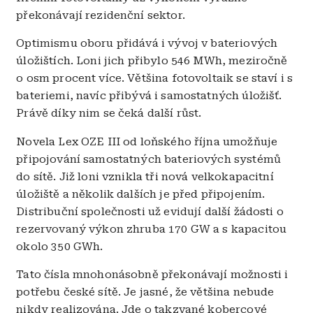
překonávají rezidenční sektor.
Optimismu oboru přidává i vývoj v bateriových
úložištích. Loni jich přibylo 546 MWh, meziročně
o osm procent více. Většina fotovoltaik se staví i s
bateriemi, navíc přibývá i samostatných úložišť.
Právě díky nim se čeká další růst.
Novela Lex OZE III od loňského října umožňuje
připojování samostatných bateriových systémů
do sítě. Již loni vznikla tři nová velkokapacitní
úložiště a několik dalších je před připojením.
Distribuční společnosti už evidují další žádosti o
rezervovaný výkon zhruba 170 GW a s kapacitou
okolo 350 GWh.
Tato čísla mnohonásobně překonávají možnosti i
potřebu české sítě. Je jasné, že většina nebude
nikdy realizována. Jde o takzvané kobercové