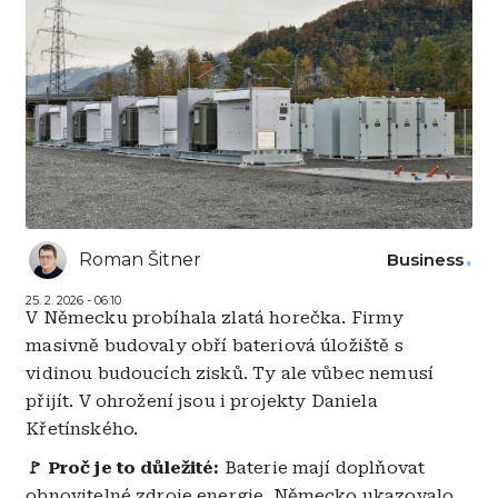
Roman Šitner
Business
25. 2. 2026 - 06:10
V Německu probíhala zlatá horečka. Firmy
masivně budovaly obří bateriová úložiště s
vidinou budoucích zisků. Ty ale vůbec nemusí
přijít. V ohrožení jsou i projekty Daniela
Křetínského.
🚩 Proč je to důležité:
Baterie mají doplňovat
obnovitelné zdroje energie. Německo ukazovalo,