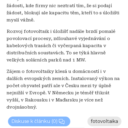
žádosti, kde firmy nic neztratí tím, že si podají
žádost, blokují ale kapacitu těm, kteří to s úložišti
myslí vážně.
Rozvoj fotovoltaik i úložišť nadále brzdí pomalé
povolovací procesy, zdlouhavé vyjednávání o
kabelových trasách či vyčerpaná kapacita v
distribučních soustavách. To se týká hlavně
velkých solárních parků nad 1 MW.
Zájem o fotovoltaiky klesá u domácností i v
dalších evropských zemích. Instalovaný výkon na
počet obyvatel patří ale v Česku mezi ty úplně
nejnižší v Evropě. V Německu je téměř třikrát
vyšší, v Rakousku i v Maďarsku je více než
dvojnásobný.
Diskuse k článku
(0)
fotovoltaika