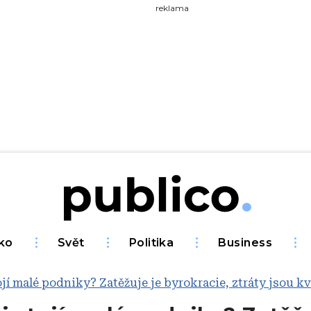
yhledávejte na Publiku
reklama
ko
Svět
Politika
Business
ojí malé podniky? Zatěžuje je byrokracie, ztráty jsou kv