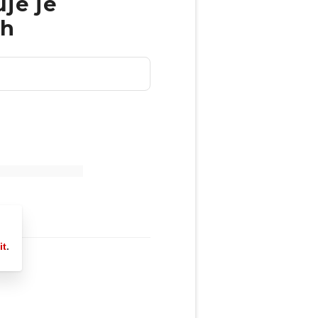
je je
ch