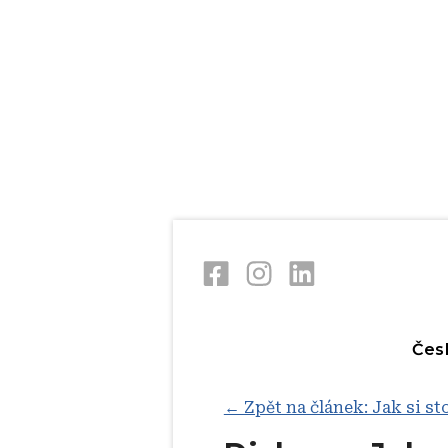
Skip
V
to
main
content
Čes
← Zpět na článek: Jak si st