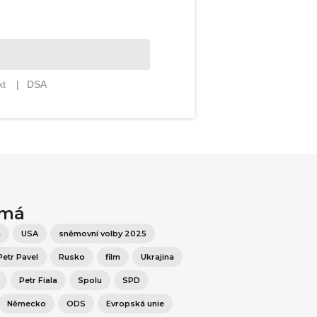
ímá
š
USA
sněmovní volby 2025
Petr Pavel
Rusko
film
Ukrajina
Petr Fiala
Spolu
SPD
Německo
ODS
Evropská unie