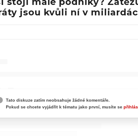
i stojí malé podniky? Zatěžu
ráty jsou kvůli ní v miliardá