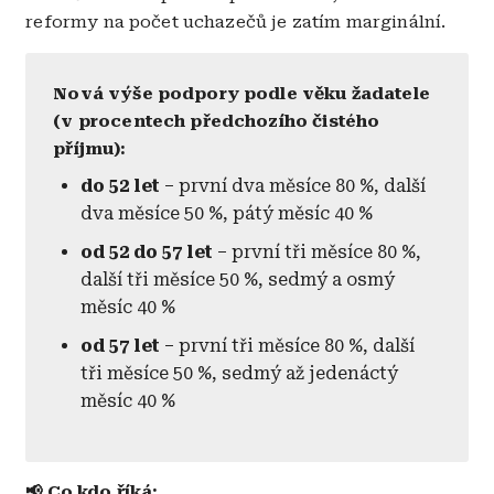
reformy na počet uchazečů je zatím marginální.
Nová výše podpory podle věku žadatele
(v procentech předchozího čistého
příjmu):
do 52 let
– první dva měsíce 80 %, další
dva měsíce 50 %, pátý měsíc 40 %
od 52 do 57 let
– první tři měsíce 80 %,
další tři měsíce 50 %, sedmý a osmý
měsíc 40 %
od 57 let
– první tři měsíce 80 %, další
tři měsíce 50 %, sedmý až jedenáctý
měsíc 40 %
📢 Co kdo říká: