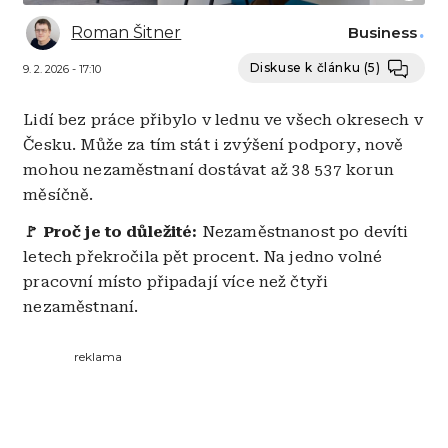
Roman Šitner
Business
Diskuse k článku
(5)
9. 2. 2026 - 17:10
Lidí bez práce přibylo v lednu ve všech okresech v
Česku. Může za tím stát i zvýšení podpory, nově
mohou nezaměstnaní dostávat až 38 537 korun
měsíčně.
🚩 Proč je to důležité:
Nezaměstnanost po devíti
letech překročila pět procent. Na jedno volné
pracovní místo připadají více než čtyři
nezaměstnaní.
reklama