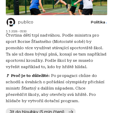
publico
Politika
3. 3. 2026 - 05:50
Čtvrtina dětí trpí nadváhou. Podle ministra pro
sport Borise Šťastného (Motoristé sobě) by
pomohlo více využívat stávající sportoviště škol.
Ta ale už dnes bývají plná, konají se tam například
sportovní kroužky. Podle škol by se muselo
vyřešit například to, kdo by hřiště hlídal.
🚩 Proč je to důležité:
Po propagaci chůze do
schodů a úvahách o pořádání olympiády přichází
ministr Šťastný s dalším nápadem. Chce
přesvědčit školy, aby otevřely svá hřiště. Pro
hlídače by vytvořil dotační program.
Jít do hloubky (5 min čtení)