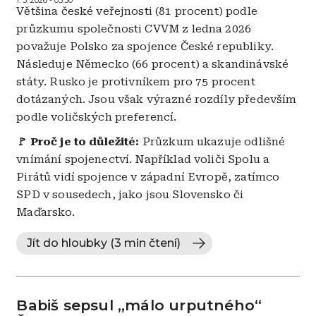
1. 3. 2026 - 05:50
Většina české veřejnosti (81 procent) podle
průzkumu společnosti CVVM z ledna 2026
považuje Polsko za spojence České republiky.
Následuje Německo (66 procent) a skandinávské
státy. Rusko je protivníkem pro 75 procent
dotázaných. Jsou však výrazné rozdíly především
podle voličských preferencí.
🚩 Proč je to důležité:
Průzkum ukazuje odlišné
vnímání spojenectví. Například voliči Spolu a
Pirátů vidí spojence v západní Evropě, zatímco
SPD v sousedech, jako jsou Slovensko či
Maďarsko.
Jít do hloubky (3 min čtení)
Babiš sepsul „málo urputného“