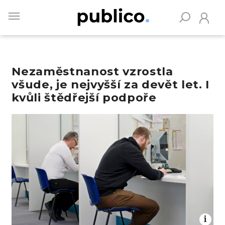
Skip
to
main
content
Nezaměstnanost vzrostla
Vyhledávejte na Publiku
všude, je nejvyšší za devět let. I
kvůli štědřejší podpoře
Obrázek