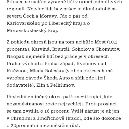
Situace se nadále výrazně liší v rámci jednotlivých
regionů. Nejvíce lidí bez práce je dlouhodobě na
severu Čech a Moravy. Jde o pás od
Karlovarského po Liberecký kraj a o
Moravskoslezský kraj.
Z pohledu okresů jsou na tom nejhůře Most (10,3
procenta), Karviná, Bruntál, Sokolov a Chomutov.
Naopak nejméně lidí bez práce je v okresech
Praha-východ a Praha-západ, Rychnov nad
Kněžnou, Mladá Boleslav (v obou okresech má
výrobní závody Škoda Auto a sídlí zde i její
dodavatelé), Zlín a Pelhřimov.
Poslední zmíněný okres patří mezi trojici, kde
nezaměstnanost roste nejrychleji. Proti prosinci
se tam zvýšila o 16 procent. Vyšší nárůst je už jen
v Chrudimi a Jindřichově Hradci, kde šlo dokonce
o 22procentní meziměsíční růst.