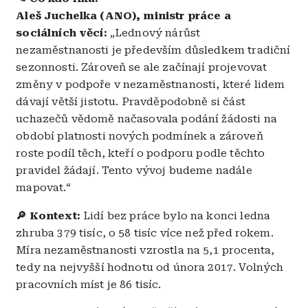
Aleš Juchelka (ANO), ministr práce a
sociálních věcí:
„Lednový nárůst
nezaměstnanosti je především důsledkem tradiční
sezonnosti. Zároveň se ale začínají projevovat
změny v podpoře v nezaměstnanosti, které lidem
dávají větší jistotu. Pravděpodobně si část
uchazečů vědomě načasovala podání žádosti na
období platnosti nových podmínek a zároveň
roste podíl těch, kteří o podporu podle těchto
pravidel žádají. Tento vývoj budeme nadále
mapovat.“
🔎 Kontext:
Lidí bez práce bylo na konci ledna
zhruba 379 tisíc, o 58 tisíc více než před rokem.
Míra nezaměstnanosti vzrostla na 5,1 procenta,
tedy na nejvyšší hodnotu od února 2017. Volných
pracovních míst je 86 tisíc.