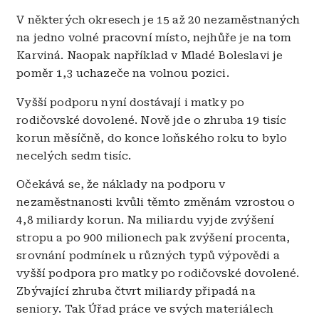
V některých okresech je 15 až 20 nezaměstnaných
na jedno volné pracovní místo, nejhůře je na tom
Karviná. Naopak například v Mladé Boleslavi je
poměr 1,3 uchazeče na volnou pozici.
Vyšší podporu nyní dostávají i matky po
rodičovské dovolené. Nově jde o zhruba 19 tisíc
korun měsíčně, do konce loňského roku to bylo
necelých sedm tisíc.
Očekává se, že náklady na podporu v
nezaměstnanosti kvůli těmto změnám vzrostou o
4,8 miliardy korun. Na miliardu vyjde zvýšení
stropu a po 900 milionech pak zvýšení procenta,
srovnání podmínek u různých typů výpovědi a
vyšší podpora pro matky po rodičovské dovolené.
Zbývající zhruba čtvrt miliardy připadá na
seniory. Tak Úřad práce ve svých materiálech