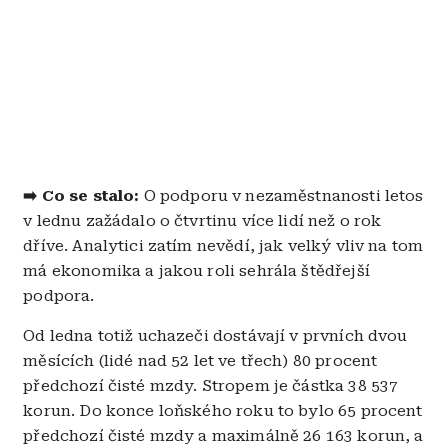
➡️ Co se stalo:
O podporu v nezaměstnanosti letos
v lednu zažádalo o čtvrtinu více lidí než o rok
dříve. Analytici zatím nevědí, jak velký vliv na tom
má ekonomika a jakou roli sehrála štědřejší
podpora.
Od ledna totiž uchazeči dostávají v prvních dvou
měsících (lidé nad 52 let ve třech) 80 procent
předchozí čisté mzdy. Stropem je částka 38 537
korun. Do konce loňského roku to bylo 65 procent
předchozí čisté mzdy a maximálně 26 163 korun, a