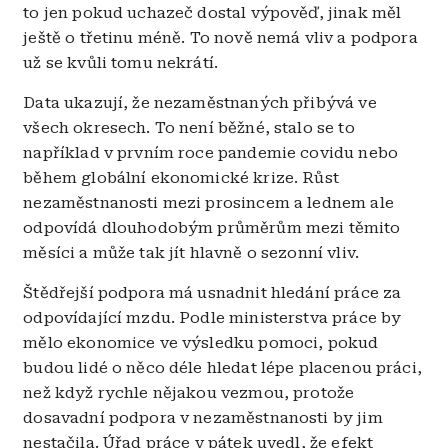
to jen pokud uchazeč dostal výpověď, jinak měl
ještě o třetinu méně. To nově nemá vliv a podpora
už se kvůli tomu nekrátí.
Data ukazují, že nezaměstnaných přibývá ve
všech okresech. To není běžné, stalo se to
například v prvním roce pandemie covidu nebo
během globální ekonomické krize. Růst
nezaměstnanosti mezi prosincem a lednem ale
odpovídá dlouhodobým průměrům mezi těmito
měsíci a může tak jít hlavně o sezonní vliv.
Štědřejší podpora má usnadnit hledání práce za
odpovídající mzdu. Podle ministerstva práce by
mělo ekonomice ve výsledku pomoci, pokud
budou lidé o něco déle hledat lépe placenou práci,
než když rychle nějakou vezmou, protože
dosavadní podpora v nezaměstnanosti by jim
nestačila. Úřad práce v pátek uvedl, že efekt