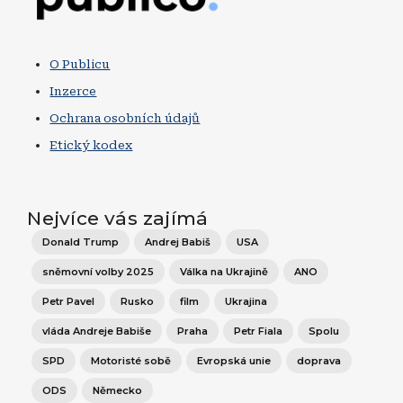
O Publicu
Inzerce
Ochrana osobních údajů
Etický kodex
Nejvíce vás zajímá
Donald Trump
Andrej Babiš
USA
sněmovní volby 2025
Válka na Ukrajině
ANO
Petr Pavel
Rusko
film
Ukrajina
vláda Andreje Babiše
Praha
Petr Fiala
Spolu
SPD
Motoristé sobě
Evropská unie
doprava
ODS
Německo