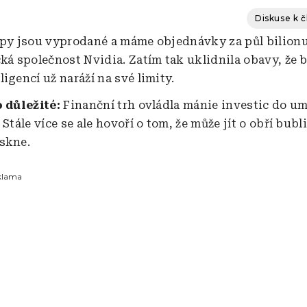
Diskuse k 
ipy jsou vyprodané a máme objednávky za půl bilionu
cká společnost Nvidia. Zatím tak uklidnila obavy, že 
igencí už naráží na své limity.
o důležité:
Finanční trh ovládla mánie investic do um
 Stále více se ale hovoří o tom, že může jít o obří bubl
skne.
klama