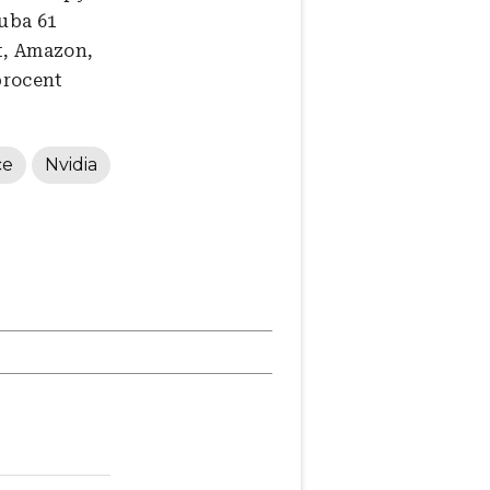
ruba 61
ft, Amazon,
procent
ce
Nvidia