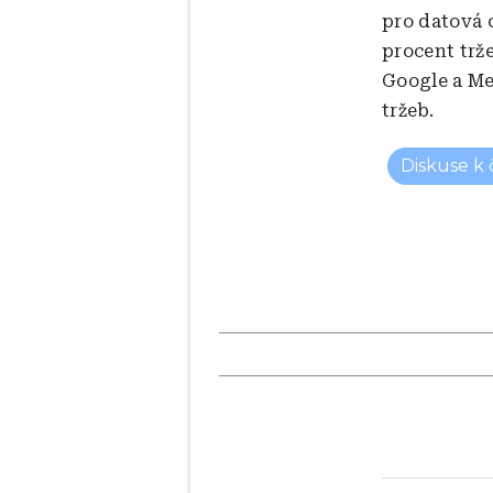
pro datová 
procent trže
Google a Me
tržeb.
Diskuse k