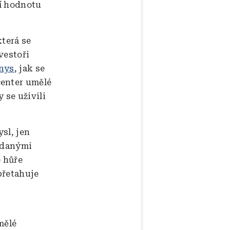
jí hodnotu
která se
vestoři
nys
, jak se
center umělé
 se uživili
sl, jen
rodanými
e hůře
přetahuje
mělé