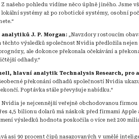
. Z našeho pohledu vidíme něco úplně jiného. Jsme v
 lokální systémy až po robotické systémy, osobní počí
ete.“
 analytiků J. P. Morgan:
„Navzdory rostoucím obav
 těchto výsledků společnost Nvidia předložila nejen 
prognózy, ale dokonce překonala očekávání a překonal
ičtější odhady.“
ell, hlavní analytik Technalysis Research, pro 
šeobecné překonání odhadů společností Nvidia ukazu
nekončí. Poptávka stále převyšuje nabídku.“
:
Nvidia je nejcennější veřejně obchodovanou firmou 
es 4,5 bilionu dolarů má náskok před firmami Apple 
mení výsledků hodnota poskočila o více než 200 milia
vá asi 90 procent čipů nasazovaných v umělé intelig