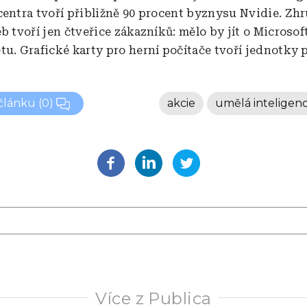
centra tvoří přibližně 90 procent byznysu Nvidie. Zh
b tvoří jen čtveřice zákazníků: mělo by jít o Microso
tu. Grafické karty pro herní počítače tvoří jednotky 
 článku
(0)
akcie
umělá inteligen
Více z Publica