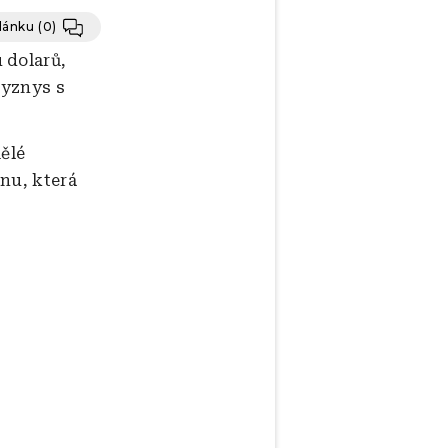
článku
(0)
 dolarů,
byznys s
ělé
inu, která