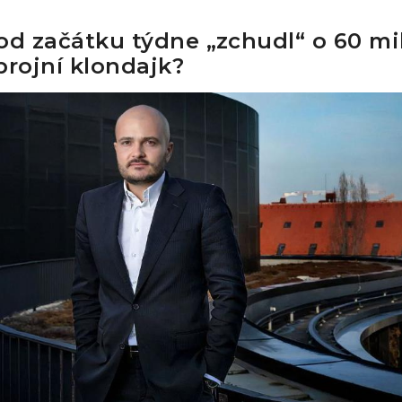
od začátku týdne „zchudl“ o 60 mil
brojní klondajk?