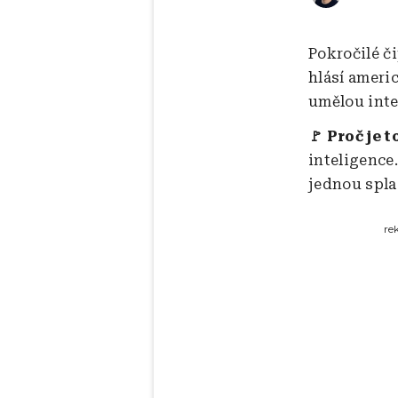
Pokročilé č
hlásí ameri
umělou intel
🚩 Proč je t
inteligence.
jednou spla
re