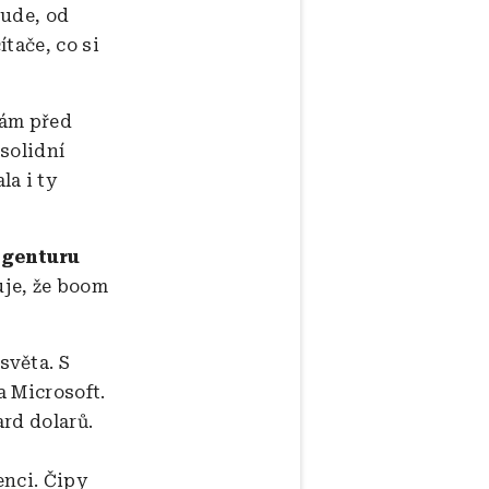
šude, od
tače, co si
ám před
solidní
a i ty
agenturu
je, že boom
světa. S
a Microsoft.
rd dolarů.
enci. Čipy