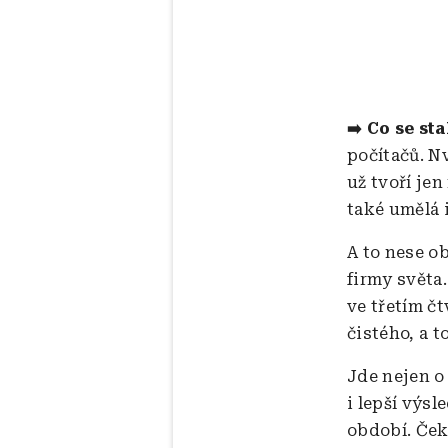
➡️ Co se sta
počítačů. N
už tvoří jen
také umělá 
A to nese o
firmy světa.
ve třetím čt
čistého, a t
Jde nejen o 
i lepší výsl
období. Ček