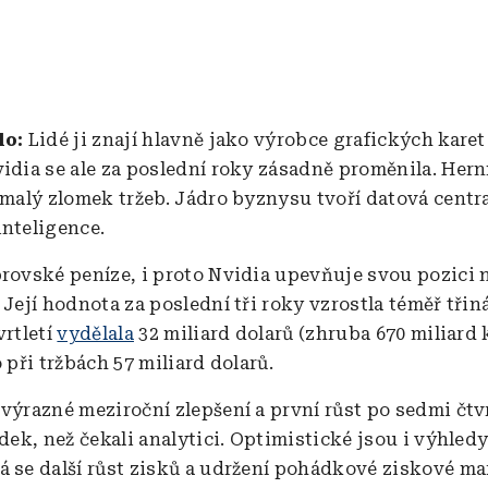
lo:
Lidé ji znají hlavně jako výrobce grafických kare
vidia se ale za poslední roky zásadně proměnila. Hern
 malý zlomek tržeb. Jádro byznysu tvoří datová centra
inteligence.
brovské peníze, i proto Nvidia upevňuje svou pozici 
 Její hodnota za poslední tři roky vzrostla téměř třin
vrtletí
vydělala
32 miliard dolarů (zhruba 670 miliard
o při tržbách 57 miliard dolarů.
výrazné meziroční zlepšení a první růst po sedmi čtvr
edek, než čekali analytici. Optimistické jsou i výhledy
á se další růst zisků a udržení pohádkové ziskové ma