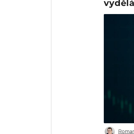
vydělá
Obrázek
Roman