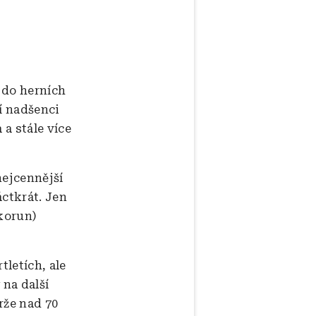
t do herních
í nadšenci
 a stále více
nejcennější
áctkrát. Jen
 korun)
tletích, ale
 na další
rže nad 70