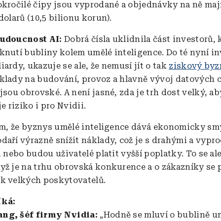
okročilé čipy jsou vyprodané a objednávky na ně ma
dolarů (10,5 bilionu korun).
 budoucnost AI:
Dobrá čísla uklidnila část investorů, 
knutí bubliny kolem umělé inteligence. Do té nyní in
ardy, ukazuje se ale, že nemusí jít o tak
ziskový byz
klady na budování, provoz a hlavně vývoj datových 
jsou obrovské. A není jasné, zda je trh dost velký, aby
je riziko i pro Nvidii.
tom, že byznys umělé inteligence dává ekonomicky smy
daří výrazně snížit náklady, což je s drahými a vyp
, nebo budou uživatelé platit vyšší poplatky. To se al
yž je na trhu obrovská konkurence a o zákazníky se 
k velkých poskytovatelů.
íká:
ng, šéf firmy Nvidia:
„Hodně se mluví o bublině u