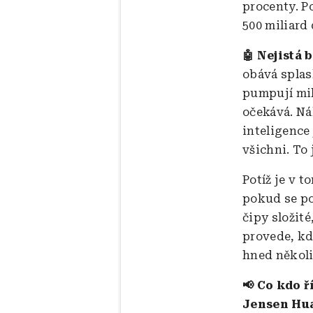
procenty. P
500 miliard 
🤖 Nejistá
obává splas
pumpují mili
očekává. Ná
inteligence 
všichni. To 
Potíž je v 
pokud se po
čipy složité
provede, kd
hned několi
📢 Co kdo ř
Jensen Hua