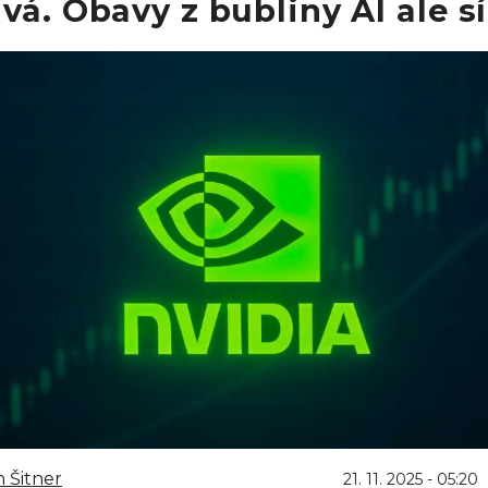
vá. Obavy z bubliny AI ale sí
 Šitner
21. 11. 2025 - 05:20