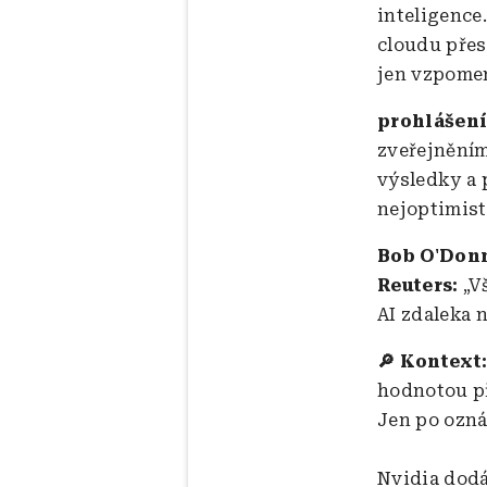
inteligence
cloudu přes
jen vzpomen
prohlášení
zveřejněním
výsledky a 
nejoptimist
Bob O'Donn
Reuters:
„V
AI zdaleka 
🔎 Kontext
hodnotou př
Jen po ozná
Nvidia dodá