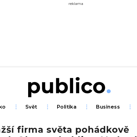
yhledávejte na Publiku
reklama
ko
Svět
Politika
Business
ažší firma světa pohádkově