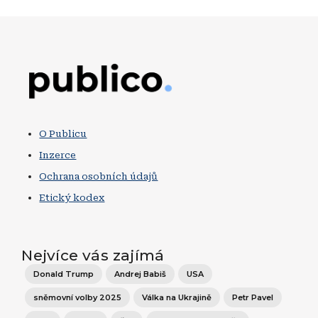
Obrázek
O Publicu
Inzerce
Ochrana osobních údajů
Etický kodex
Nejvíce vás zajímá
Donald Trump
Andrej Babiš
USA
sněmovní volby 2025
Válka na Ukrajině
Petr Pavel