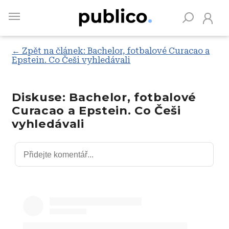
Skip
to
main
content
← Zpět na článek: Bachelor, fotbalové Curacao a
Epstein. Co Češi vyhledávali
Vyhledávejte na Publiku
Diskuse: Bachelor, fotbalové
Curacao a Epstein. Co Češi
vyhledávali