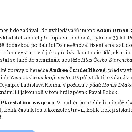
dnes lidé zadávali do vyhledávačů jméno
Adam Urban
.
skladatel zemřel při dopravní nehodě, bylo mu 33 let. P
zdě dodávkou po dálnici D2 nevěnoval řízení a narazil do
 Urban vystupoval jako předskokan Lucie Bílé, skupin 
tal se také do semifinále soutěže
Hlas Česko-Slovensk
aké zprávy o herečce
Andree Čunderlíkové
, představi
riálu
Nemocnice na kraji města
. Už půl století je vdaná 
Olympic Ladislava Kleina. V pořadu
7 pádů Honzy Dědk
známili i jakou roli v tom hrál zpěvák Pavel Bobek.
i
Playstation wrap-up
. V tradičním přehledu si může 
t, kolik času letos u konzole strávil, kolik trofejí získal
i.