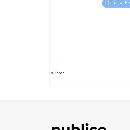
Diskuse k
reklama
Obrázek