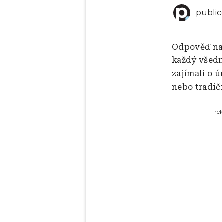
public
Odpověď na 
každý všedn
zajímali o 
nebo tradič
re