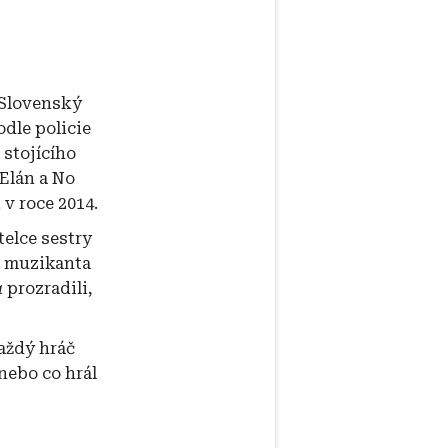
 Slovenský
odle policie
 stojícího
Elán a No
a
v roce 2014.
telce sestry
za muzikanta
a
prozradili,
každý hráč
 nebo co hrál