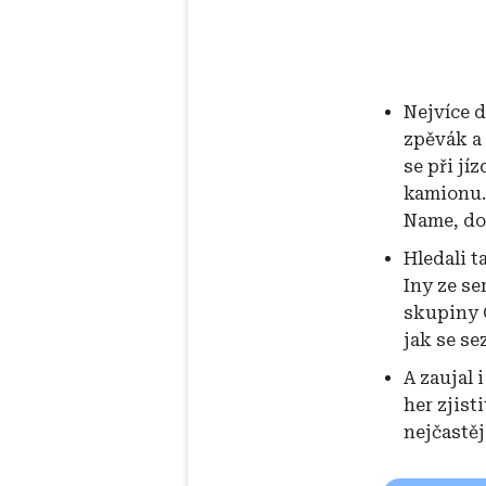
Nejvíce 
zpěvák a 
se při jí
kamionu.
Name, dos
Hledali t
Iny ze se
skupiny 
jak se se
A zaujal 
her zjisti
nejčastěj