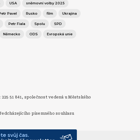
š
USA
sněmovní volby 2025
Petr Pavel
Rusko
film
Ukrajina
Petr Fiala
Spolu
SPD
Německo
ODS
Evropská unie
: 225 51 841, společnost vedená u Městského
ez předcházejícího písemného souhlasu
te svůj čas.