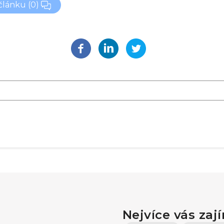
 článku
(0)
Nejvíce vás zaj