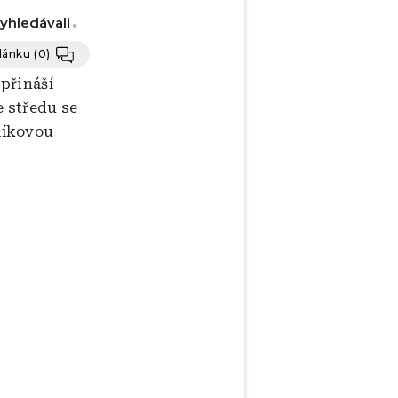
vyhledávali
článku
(0)
přináší
e středu se
líkovou