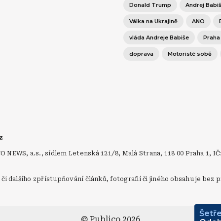
Donald Trump
Andrej Babi
Válka na Ukrajině
ANO
vláda Andreje Babiše
Praha
doprava
Motoristé sobě
cz
NEWS, a.s., sídlem Letenská 121/8, Malá Strana, 118 00 Praha 1, IČ
.
í či dalšího zpřístupňování článků, fotografií či jiného obsahu je b
Šetře
© Publico 2026