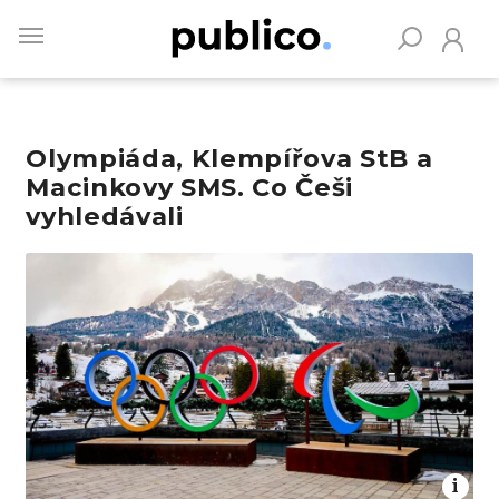
Skip
to
main
content
Olympiáda, Klempířova StB a
Vyhledávejte na Publiku
Macinkovy SMS. Co Češi
vyhledávali
Obrázek