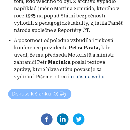
tom, kdo všechno to byl. Z archivů vypadlo
například jméno Martina Semráda, kterého v
roce 1985 na popud Státní bezpečnosti
vyhodili z pedagogické fakulty, zjistila Paměť
národa společně s Reportéry ČT.
A pozornost odpoledne vzbudila i tisková
konference prezidenta
Petra Pavla,
kde
uvedl, že mu předseda Motoristů a ministr
zahraničí Petr
Macinka
poslal textové
zprávy, které hlava státu považuje za
vydírání. Píšeme o tom i
u nás na webu
.
Diskuse k článku
(0)