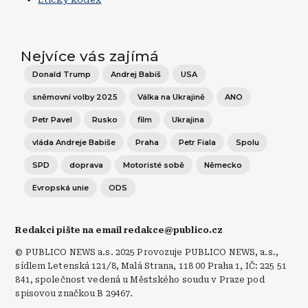
Nejvíce vás zajímá
Donald Trump
Andrej Babiš
USA
sněmovní volby 2025
Válka na Ukrajině
ANO
Petr Pavel
Rusko
film
Ukrajina
vláda Andreje Babiše
Praha
Petr Fiala
Spolu
SPD
doprava
Motoristé sobě
Německo
Evropská unie
ODS
Redakci pište na email redakce@publico.cz
© PUBLICO NEWS a.s. 2025 Provozuje PUBLICO NEWS, a.s.,
sídlem Letenská 121/8, Malá Strana, 118 00 Praha 1, IČ: 225 51
841, společnost vedená u Městského soudu v Praze pod
spisovou značkou B 29467.