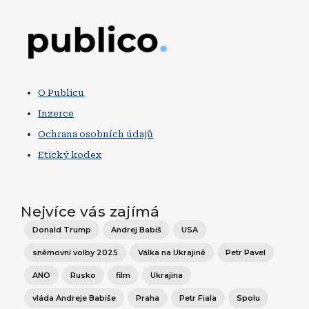
Obrázek
O Publicu
Inzerce
Ochrana osobních údajů
Etický kodex
Nejvíce vás zajímá
Donald Trump
Andrej Babiš
USA
sněmovní volby 2025
Válka na Ukrajině
Petr Pavel
ANO
Rusko
film
Ukrajina
vláda Andreje Babiše
Praha
Petr Fiala
Spolu