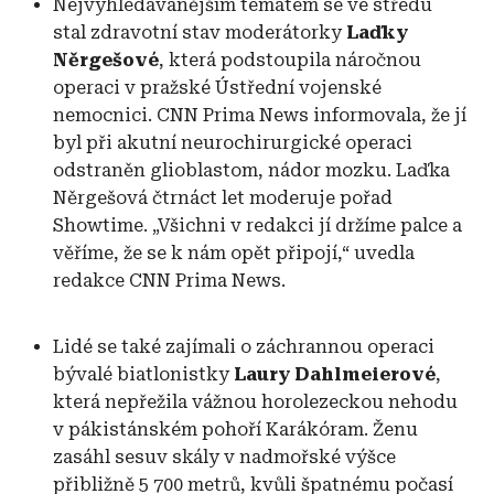
Nejvyhledávanějším tématem se ve středu
stal zdravotní stav moderátorky
Laďky
Něrgešové
, která podstoupila náročnou
operaci v pražské Ústřední vojenské
nemocnici. CNN Prima News informovala, že jí
byl při akutní neurochirurgické operaci
odstraněn glioblastom, nádor mozku. Laďka
Něrgešová čtrnáct let moderuje pořad
Showtime. „Všichni v redakci jí držíme palce a
věříme, že se k nám opět připojí,“ uvedla
redakce CNN Prima News.
Lidé se také zajímali o záchrannou operaci
bývalé biatlonistky
Laury Dahlmeierové
,
která nepřežila vážnou horolezeckou nehodu
v pákistánském pohoří Karákóram. Ženu
zasáhl sesuv skály v nadmořské výšce
přibližně 5 700 metrů, kvůli špatnému počasí