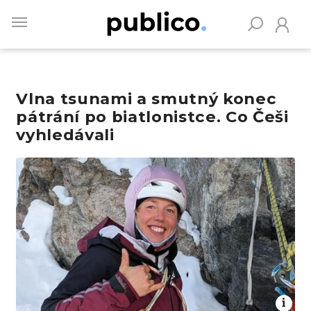
Skip
to
main
content
Vlna tsunami a smutný konec
Vyhledávejte na Publiku
pátrání po biatlonistce. Co Češi
vyhledávali
Obrázek