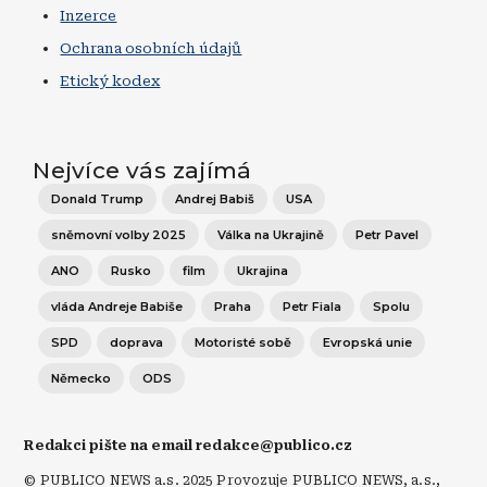
Inzerce
Ochrana osobních údajů
Etický kodex
Nejvíce vás zajímá
Donald Trump
Andrej Babiš
USA
sněmovní volby 2025
Válka na Ukrajině
Petr Pavel
ANO
Rusko
film
Ukrajina
vláda Andreje Babiše
Praha
Petr Fiala
Spolu
SPD
doprava
Motoristé sobě
Evropská unie
Německo
ODS
Redakci pište na email redakce@publico.cz
© PUBLICO NEWS a.s. 2025 Provozuje PUBLICO NEWS, a.s.,