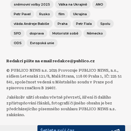
sněmovní volby 2025
Válka na Ukrajině
ANO
Petr Pavel
Rusko
film
Ukrajina
vláda Andreje Babiše
Praha
Petr Fiala
Spolu
SPD
doprava
Motoristé sobě
Německo
ODS
Evropská unie
Redakci pište na email redakce@publico.cz
© PUBLICO NEWS a.s. 2025 Provozuje PUBLICO NEWS, a.s.,
sídlem Letenská 121/8, Malá Strana, 118 00 Praha 1, IČ: 225 51
841, společnost vedená u Městského soudu v Praze pod
spisovou značkou B 29467.
Jakékoliv užití obsahu včetně převzetí, šíření či dalšího
zpřístupňování článků, fotografií či jiného obsahu je bez
předcházejícího písemného souhlasu PUBLICO NEWS a.s.
zakázáno.
Šetřete svůj čas.