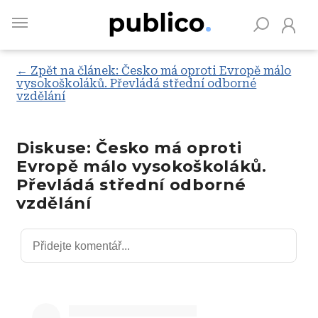
Skip
to
main
content
← Zpět na článek: Česko má oproti Evropě málo
vysokoškoláků. Převládá střední odborné
vzdělání
Vyhledávejte na Publiku
Diskuse: Česko má oproti
Evropě málo vysokoškoláků.
Převládá střední odborné
vzdělání