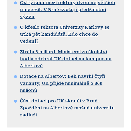
Ostrý spor mezi rektory dvou největších
univerzit. V Brně zvažují předžalobní
výzvu
O křeslo rektora Univerzity Karlovy se
utká pět kandidátů. Kdo chce do
vedení?
Ztráta 8 miliard. Ministerstvo školství
hodlá odebrat UK dotaci na kampus na
Albertově
Dotace na Albertov: Bek navrhl čtyři
varianty, UK přijde minimálně o 868
milionů
Část dotací pro UK skončí v Brně.
Zpoždění na Albertově možná univerzitu
zadluží