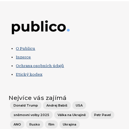
Obrázek
O Publicu
Inzerce
Ochrana osobních údajů
Etický kodex
Nejvíce vás zajímá
Donald Trump
Andrej Babiš
USA
sněmovní volby 2025
Válka na Ukrajině
Petr Pavel
ANO
Rusko
film
Ukrajina