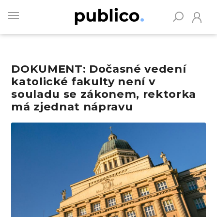
Skip
to
main
content
DOKUMENT: Dočasné vedení
Vyhledávejte na Publiku
katolické fakulty není v
souladu se zákonem, rektorka
má zjednat nápravu
Obrázek