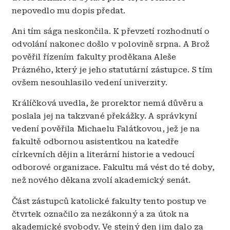
nepovedlo mu dopis předat.
Ani tím sága neskončila. K převzetí rozhodnutí o
odvolání nakonec došlo v polovině srpna. A Brož
pověřil řízením fakulty proděkana Aleše
Prázného, který je jeho statutární zástupce. S tím
ovšem nesouhlasilo vedení univerzity.
Králíčková uvedla, že prorektor nemá důvěru a
poslala jej na takzvané překážky. A správkyní
vedení pověřila Michaelu Falátkovou, jež je na
fakultě odbornou asistentkou na katedře
církevních dějin a literární historie a vedoucí
odborové organizace. Fakultu má vést do té doby,
než nového děkana zvolí akademický senát.
Část zástupců katolické fakulty tento postup ve
čtvrtek označilo za nezákonný a za útok na
akademické svobody. Ve stejný den jim dalo za