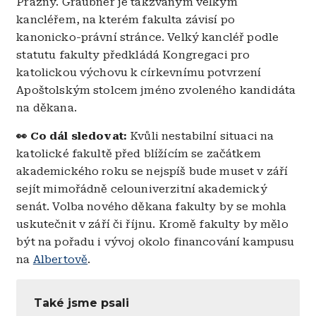
Prázný. Graubner je takzvaným velkým
kancléřem, na kterém fakulta závisí po
kanonicko-právní stránce. Velký kancléř podle
statutu fakulty předkládá Kongregaci pro
katolickou výchovu k církevnímu potvrzení
Apoštolským stolcem jméno zvoleného kandidáta
na děkana.
👀 Co dál sledovat:
Kvůli nestabilní situaci na
katolické fakultě před blížícím se začátkem
akademického roku se nejspíš bude muset v září
sejít mimořádně celouniverzitní akademický
senát. Volba nového děkana fakulty by se mohla
uskutečnit v září či říjnu. Kromě fakulty by mělo
být na pořadu i vývoj okolo financování kampusu
na
Albertově
.
Také jsme psali