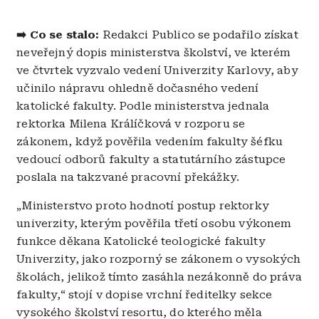
➡️ Co se stalo:
Redakci Publico se podařilo získat
neveřejný dopis ministerstva školství, ve kterém
ve čtvrtek vyzvalo vedení Univerzity Karlovy, aby
učinilo nápravu ohledně dočasného vedení
katolické fakulty. Podle ministerstva jednala
rektorka Milena Králíčková v rozporu se
zákonem, když pověřila vedením fakulty šéfku
vedoucí odborů fakulty a statutárního zástupce
poslala na takzvané pracovní překážky.
„Ministerstvo proto hodnotí postup rektorky
univerzity, kterým pověřila třetí osobu výkonem
funkce děkana Katolické teologické fakulty
Univerzity, jako rozporný se zákonem o vysokých
školách, jelikož tímto zasáhla nezákonně do práva
fakulty,“ stojí v dopise vrchní ředitelky sekce
vysokého školství resortu, do kterého měla