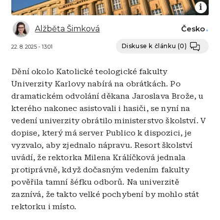
Alžběta Šimková
Česko
Diskuse k článku
(0)
22. 8. 2025 - 13:01
Dění okolo Katolické teologické fakulty
Univerzity Karlovy nabírá na obrátkách. Po
dramatickém odvolání děkana Jaroslava Brože, u
kterého nakonec asistovali i hasiči, se nyní na
vedení univerzity obrátilo ministerstvo školství. V
dopise, který má server Publico k dispozici, je
vyzvalo, aby zjednalo nápravu. Resort školství
uvádí, že rektorka Milena Králíčková jednala
protiprávně, když dočasným vedením fakulty
pověřila tamní šéfku odborů. Na univerzitě
zaznívá, že takto velké pochybení by mohlo stát
rektorku i místo.