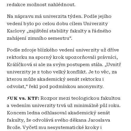
redakce možnost nahlédnout.
Na nápravu má univerzita týden. Podle jejího
vedení bylo po celou dobu cílem Univerzity
Karlovy „zajištění stability fakulty a řádného
zahájení zimního semestru“.
Podle zdroje blízkého vedení univerzity už dříve
rektorku na sporný krok upozorňovali právníci,
Králíčková si ale za svým postupem stála. „Uvnitř
univerzity je z toho velký konflikt. Je to věc, za
kterou může akademický senát rektorku i
odvolat,“ řekl pod podmínkou anonymity.
⚡UK vs. KTF:
Rozpor mezi teologickou fakultou
a vedením univerzity trvá už minimálně půl roku.
Koncem ledna odhlasoval akademický senát
fakulty, že odvolává svého děkana Jaroslava
Brože. Vyčetl mu nesystematické kroky i