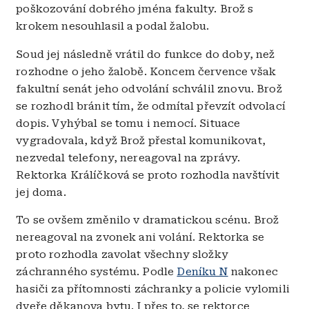
poškozování dobrého jména fakulty. Brož s
krokem nesouhlasil a podal žalobu.
Soud jej následně vrátil do funkce do doby, než
rozhodne o jeho žalobě. Koncem července však
fakultní senát jeho odvolání schválil znovu. Brož
se rozhodl bránit tím, že odmítal převzít odvolací
dopis. Vyhýbal se tomu i nemocí. Situace
vygradovala, když Brož přestal komunikovat,
nezvedal telefony, nereagoval na zprávy.
Rektorka Králíčková se proto rozhodla navštívit
jej doma.
To se ovšem změnilo v dramatickou scénu. Brož
nereagoval na zvonek ani volání. Rektorka se
proto rozhodla zavolat všechny složky
záchranného systému. Podle
Deníku N
nakonec
hasiči za přítomnosti záchranky a policie vylomili
dveře děkanova bytu. I přes to, se rektorce