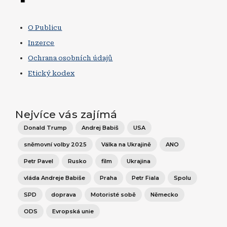
O Publicu
Inzerce
Ochrana osobních údajů
Etický kodex
Nejvíce vás zajímá
Donald Trump
Andrej Babiš
USA
sněmovní volby 2025
Válka na Ukrajině
ANO
Petr Pavel
Rusko
film
Ukrajina
vláda Andreje Babiše
Praha
Petr Fiala
Spolu
SPD
doprava
Motoristé sobě
Německo
ODS
Evropská unie