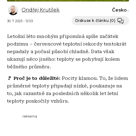
Ondřej Krutilek
Česko
Diskuse k článku
(0)
30. 7. 2025 - 12:03
Letošní léto mnohým připomíná spíše začátek
podzimu – červencové teplotní rekordy tentokrát
nepadaly a počasí působí chladně. Data však
ukazují něco jiného: teploty se pohybují kolem
běžného průměru.
🚩
Proč je to důležité:
Pocity klamou. To, že lidem
průměrné teploty připadají nízké, poukazuje na
to, jak razantně za posledních několik let letní
teploty poskočily vzhůru.
reklama