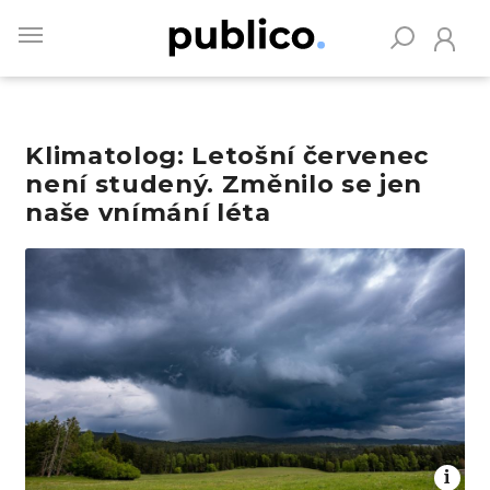
Skip
to
main
content
Klimatolog: Letošní červenec
Vyhledávejte na Publiku
není studený. Změnilo se jen
naše vnímání léta
Obrázek