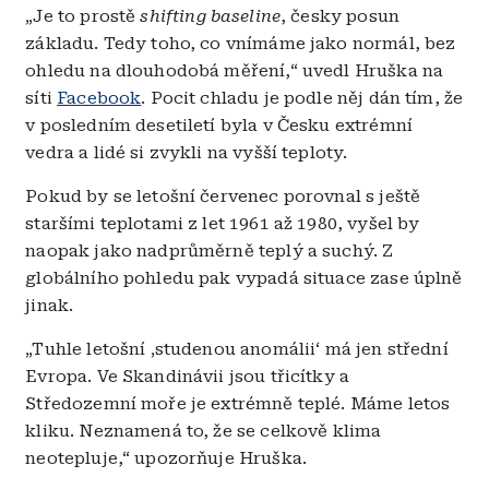
„Je to prostě
shifting baseline
, česky posun
základu. Tedy toho, co vnímáme jako normál, bez
ohledu na dlouhodobá měření,“ uvedl Hruška na
síti
Facebook
. Pocit chladu je podle něj dán tím, že
v posledním desetiletí byla v Česku extrémní
vedra a lidé si zvykli na vyšší teploty.
Pokud by se letošní červenec porovnal s ještě
staršími teplotami z let 1961 až 1980, vyšel by
naopak jako nadprůměrně teplý a suchý. Z
globálního pohledu pak vypadá situace zase úplně
jinak.
„Tuhle letošní ‚studenou anomálii‘ má jen střední
Evropa. Ve Skandinávii jsou třicítky a
Středozemní moře je extrémně teplé. Máme letos
kliku. Neznamená to, že se celkově klima
neotepluje,“ upozorňuje Hruška.