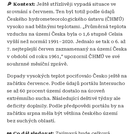
🔎
Kontext:
Ještě střízlivěji vypadá situace ve
srovnání s červnem. Ten byl totiž podle údajů
Českého hydrometeorologického ústavu (ČHMÚ)
vysoko nad běžnými teplotami. „Průměrná teplota
vzduchu na území Česka byla o 1,6 stupně Celsia
vyšší než normál 1991–2020. Jednalo se tak o 6. až
7. nejteplejší červen zaznamenaný na území Česka
v období od roku 1961,“ upozornil ČHMÚ ve své
souhrnné měsíční zprávě.
Dopady vysokých teplot pociťovalo Česko ještě na
začátku července. Podle údajů portálu Intersucho
se až 60 procent území dostalo na úroveň
extrémního sucha. Následující deštivé týdny ale
deficity doplnily. Podle předpovědi portálu by na
začátku srpna měla být většina českého území
bez suchých oblastí.
👀
Co dál sledovat:
Zajímavá bude celková