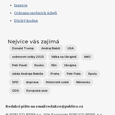
Inzerce
Ochrana osobních údajů
Etický kodex
Nejvíce vás zajímá
Donald Trump
Andrej Babiš
USA
sněmovní volby 2025
Válka na Ukrajině
ANO
Petr Pavel
Rusko
film
Ukrajina
vláda Andreje Babiše
Praha
Petr Fiala
Spolu
SPD
doprava
Motoristé sobě
Německo
ODS
Evropská unie
Redakci pište na email redakce@publico.cz
© PUBLICO NEWS a.s. 2025 Provozuje PUBLICO NEWS, a.s.,