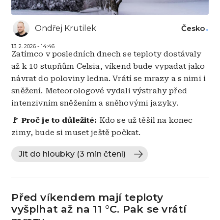
Ondřej Krutilek
Česko
13. 2. 2026 - 14:46
Zatímco v posledních dnech se teploty dostávaly
až k 10 stupňům Celsia, víkend bude vypadat jako
návrat do poloviny ledna. Vrátí se mrazy a s nimi i
sněžení. Meteorologové vydali výstrahy před
intenzivním sněžením a sněhovými jazyky.
🚩 Proč je to důležité:
Kdo se už těšil na konec
zimy, bude si muset ještě počkat.
Jít do hloubky (3 min čtení)
Před víkendem mají teploty
vyšplhat až na 11 °C. Pak se vrátí