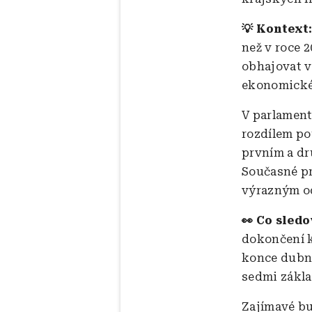
💡 Kontext
než v roce 
obhajovat vl
ekonomické
V parlament
rozdílem po
prvním a dr
Současné pr
výrazným o
👀 Co sled
dokončení k
konce dubna
sedmi zákla
Zajímavé bu