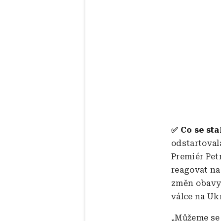
✅ Co se sta
odstartoval
Premiér Petr
reagovat na 
změn obavy.
válce na Uk
„Můžeme se 