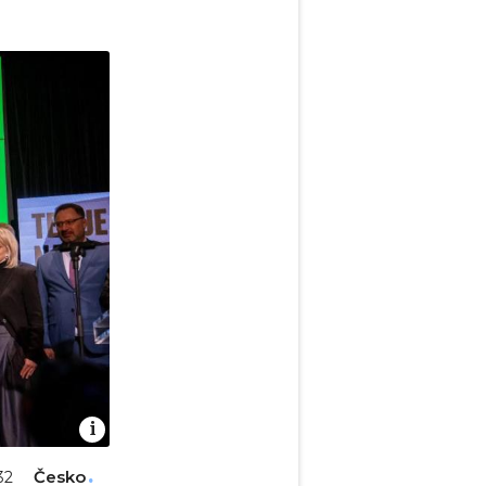
Česko
:32