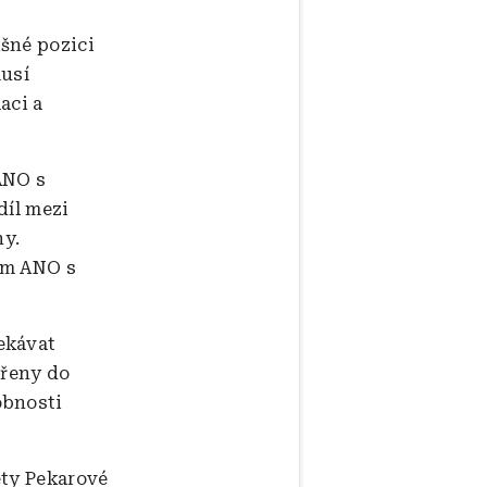
išné pozici
musí
aci a
ANO s
díl mezi
ny.
ím ANO s
ekávat
vřeny do
obnosti
éty Pekarové