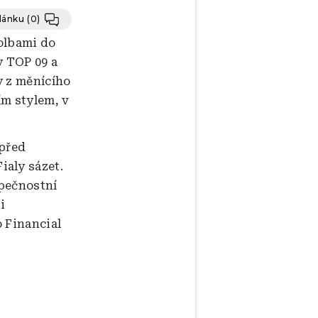
článku
(0)
olbami do
y TOP 09 a
y z měnícího
ím stylem, v
 před
ialy sázet.
zpečnostní
i
 Financial