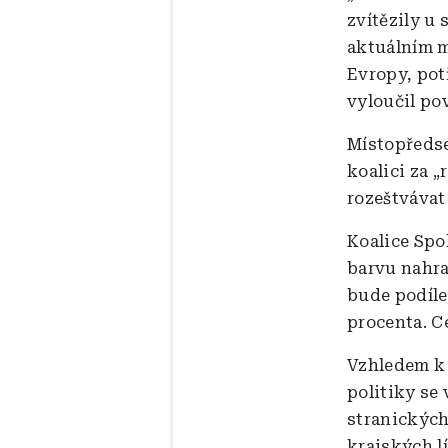
zvítězily u
aktuálním m
Evropy, pot
vyloučil po
Místopředse
koalici za „
rozeštvávat
Koalice Spo
barvu nahra
bude podíle
procenta. C
Vzhledem k
politiky se
stranických
krajských lí