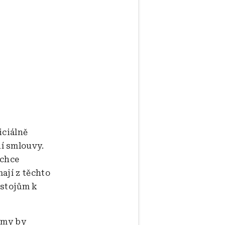
iciálně
í smlouvy.
 chce
mají z těchto
ostojům k
jmy by