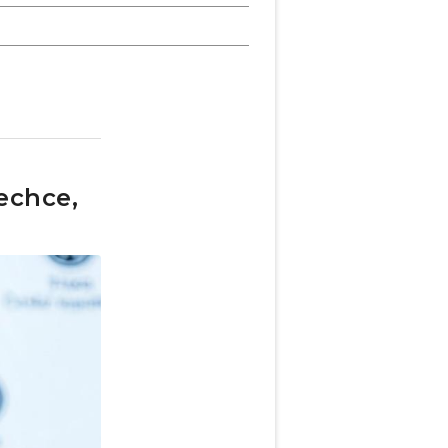
echce,