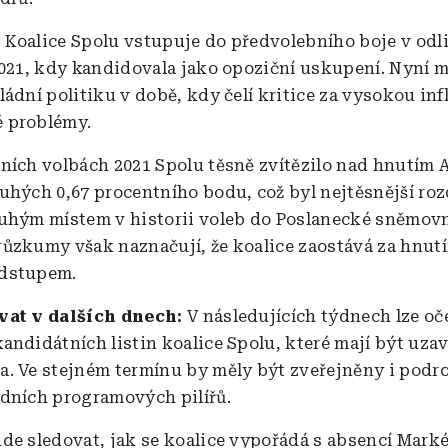
:
Koalice Spolu vstupuje do předvolebního boje v odl
2021, kdy kandidovala jako opoziční uskupení. Nyní 
ádní politiku v době, kdy čelí kritice za vysokou infl
 problémy.
ních volbách 2021 Spolu těsně zvítězilo nad hnutím 
uhých 0,67 procentního bodu, což byl nejtěsnější roz
uhým místem v historii voleb do Poslanecké sněmov
ůzkumy však naznačují, že koalice zaostává za hnut
dstupem.
ovat v dalších dnech:
V následujících týdnech lze oč
andidátních listin koalice Spolu, které mají být uza
. Ve stejném termínu by měly být zveřejněny i podr
dních programových pilířů.
de sledovat, jak se koalice vypořádá s absencí Mark