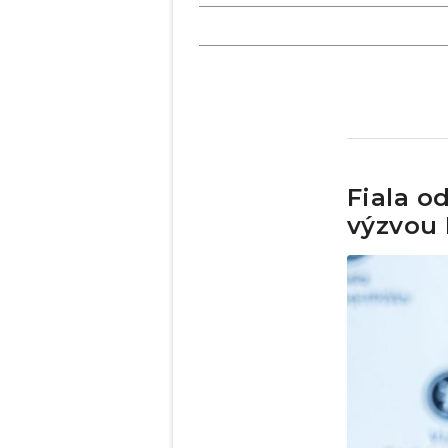
Fiala o
výzvou P