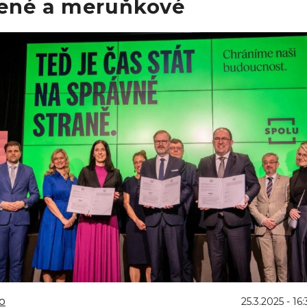
lené a meruňkové
o
25.3.2025 - 16