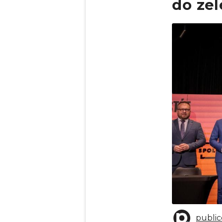
do ze
Obrázek
public