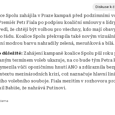
Diskuse k 
ice Spolu zahájila v Praze kampaň před podzimními v
remiér Petr Fiala po podpisu koaliční smlouvy s lídr
dl, že chtějí být volbou pro všechny, kdo mají obav
o řádu. Koalice Spolu překvapila také novým vizuáln
í modrou barvu nahradily zelená, meruňková a bílá.
o důležité:
Zahájení kampaně koalice Spolu půl roku
ným termínem voleb ukazuje, na co bude tým Petra F
vymezila vůči opozičnímu hnutí ANO a zdůraznila be
ntextu mezinárodních krizí, což naznačuje hlavní lini
ího volebního souboje. Fiala mezitím v rozhovoru pro
il Babiše, že nahrává Putinovi.
klama