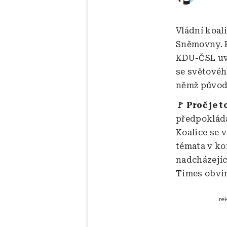
Vládní koal
Sněmovny. P
KDU-ČSL uve
se světovéh
němž původn
🚩 Proč je t
předpokláda
Koalice se 
témata v ko
nadcházejíc
Times obvin
re