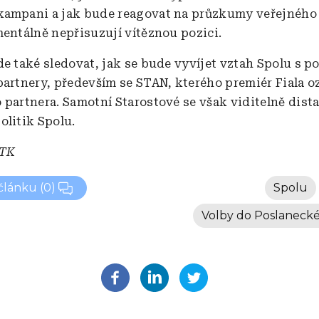
ampani a jak bude reagovat na průzkumy veřejného
mentálně nepřisuzují vítěznou pozici.
de také sledovat, jak se bude vyvíjet vztah Spolu s p
partnery, především se STAN, kterého premiér Fiala oz
 partnera. Samotní Starostové se však viditelně dist
olitik Spolu.
ČTK
 článku
(0)
Spolu
Volby do Poslaneck