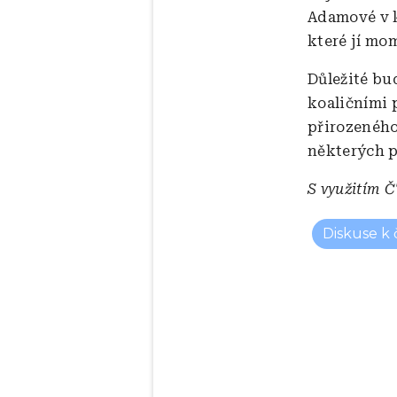
Adamové v k
které jí mo
Důležité bu
koaličními 
přirozeného
některých p
S využitím 
Diskuse k