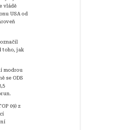
e vládě
lonu USA od
zároveň
 označil
d toho, jak
ní modrou
aně se ODS
2,5
orun.
OP 09) z
cí
ění