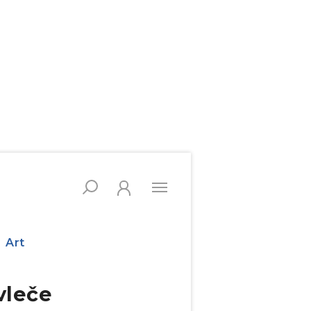
Art
vleče