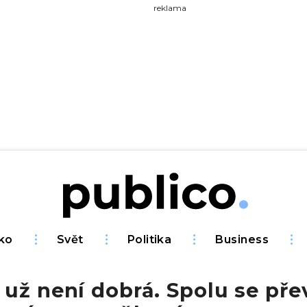
yhledávejte na Publiku
reklama
ko
Svět
Politika
Business
už není dobrá. Spolu se pře