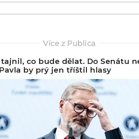
Více z Publica
dtajnil, co bude dělat. Do Senátu n
avla by prý jen tříštil hlasy