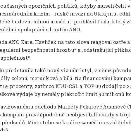
 současných opozičních politiků, kdyby museli čelit v
ezinárodním krizím - ruské invazi na Ukrajinu, odk
řebě budovat silnou armádu,“ prohlásil Fiala, který 
volební spolupráci s hnutím ANO.
da ANO Karel Havlíček na tato slova reagoval ostře a
regulérní bezpečnostní hrozbu“ a „odstrašující příkla
 společnost“.
lu představila také nový vizuální styl, v němž původ
dily zelená, meruňková a bílá. Na financování kamp
t 55 procenty, zatímco KDU-ČSL a TOP 09 dodají po 2
elkové výdaje by neměly překročit limit 90 milionů k
 avizovanému odchodu Markéty Pekarové Adamové (T
 v kampani pravděpodobně neobjeví billboardy s troji
 předsedů. Místo toho se koalice zaměří na zviditeln
drů.