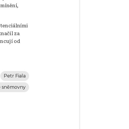
 mínění,
otenciálními
načil za
ancují od
Petr Fiala
é sněmovny