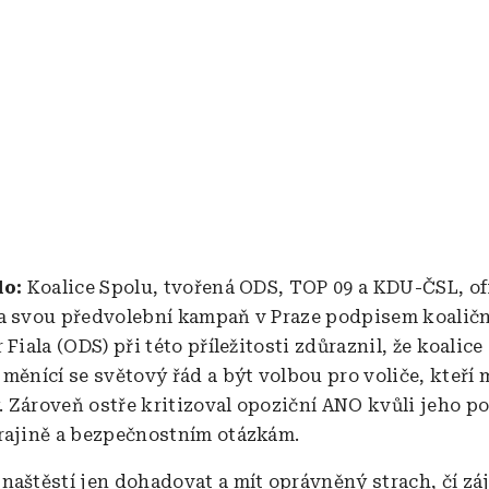
lo:
Koalice Spolu, tvořená ODS, TOP 09 a KDU-ČSL, of
a svou předvolební kampaň v Praze podpisem koaličn
 Fiala (ODS) při této příležitosti zdůraznil, že koalice
měnící se světový řád a být volbou pro voliče, kteří 
 Zároveň ostře kritizoval opoziční ANO kvůli jeho p
rajině a bezpečnostním otázkám.
naštěstí jen dohadovat a mít oprávněný strach, čí zá