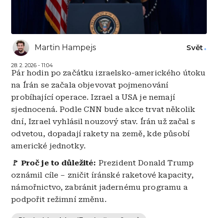
Martin Hampejs
Svět
28. 2. 2026 - 11:04
Pár hodin po začátku izraelsko-amerického útoku
na Írán se začala objevovat pojmenování
probíhající operace. Izrael a USA je nemají
sjednocená. Podle CNN bude akce trvat několik
dní, Izrael vyhlásil nouzový stav. Írán už začal s
odvetou, dopadají rakety na země, kde působí
americké jednotky.
🚩 Proč je to důležité:
Prezident Donald Trump
oznámil cíle – zničit íránské raketové kapacity,
námořnictvo, zabránit jadernému programu a
podpořit režimní změnu.