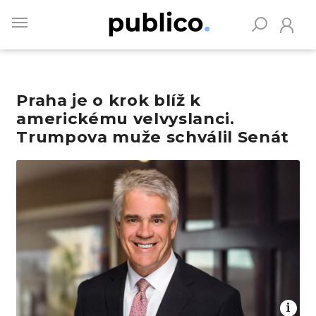
Skip
to
main
content
Praha je o krok blíž k
Vyhledávejte na Publiku
americkému velvyslanci.
Trumpova muže schválil Senát
Obrázek