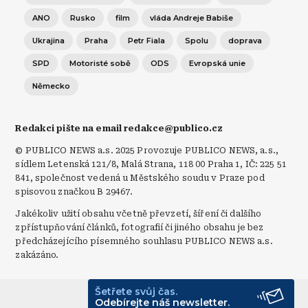
ANO
Rusko
film
vláda Andreje Babiše
Ukrajina
Praha
Petr Fiala
Spolu
doprava
SPD
Motoristé sobě
ODS
Evropská unie
Německo
Redakci pište na email redakce@publico.cz
© PUBLICO NEWS a.s. 2025 Provozuje PUBLICO NEWS, a.s.,
sídlem Letenská 121/8, Malá Strana, 118 00 Praha 1, IČ: 225 51
841, společnost vedená u Městského soudu v Praze pod
spisovou značkou B 29467.
Jakékoliv užití obsahu včetně převzetí, šíření či dalšího
zpřístupňování článků, fotografií či jiného obsahu je bez
předcházejícího písemného souhlasu PUBLICO NEWS a.s.
zakázáno.
Šetřete svůj čas.
© Publico 2026
Odebírejte náš newsletter.