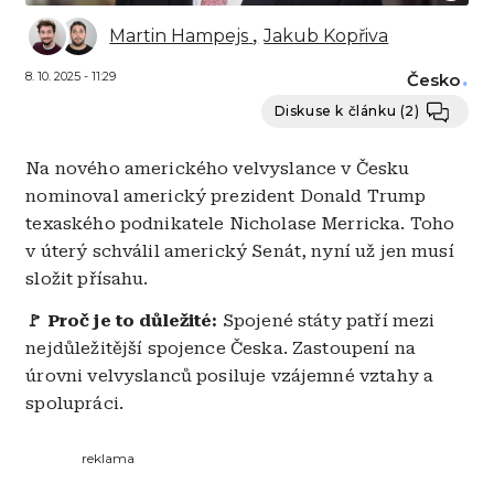
Martin Hampejs
Jakub Kopřiva
8. 10. 2025 - 11:29
Česko
Diskuse k článku
(2)
Na nového amerického velvyslance v Česku
nominoval americký prezident Donald Trump
texaského podnikatele Nicholase Merricka. Toho
v úterý schválil americký Senát, nyní už jen musí
složit přísahu.
🚩
Proč je to důležité:
Spojené státy patří mezi
nejdůležitější spojence Česka. Zastoupení na
úrovni velvyslanců posiluje vzájemné vztahy a
spolupráci.
reklama