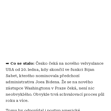
➡️
Co se stalo:
Česko čeká na nového velvyslance
USA od 20. ledna, kdy skončil ve funkci Bijan
Sabet, kterého nominovala předchozí
administrativa Joea Bidena. Že se na nového
zástupce Washingtonu v Praze čeká, není nic
neobvyklého. Obvykle trvá schvalovací proces půl
roku a více.
Tomu by odpovídal i postup americké