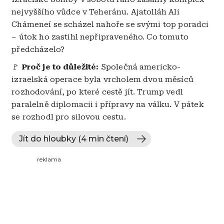
nejvyššího vůdce v Teheránu. Ajatolláh Ali
Chámeneí se scházel nahoře se svými top poradci
– útok ho zastihl nepřipraveného. Co tomuto
předcházelo?
🚩
Proč je to důležité:
Společná americko-
izraelská operace byla vrcholem dvou měsíců
rozhodování, po které cestě jít. Trump vedl
paralelně diplomacii i přípravy na válku. V pátek
se rozhodl pro silovou cestu.
Jít do hloubky (4 min čtení)
reklama