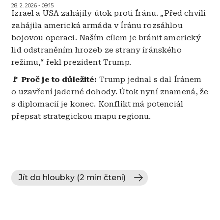
28. 2. 2026 - 09:15
Izrael a USA zahájily útok proti Íránu. „Před chvílí
zahájila americká armáda v Íránu rozsáhlou
bojovou operaci. Naším cílem je bránit americký
lid odstraněním hrozeb ze strany íránského
režimu,“ řekl prezident Trump.
🚩 Proč je to důležité:
Trump jednal s dal Íránem
o uzavření jaderné dohody. Útok nyní znamená, že
s diplomacií je konec. Konflikt má potenciál
přepsat strategickou mapu regionu.
Jít do hloubky (2 min čtení)