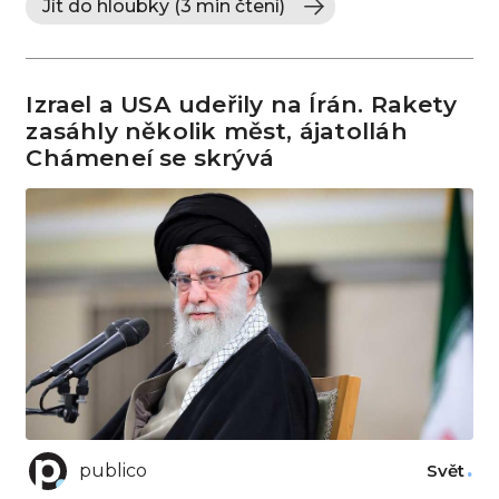
Jít do hloubky (3 min čtení)
Izrael a USA udeřily na Írán. Rakety
zasáhly několik měst, ájatolláh
Chámeneí se skrývá
publico
Svět