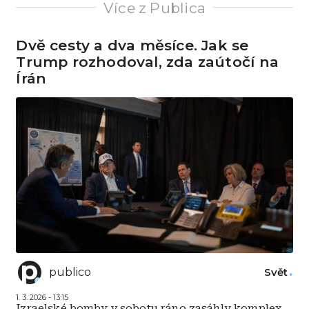
Více z Publica
Dvě cesty a dva měsíce. Jak se
Trump rozhodoval, zda zaútočí na
Írán
publico
Svět
1. 3. 2026 - 13:15
Izraelské bomby v sobotu ráno zasáhly komplex