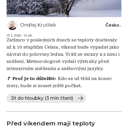
Ondřej Krutilek
Česko
13. 2. 2026 - 14:46
Zatímco v posledních dnech se teploty dostávaly
až k 10 stupňům Celsia, víkend bude vypadat jako
návrat do poloviny ledna. Vrátí se mrazy a s nimi i
sněžení. Meteorologové vydali výstrahy před
intenzivním sněžením a sněhovými jazyky.
🚩 Proč je to důležité:
Kdo se už těšil na konec
zimy, bude si muset ještě počkat.
Jít do hloubky (3 min čtení)
Před víkendem mají teploty