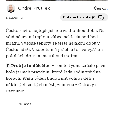
Ondřej Krutilek
Česko
Diskuse k článku
(0)
6. 2. 2026 - 13:11
Česko zažilo nejteplejší noc za dlouhou dobu. Na
většině území teplota vůbec neklesla pod bod
mrazu. Vysoké teploty se ještě nějakou dobu v
Česku udrží. V sobotu má pršet, a to i ve vyšších
polohách do 1000 metrů nad mořem.
🚩
Proč je to důležité:
V tomto týdnu začalo první
kolo jarních prázdnin, které řada rodin tráví na
horách. Příští týden budou mít volno i děti z
některých velkých měst, zejména z Ostravy a
Pardubic.
reklama