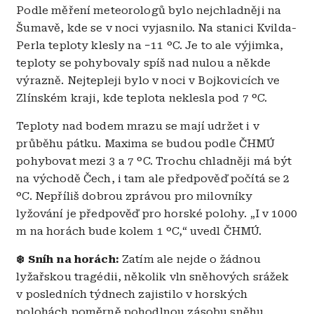
Podle měření meteorologů bylo nejchladněji na
Šumavě, kde se v noci vyjasnilo. Na stanici Kvilda-
Perla teploty klesly na −11 °C. Je to ale výjimka,
teploty se pohybovaly spíš nad nulou a někde
výrazně. Nejtepleji bylo v noci v Bojkovicích ve
Zlínském kraji, kde teplota neklesla pod 7 °C.
Teploty nad bodem mrazu se mají udržet i v
průběhu pátku. Maxima se budou podle ČHMÚ
pohybovat mezi 3 a 7 °C. Trochu chladněji má být
na východě Čech, i tam ale předpověď počítá se 2
°C. Nepříliš dobrou zprávou pro milovníky
lyžování je předpověď pro horské polohy. „I v 1000
m na horách bude kolem 1 °C,“ uvedl ČHMÚ.
❄️ Sníh na horách:
Zatím ale nejde o žádnou
lyžařskou tragédii, několik vln sněhových srážek
v posledních týdnech zajistilo v horských
polohách poměrně pohodlnou zásobu sněhu.