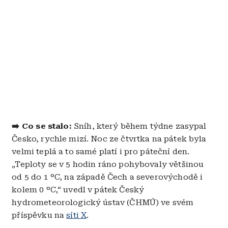
➡️
Co se stalo:
Sníh, který během týdne zasypal
Česko, rychle mizí. Noc ze čtvrtka na pátek byla
velmi teplá a to samé platí i pro páteční den.
„Teploty se v 5 hodin ráno pohybovaly většinou
od 5 do 1 °C, na západě Čech a severovýchodě i
kolem 0 °C,“ uvedl v pátek Český
hydrometeorologický ústav (ČHMÚ) ve svém
příspěvku na
síti X
.