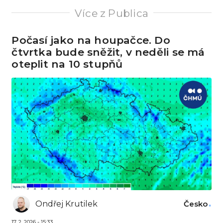
Více z Publica
Počasí jako na houpačce. Do
čtvrtka bude sněžit, v neděli se má
oteplit na 10 stupňů
Ondřej Krutilek
Česko
17. 2. 2026 - 15:33