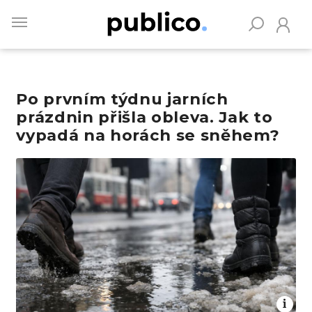
Skip
to
main
content
Po prvním týdnu jarních
Vyhledávejte na Publiku
prázdnin přišla obleva. Jak to
vypadá na horách se sněhem?
Obrázek