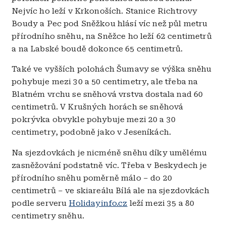
Nejvíc ho leží v Krkonoších. Stanice Richtrovy
Boudy a Pec pod Sněžkou hlásí víc než půl metru
přírodního sněhu, na Sněžce ho leží 62 centimetrů
a na Labské boudě dokonce 65 centimetrů.
Také ve vyšších polohách Šumavy se výška sněhu
pohybuje mezi 30 a 50 centimetry, ale třeba na
Blatném vrchu se sněhová vrstva dostala nad 60
centimetrů. V Krušných horách se sněhová
pokrývka obvykle pohybuje mezi 20 a 30
centimetry, podobně jako v Jeseníkách.
Na sjezdovkách je nicméně sněhu díky umělému
zasněžování podstatně víc. Třeba v Beskydech je
přírodního sněhu poměrně málo – do 20
centimetrů – ve skiareálu Bílá ale na sjezdovkách
podle serveru
Holidayinfo.cz
leží mezi 35 a 80
centimetry sněhu.