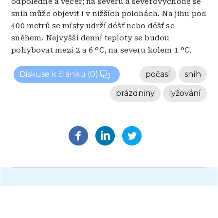
odpoledne a večer; na severu a severovýchodě se
sníh může objevit i v nižších polohách. Na jihu pod
400 metrů se místy udrží déšť nebo déšť se
sněhem. Nejvyšší denní teploty se budou
pohybovat mezi 2 a 6 °C, na severu kolem 1 °C.
Diskuse k článku
(0)
počasí
sníh
prázdniny
lyžování