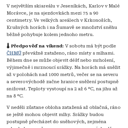
V největším skiareálu v Jeseníkách, Karlov v Malé
Morávce, je na sjezdovkách mezi 75 a 90
centimetry. Ve velkých areálech v Krkonoších,
Krušných horách i na Šumavě se množství sněhu
běžně pohybuje kolem jednoho metru.
🌡️ Předpověď na víkend:
V sobotu má být podle
ČHMÚ
převážně zataženo, ráno místy s mlhami.
Během dne se může objevit déšť nebo mrholení,
výjimečně i mrznoucí srážky. Na horách má sněžit
až v polohách nad 1000 metrů, večer se na severu
a severovýchodě začne hranice sněžení postupně
snižovat. Teploty vystoupí na 2 až 6 °C, na jihu až
na 8 °C.
V neděli zůstane obloha zatažená až oblačná, ráno
se ještě mohou objevit mlhy. Srážky budou
postupně přecházet do sněhových, zejména