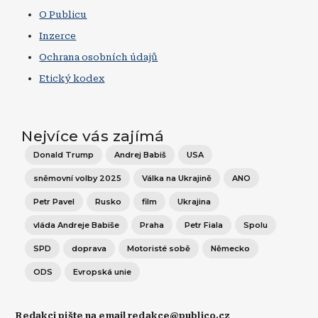
O Publicu
Inzerce
Ochrana osobních údajů
Etický kodex
Nejvíce vás zajímá
Donald Trump
Andrej Babiš
USA
sněmovní volby 2025
Válka na Ukrajině
ANO
Petr Pavel
Rusko
film
Ukrajina
vláda Andreje Babiše
Praha
Petr Fiala
Spolu
SPD
doprava
Motoristé sobě
Německo
ODS
Evropská unie
Redakci pište na email redakce@publico.cz