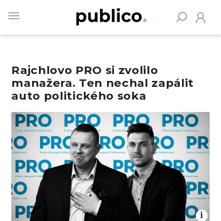
Skip
to
main
content
Rajchlovo PRO si zvolilo
Vyhledávejte na Publiku
manažera. Ten nechal zapálit
auto politického soka
Obrázek