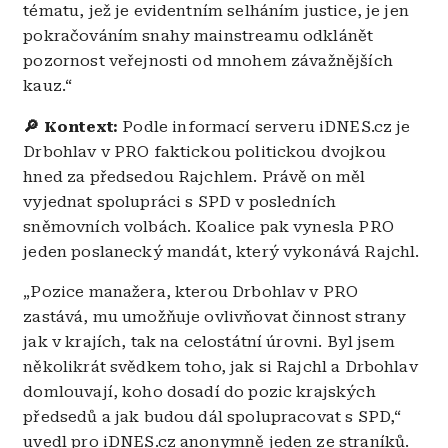
tématu, jež je evidentním selháním justice, je jen
pokračováním snahy mainstreamu odklánět
pozornost veřejnosti od mnohem závažnějších
kauz.“
🔎
Kontext:
Podle informací serveru iDNES.cz je
Drbohlav v PRO faktickou politickou dvojkou
hned za předsedou Rajchlem. Právě on měl
vyjednat spolupráci s SPD v posledních
sněmovních volbách. Koalice pak vynesla PRO
jeden poslanecký mandát, který vykonává Rajchl.
„Pozice manažera, kterou Drbohlav v PRO
zastává, mu umožňuje ovlivňovat činnost strany
jak v krajích, tak na celostátní úrovni. Byl jsem
několikrát svědkem toho, jak si Rajchl a Drbohlav
domlouvají, koho dosadí do pozic krajských
předsedů a jak budou dál spolupracovat s SPD,“
uvedl pro iDNES.cz anonymně jeden ze straníků.