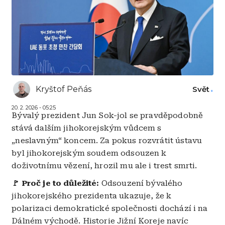
Kryštof Peňás
Svět
20. 2. 2026 - 05:25
Bývalý prezident Jun Sok-jol se pravděpodobně
stává dalším jihokorejským vůdcem s
„neslavným“ koncem. Za pokus rozvrátit ústavu
byl jihokorejským soudem odsouzen k
doživotnímu vězení, hrozil mu ale i trest smrti.
🚩 Proč je to důležité:
Odsouzení bývalého
jihokorejského prezidenta ukazuje, že k
polarizaci demokratické společnosti dochází i na
Dálném východě. Historie Jižní Koreje navíc