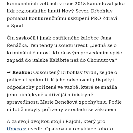
komunálních volbách v roce 2018 kandidoval jako
lídr regionálního hnutí Nový Sever. Drbohlav
pomáhal konkurenčnímu uskupení PRO Zdraví
a Sport.
Čin zaskočil i jinak ostříleného žalobce Jana
Řeháčka. Ten tehdy u soudu uvedl: „Jedná se o
kriminální činnost, která svým provedením spíše
zapadá do italské Kalábrie než do Chomutova.“
↩️ Reakce:
Odsouzený Drbohlav tvrdil, že jde o
policejní spiknutí. K jeho odsouzení přispěly i
odposlechy pořízené ve vazbě, které se snažila
jeho obhájkyně a dřívější ministryně
spravedlnosti Marie Benešová zpochybnit. Podle
ní totiž nebyly pořízeny v souladu se zákonem.
A za svojí dvojkou stojí i Rajchl, který pro
iDnes.cz
uvedl: „Opakovaná recyklace tohoto