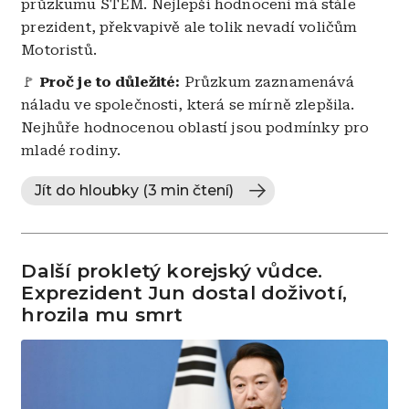
průzkumu STEM. Nejlepší hodnocení má stále
prezident, překvapivě ale tolik nevadí voličům
Motoristů.
🚩
Proč je to důležité:
Průzkum zaznamenává
náladu ve společnosti, která se mírně zlepšila.
Nejhůře hodnocenou oblastí jsou podmínky pro
mladé rodiny.
Jít do hloubky (3 min čtení)
Další prokletý korejský vůdce.
Exprezident Jun dostal doživotí,
hrozila mu smrt