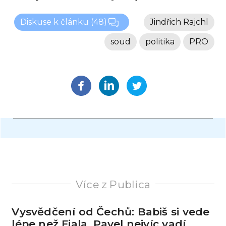
Diskuse k článku
(48)
Jindřich Rajchl
soud
politika
PRO
Více z Publica
Vysvědčení od Čechů: Babiš si vede
lépe než Fiala, Pavel nejvíc vadí