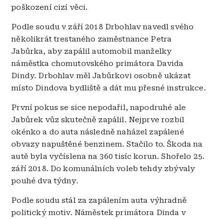
poškození cizí věci.
Podle soudu v září 2018 Drbohlav navedl svého
několikrát trestaného zaměstnance Petra
Jabůrka, aby zapálil automobil manželky
náměstka chomutovského primátora Davida
Dindy. Drbohlav měl Jabůrkovi osobně ukázat
místo Dindova bydliště a dát mu přesné instrukce.
První pokus se sice nepodařil, napodruhé ale
Jabůrek vůz skutečně zapálil. Nejprve rozbil
okénko a do auta následně naházel zapálené
obvazy napuštěné benzinem. Stačilo to. Škoda na
autě byla vyčíslena na 360 tisíc korun. Shořelo 25.
září 2018. Do komunálních voleb tehdy zbývaly
pouhé dva týdny.
Podle soudu stál za zapálením auta výhradně
politický motiv. Náměstek primátora Dinda v