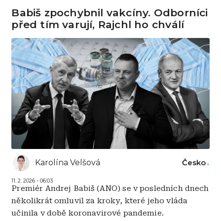
Babiš zpochybnil vakcíny. Odborníci
před tím varují, Rajchl ho chválí
Karolína Velšová
Česko
11. 2. 2026 - 06:03
Premiér Andrej Babiš (ANO) se v posledních dnech
několikrát omluvil za kroky, které jeho vláda
učinila v době koronavirové pandemie.