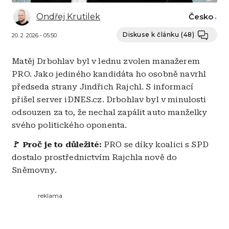
Ondřej Krutilek
Česko
Diskuse k článku
(48)
20. 2. 2026 - 05:50
Matěj Drbohlav byl v lednu zvolen manažerem
PRO. Jako jediného kandidáta ho osobně navrhl
předseda strany Jindřich Rajchl. S informací
přišel server iDNES.cz. Drbohlav byl v minulosti
odsouzen za to, že nechal zapálit auto manželky
svého politického oponenta.
🚩
Proč je to důležité:
PRO se díky koalici s SPD
dostalo prostřednictvím Rajchla nově do
Sněmovny.
reklama