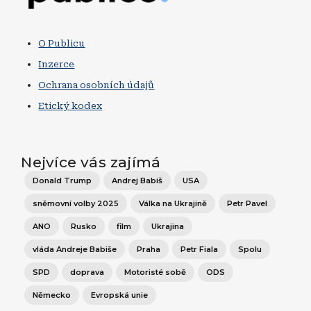
O Publicu
Inzerce
Ochrana osobních údajů
Etický kodex
Nejvíce vás zajímá
Donald Trump
Andrej Babiš
USA
sněmovní volby 2025
Válka na Ukrajině
Petr Pavel
ANO
Rusko
film
Ukrajina
vláda Andreje Babiše
Praha
Petr Fiala
Spolu
SPD
doprava
Motoristé sobě
ODS
Německo
Evropská unie