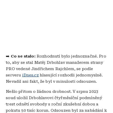
➡️
Co se stalo:
Rozhodnutí bylo jednoznačné. Pro
to, aby se stal Matěj Drbohlav manažerem strany
PRO vedené Jindřichem Rajchlem, se podle
serveru
iDnes.cz
hlasující rozhodli jednomyslně.
Nevadil ani fakt, že byl v minulosti odsouzen.
Nešlo přitom o žádnou drobnost. V srpnu 2023
soud uložil Drbohlavovi čtyřměsíční podmíněný
trest odnětí svobody s roční zkušební dobou a
pokutu 50 tisíc korun. Odsouzen byl za nabádání k