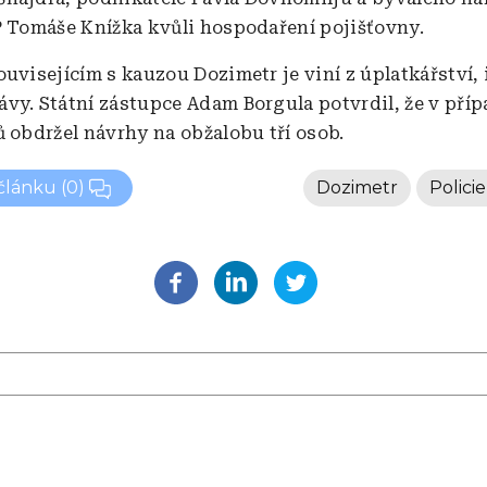
P Tomáše Knížka kvůli hospodaření pojišťovny.
ouvisejícím s kauzou Dozimetr je viní z úplatkářství,
vy. Státní zástupce Adam Borgula potvrdil, že v pří
ů obdržel návrhy na obžalobu tří osob.
 článku
(0)
Dozimetr
Polici