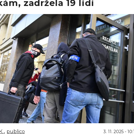
ám, zadržela 19 lidí
K
publico
3. 11. 2025 - 10: