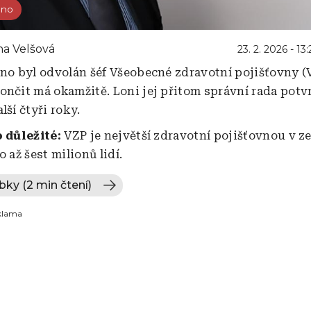
áno
na Velšová
23. 2. 2026 - 13:
áno byl odvolán šéf Všeobecné zdravotní pojišťovny 
ončit má okamžitě. Loni jej přitom správní rada potvr
lší čtyři roky.
o důležité:
VZP je největší zdravotní pojišťovnou v ze
o až šest milionů lidí.
bky (2 min čtení)
klama