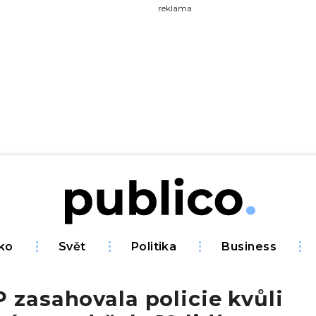
yhledávejte na Publiku
reklama
ko
Svět
Politika
Business
 zasahovala policie kvůli