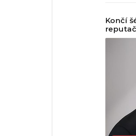
Končí š
reputač