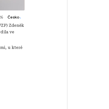
Česko
26
(VZP) Zdeněk
dila ve
mi, u které