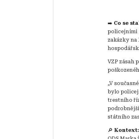
➡️
Co se sta
policejními
zakázky na 
hospodářsk
VZP zásah p
poškozeného
„V současné
bylo police
trestního ř
podrobnější
státního zas
🔎
Kontext
ODS Marka Š