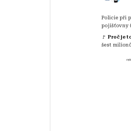
Policie při
pojišťovny (
🚩
Proč je t
šest milion
re