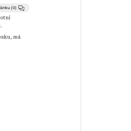
článku
(0)
votní
.
esku, má