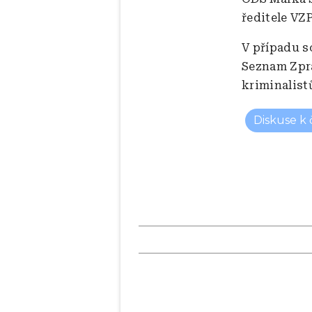
ředitele VZ
V případu s
Seznam Zprá
kriminalist
Diskuse k