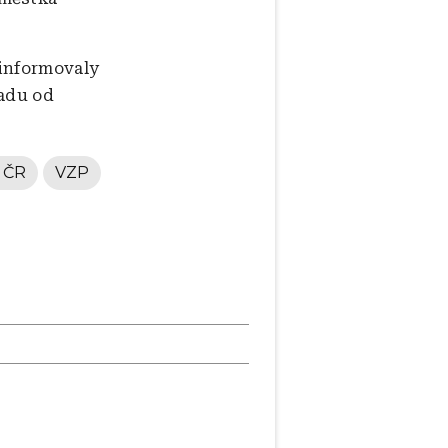
 informovaly
padu od
e ČR
VZP