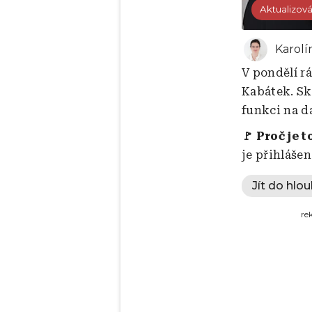
Aktualizov
Karolí
V pondělí r
Kabátek. Sk
funkci na da
🚩 Proč je t
je přihlášen
Jít do hlou
re