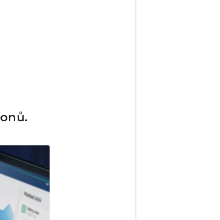
ionů.