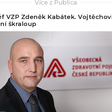
Více z Publica
éf VZP Zdeněk Kabátek. Vojtěchovi
ní škraloup