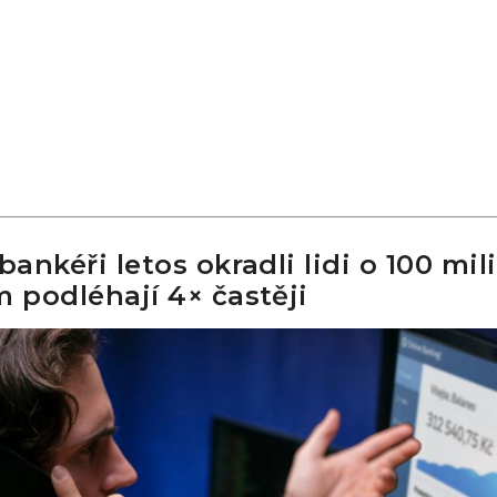
bankéři letos okradli lidi o 100 mil
m podléhají 4× častěji