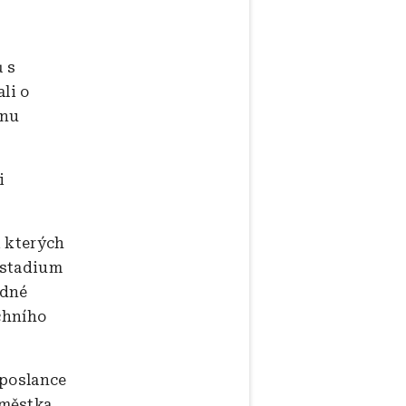
ů s
li o
anu
i
i kterých
 stadium
ádné
chního
 poslance
áměstka