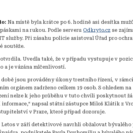
lo:
Na místě byla krátce po 6. hodině asi desítka muž
 páskami na rukou. Podle serveru
Odkryto.cz
se zajíma
IT služby. Při zásahu policie asistoval Úřad pro ochr
é soutěže.
otvrdila. Uvedla také, že v případu vystupuje v pozic
 a je vázána mlčenlivostí.
 době jsou prováděny úkony trestního řízení, v rámc
jním orgánem zadrženo celkem 19 osob. S ohledem na
ízení nelze k jeho průběhu v tuto chvíli poskytnout ž
 informace,“ napsal státní zástupce Miloš Klátik z Vr
tupitelství v Praze, které případ dozoruje.
:
Letos v září detektivové navrhli obžalovat bývalého
najdra, podnikatele Pavla Dovhomilju a bývalého n