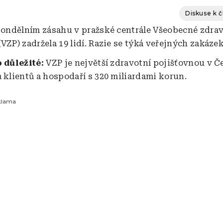
Diskuse k 
 pondělním zásahu v pražské centrále Všeobecné zdra
VZP) zadržela 19 lidí. Razie se týká veřejných zakázek
o důležité:
VZP je největší zdravotní pojišťovnou v Č
ů klientů a hospodaří s 320 miliardami korun.
klama