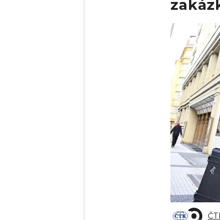
zakázk
Obrázek
ČT