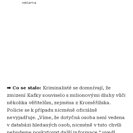
reklama
➡️ Co se stalo:
Kriminalisté se domnívají, že
zmizení Kafky souviselo s milionovými dluhy vůči
několika věřitelům, zejména z Kroměřížska.
Policie se k případu nicméně oficiálně
nevyjadřuje. „Víme, že dotyčná osoba není vedena
v databázi hledaných osob, nicméně v tuto chvíli
nebudeme poskytovat další informace,“ uvedl