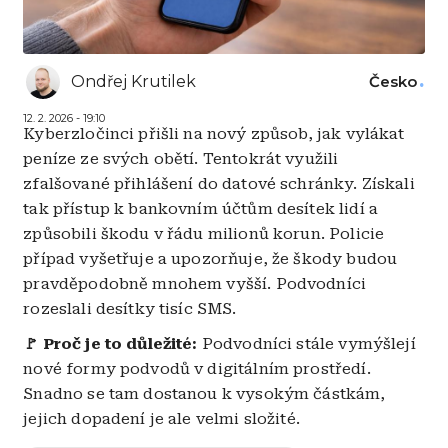
Ondřej Krutilek
Česko
12. 2. 2026 - 19:10
Kyberzločinci přišli na nový způsob, jak vylákat
peníze ze svých obětí. Tentokrát využili
zfalšované přihlášení do datové schránky. Získali
tak přístup k bankovním účtům desítek lidí a
způsobili škodu v řádu milionů korun. Policie
případ vyšetřuje a upozorňuje, že škody budou
pravděpodobně mnohem vyšší. Podvodníci
rozeslali desítky tisíc SMS.
🚩
Proč je to důležité:
Podvodníci stále vymýšlejí
nové formy podvodů v digitálním prostředí.
Snadno se tam dostanou k vysokým částkám,
jejich dopadení je ale velmi složité.