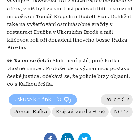
zástupce. Dozoroval totiž hlavní větev metanolové
aféry, v níž byli za smrt asi padesáti lidí odsouzeni
na doživotí Tomáš Křepela a Rudolf Fian. Dohlížel
také na vyšetřování osminásobné vraždy v
restauraci Družba v Uherském Brodě a měl
klíčovou roli při dopadení lihového bosse Radka
Březiny.
👀 Na co se čeká:
Stále není jisté, proč Kafka
vlastně zmizel. Protože jde o významnou postavu
české justice, očekává se, že policie brzy objasní,
co s Kafkou řešila.
Diskuse k článku
(0)
Policie ČR
Roman Kafka
Krajský soud v Brně
NCOZ