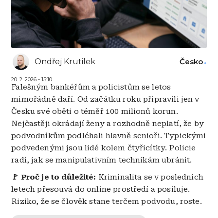
Ondřej Krutilek
Česko
20. 2. 2026 - 15:10
Falešným bankéřům a policistům se letos
mimořádně daří. Od začátku roku připravili jen v
Česku své oběti o téměř 100 milionů korun.
Nejčastěji okrádají ženy a rozhodně neplatí, že by
podvodníkům podléhali hlavně senioři. Typickými
podvedenými jsou lidé kolem čtyřicítky. Policie
radí, jak se manipulativním technikám ubránit.
🚩 Proč je to důležité:
Kriminalita se v posledních
letech přesouvá do online prostředí a posiluje.
Riziko, že se člověk stane terčem podvodu, roste.