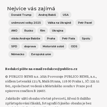
Nejvíce vás zajímá
Donald Trump
Andrej Babiš
USA
sněmovní volby 2025
Válka na Ukrajině
Petr Pavel
ANO
Rusko
film
Ukrajina
vláda Andreje Babiše
Praha
Petr Fiala
Spolu
SPD
doprava
Motoristé sobě
ODS
Německo
Evropská unie
Redakci pište na email redakce@publico.cz
© PUBLICO NEWS a.s. 2025 Provozuje PUBLICO NEWS, a.s.,
sídlem Letenská 121/8, Malá Strana, 118 00 Praha 1, IČ: 225 51
841, společnost vedená u Městského soudu v Praze pod
spisovou značkou B 29467.
Jakékoliv užití obsahu včetně převzetí, šíření či dalšího
zpřístupňování článků, fotografií či jiného obsahu je bez