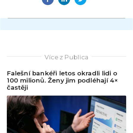
Více z Publica
Falešní bankéři letos okradli lidi o
100 milionů. Ženy jim podléhají 4×
častěji