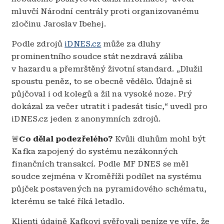
mluvčí Národní centrály proti organizovanému
zločinu Jaroslav Ibehej.
Podle zdrojů
iDNES.cz
může za dluhy
prominentního soudce stát nezdravá záliba
v hazardu a přemrštěný životní standard. „Dlužil
spoustu peněz, to se obecně vědělo. Údajně si
půjčoval i od kolegů a žil na vysoké noze. Prý
dokázal za večer utratit i padesát tisíc,“ uvedl pro
iDNES.cz jeden z anonymních zdrojů.
🚨
Co dělal podezřelého?
Kvůli dluhům mohl být
Kafka zapojený do systému nezákonných
finančních transakcí. Podle MF DNES se měl
soudce zejména v Kroměříži podílet na systému
půjček postavených na pyramidového schématu,
kterému se také říká letadlo.
Klienti údajně Kafkovi svěřovali peníze ve víře, že