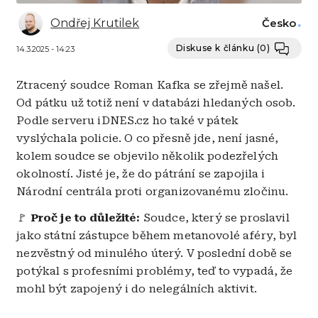
Ondřej Krutilek
Česko
Diskuse k článku
(0)
14.3.2025 - 14:23
Ztracený soudce Roman Kafka se zřejmě našel.
Od pátku už totiž není v databázi hledaných osob.
Podle serveru iDNES.cz ho také v pátek
vyslýchala policie. O co přesně jde, není jasné,
kolem soudce se objevilo několik podezřelých
okolností. Jisté je, že do pátrání se zapojila i
Národní centrála proti organizovanému zločinu.
🚩
Proč je to důležité:
Soudce, který se proslavil
jako státní zástupce během metanovolé aféry, byl
nezvěstný od minulého úterý. V poslední době se
potýkal s profesními problémy, teď to vypadá, že
mohl být zapojený i do nelegálních aktivit.