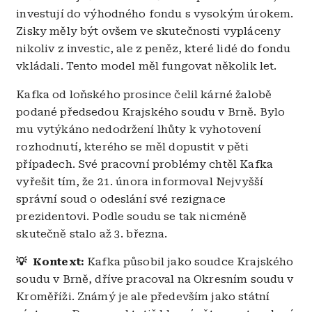
investují do výhodného fondu s vysokým úrokem.
Zisky měly být ovšem ve skutečnosti vypláceny
nikoliv z investic, ale z peněz, které lidé do fondu
vkládali. Tento model měl fungovat několik let.
Kafka od loňského prosince čelil kárné žalobě
podané předsedou Krajského soudu v Brně. Bylo
mu vytýkáno nedodržení lhůty k vyhotovení
rozhodnutí, kterého se měl dopustit v pěti
případech. Své pracovní problémy chtěl Kafka
vyřešit tím, že 21. února informoval Nejvyšší
správní soud o odeslání své rezignace
prezidentovi. Podle soudu se tak nicméně
skutečně stalo až 3. března.
💡 Kontext:
Kafka působil jako soudce Krajského
soudu v Brně, dříve pracoval na Okresním soudu v
Kroměříži. Známý je ale především jako státní