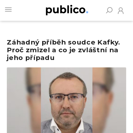
Skip
to
main
content
Záhadný příběh soudce Kafky.
Vyhledávejte na Publiku
Proč zmizel a co je zvláštní na
jeho případu
Obrázek