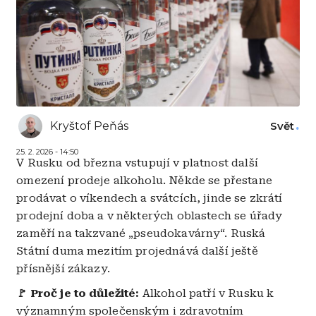
Kryštof Peňás
Svět
25. 2. 2026 - 14:50
V Rusku od března vstupují v platnost další
omezení prodeje alkoholu. Někde se přestane
prodávat o víkendech a svátcích, jinde se zkrátí
prodejní doba a v některých oblastech se úřady
zaměří na takzvané „pseudokavárny“. Ruská
Státní duma mezitím projednává další ještě
přísnější zákazy.
🚩 Proč je to důležité:
Alkohol patří v Rusku k
významným společenským i zdravotním