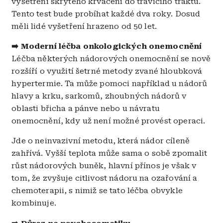
vyšetření skrytého krvácení do trávicího traktu.
Tento test bude probíhat každé dva roky. Dosud
měli lidé vyšetření hrazeno od 50 let.
➡️ Moderní léčba onkologických onemocnění
Léčba některých nádorových onemocnění se nově
rozšíří o využití šetrné metody zvané hloubková
hypertermie. Ta může pomoci například u nádorů
hlavy a krku, sarkomů, zhoubných nádorů v
oblasti břicha a pánve nebo u návratu
onemocnění, kdy už není možné provést operaci.
Jde o neinvazivní metodu, která nádor cíleně
zahřívá. Vyšší teplota může sama o sobě zpomalit
růst nádorových buněk, hlavní přínos je však v
tom, že zvyšuje citlivost nádoru na ozařování a
chemoterapii, s nimiž se tato léčba obvykle
kombinuje.