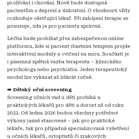
prožívání i chování. Nově bude dostupná
pacientům s depresí a úzkostmi.
O vhodnosti vždy
rozhoduje ošetřující lékař. Při zahájení terapie se
posuzuje, zda je pro pacienta správná.
Léčba bude probíhat přes zabezpečenou online
platformu, kde si pacient vlastním tempem projde
interaktivní moduly a cvičení na míru. Součástí je
i písemná zpětná vazba terapeuta – klinického
psychologa nebo psychiatra. Jeden terapeutický
modul lze vykázat až 26krát ročně.
➡️
Dětský oční screening
Screening očních vad u dětí probíhá u
praktických lékařů pro děti a dorost už od roku
2022. Od ledna 2026 budou všechny potřebné
výkony jasně stanovené – jak pro praktické
lékaře, tak pro případná specializovaná vyšetření
u očních lékařů, ortoptistů či zrakových