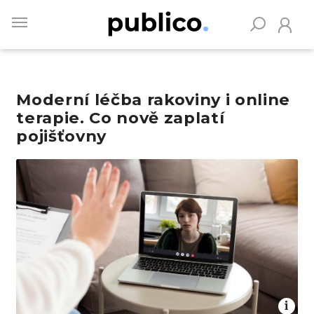
Skip
to
main
content
Moderní léčba rakoviny i online
Vyhledávejte na Publiku
terapie. Co nově zaplatí
pojišťovny
Obrázek