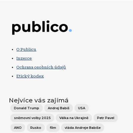
Obrázek
O Publicu
Inzerce
Ochrana osobních údajů
Etický kodex
Nejvíce vás zajímá
Donald Trump
Andrej Babiš
USA
sněmovní volby 2025
Válka na Ukrajině
Petr Pavel
ANO
Rusko
film
vláda Andreje Babiše