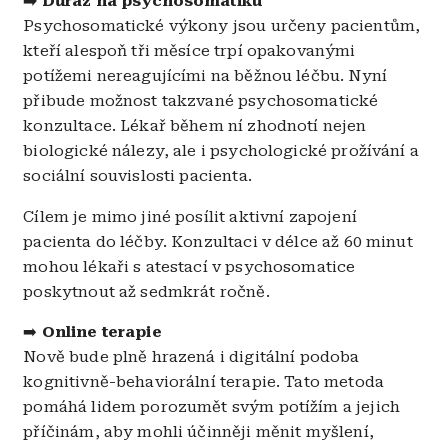
➡️ Důraz na psychosomatiku
Psychosomatické výkony jsou určeny pacientům,
kteří alespoň tři měsíce trpí opakovanými
potížemi nereagujícími na běžnou léčbu. Nyní
přibude možnost takzvané psychosomatické
konzultace. Lékař během ní zhodnotí nejen
biologické nálezy, ale i psychologické prožívání a
sociální souvislosti pacienta.
Cílem je mimo jiné posílit aktivní zapojení
pacienta do léčby. Konzultaci v délce až 60 minut
mohou lékaři s atestací v psychosomatice
poskytnout až sedmkrát ročně.
➡️
Online terapie
Nově bude plně hrazená i digitální
podoba
kognitivně-behaviorální terapie. Tato metoda
pomáhá lidem porozumět svým potížím a jejich
příčinám, aby mohli účinněji měnit myšlení,