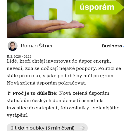
Roman Šitner
Business
11. 2. 2026 - 05:25
Lidé, kteří chtějí investovat do úspor energií,
nevědí, zda se dočkají nějaké podpory. Politici se
stále přou o to, v jaké podobě by měl program
Nová zelená úsporám pokračovat.
🚩 Proč je to důležité:
Nová zelená úsporám
statisícům českých domácností usnadnila
investice do zateplení, fotovoltaiky i zelenějšího
vytápění.
Jít do hloubky (5 min čtení)