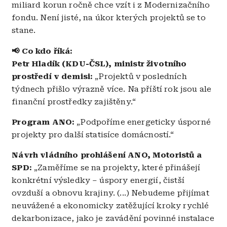
miliard korun ročně chce vzít i z Modernizačního
fondu. Není jisté, na úkor kterých projektů se to
stane.
📢 Co kdo říká:
Petr Hladík (KDU-ČSL), ministr životního
prostředí v demisi:
„Projektů v posledních
týdnech přišlo výrazně více. Na příští rok jsou ale
finanční prostředky zajištěny.“
Program ANO:
„Podpoříme energeticky úsporné
projekty pro další statisíce domácností.“
Návrh vládního prohlášení ANO, Motoristů a
SPD:
„Zaměříme se na projekty, které přinášejí
konkrétní výsledky – úspory energií, čistší
ovzduší a obnovu krajiny. (...) Nebudeme přijímat
neuvážené a ekonomicky zatěžující kroky rychlé
dekarbonizace, jako je zavádění povinné instalace