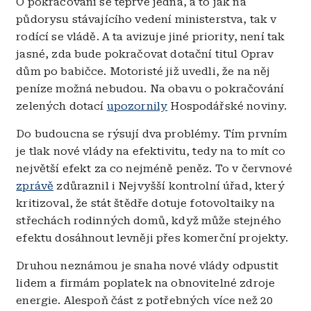
O pokračování se teprve jedná, a to jak na
půdorysu stávajícího vedení ministerstva, tak v
rodící se vládě. A ta avizuje jiné priority, není tak
jasné, zda bude pokračovat dotační titul Oprav
dům po babičce. Motoristé již uvedli, že na něj
peníze možná nebudou. Na obavu o pokračování
zelených dotací
upozornily
Hospodářské noviny.
Do budoucna se rýsují dva problémy. Tím prvním
je tlak nové vlády na efektivitu, tedy na to mít co
největší efekt za co nejméně peněz. To v červnové
zprávě
zdůraznil i Nejvyšší kontrolní úřad, který
kritizoval, že stát štědře dotuje fotovoltaiky na
střechách rodinných domů, když může stejného
efektu dosáhnout levněji přes komerční projekty.
Druhou neznámou je snaha nové vlády odpustit
lidem a firmám poplatek na obnovitelné zdroje
energie. Alespoň část z potřebných více než 20