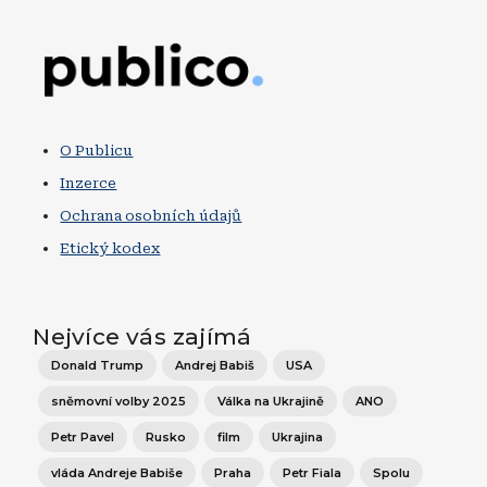
Obrázek
O Publicu
Inzerce
Ochrana osobních údajů
Etický kodex
Nejvíce vás zajímá
Donald Trump
Andrej Babiš
USA
sněmovní volby 2025
Válka na Ukrajině
ANO
Petr Pavel
Rusko
film
Ukrajina
vláda Andreje Babiše
Praha
Petr Fiala
Spolu