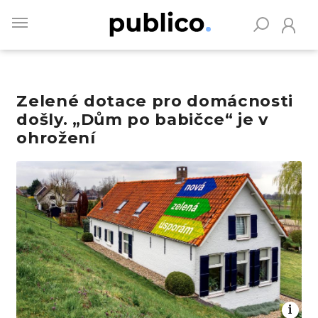
Skip
to
main
content
Zelené dotace pro domácnosti
Vyhledávejte na Publiku
došly. „Dům po babičce“ je v
ohrožení
Obrázek