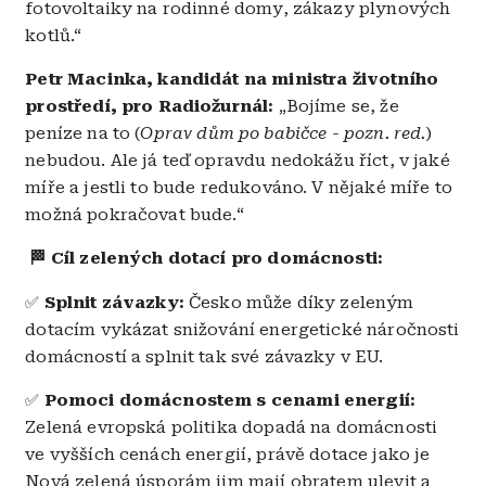
fotovoltaiky na rodinné domy, zákazy plynových
kotlů.“
Petr Macinka, kandidát na ministra životního
prostředí, pro Radiožurnál:
„Bojíme se, že
peníze na to (
Oprav dům po babičce - pozn. red.
)
nebudou. Ale já teď opravdu nedokážu říct, v jaké
míře a jestli to bude redukováno. V nějaké míře to
možná pokračovat bude.“
🏁 Cíl zelených dotací pro domácnosti:
✅
Splnit závazky:
Česko může díky zeleným
dotacím vykázat snižování energetické náročnosti
domácností a splnit tak své závazky v EU.
✅
Pomoci domácnostem s cenami energií:
Zelená evropská politika dopadá na domácnosti
ve vyšších cenách energií, právě dotace jako je
Nová zelená úsporám jim mají obratem ulevit a