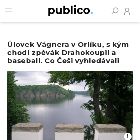
Skip
to
main
content
Úlovek Vágnera v Orlíku, s kým
Vyhledávejte na Publiku
chodí zpěvák Drahokoupil a
baseball. Co Češi vyhledávali
Obrázek