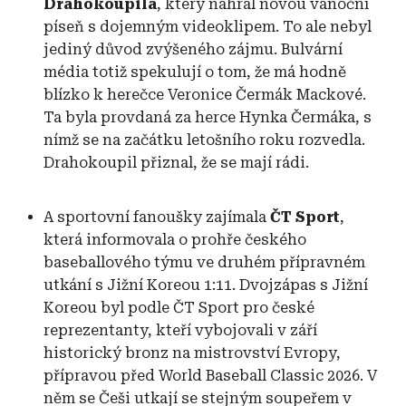
Drahokoupila
, který nahrál novou vánoční
píseň s dojemným videoklipem. To ale nebyl
jediný důvod zvýšeného zájmu. Bulvární
média totiž spekulují o tom, že má hodně
blízko k herečce Veronice Čermák Mackové.
Ta byla provdaná za herce Hynka Čermáka, s
nímž se na začátku letošního roku rozvedla.
Drahokoupil přiznal, že se mají rádi.
A sportovní fanoušky zajímala
ČT Sport
,
která informovala o prohře českého
baseballového týmu ve druhém přípravném
utkání s Jižní Koreou 1:11. Dvojzápas s Jižní
Koreou byl podle ČT Sport pro české
reprezentanty, kteří vybojovali v září
historický bronz na mistrovství Evropy,
přípravou před World Baseball Classic 2026. V
něm se Češi utkají se stejným soupeřem v