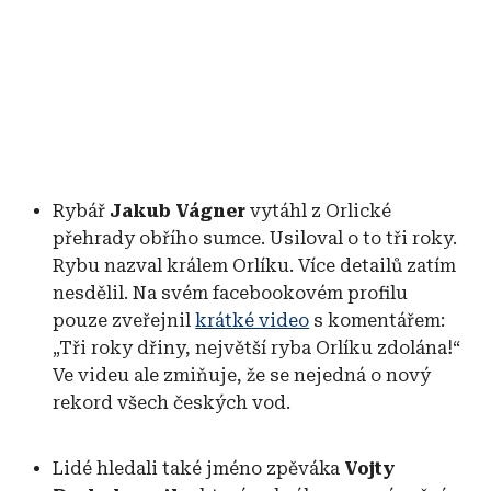
Rybář
Jakub Vágner
vytáhl z Orlické
přehrady obřího sumce. Usiloval o to tři roky.
Rybu nazval králem Orlíku. Více detailů zatím
nesdělil. Na svém facebookovém profilu
pouze zveřejnil
krátké video
s komentářem:
„Tři roky dřiny, největší ryba Orlíku zdolána!“
Ve videu ale zmiňuje, že se nejedná o nový
rekord všech českých vod.
Lidé hledali také jméno zpěváka
Vojty