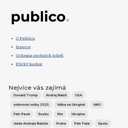
Obrázek
O Publicu
Inzerce
Ochrana osobních údajů
Etický kodex
Nejvíce vás zajímá
Donald Trump
Andrej Babiš
USA
sněmovní volby 2025
Válka na Ukrajině
ANO
Petr Pavel
Rusko
film
Ukrajina
vláda Andreje Babiše
Praha
Petr Fiala
Spolu