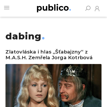
Skip
to
main
content
dabing
Vyhledávejte na Publiku
Zlatovláska i hlas „Šťabajzny“ z
M.A.S.H. Zemřela Jorga Kotrbová