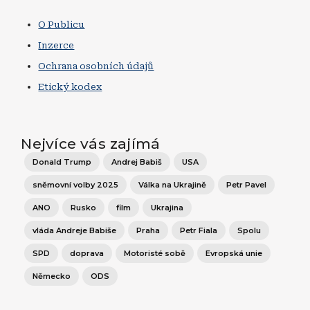
O Publicu
Inzerce
Ochrana osobních údajů
Etický kodex
Nejvíce vás zajímá
Donald Trump
Andrej Babiš
USA
sněmovní volby 2025
Válka na Ukrajině
Petr Pavel
ANO
Rusko
film
Ukrajina
vláda Andreje Babiše
Praha
Petr Fiala
Spolu
SPD
doprava
Motoristé sobě
Evropská unie
Německo
ODS