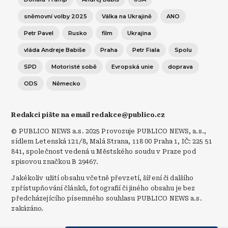
sněmovní volby 2025
Válka na Ukrajině
ANO
Petr Pavel
Rusko
film
Ukrajina
vláda Andreje Babiše
Praha
Petr Fiala
Spolu
SPD
Motoristé sobě
Evropská unie
doprava
ODS
Německo
Redakci pište na email redakce@publico.cz
© PUBLICO NEWS a.s. 2025 Provozuje PUBLICO NEWS, a.s.,
sídlem Letenská 121/8, Malá Strana, 118 00 Praha 1, IČ: 225 51
841, společnost vedená u Městského soudu v Praze pod
spisovou značkou B 29467.
Jakékoliv užití obsahu včetně převzetí, šíření či dalšího
zpřístupňování článků, fotografií či jiného obsahu je bez
předcházejícího písemného souhlasu PUBLICO NEWS a.s.
zakázáno.