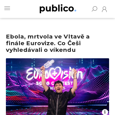
Skip
to
main
content
Ebola, mrtvola ve Vltavě a
Vyhledávejte na Publiku
finále Eurovize. Co Češi
vyhledávali o víkendu
Obrázek