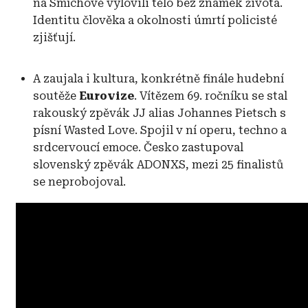
na Smíchově vylovili tělo bez známek života.
Identitu člověka a okolnosti úmrtí policisté
zjišťují.
A zaujala i kultura, konkrétně finále hudební
soutěže
Eurovize
. Vítězem 69. ročníku se stal
rakouský zpěvák JJ alias Johannes Pietsch s
písní Wasted Love. Spojil v ní operu, techno a
srdcervoucí emoce. Česko zastupoval
slovenský zpěvák ADONXS, mezi 25 finalistů
se neprobojoval.