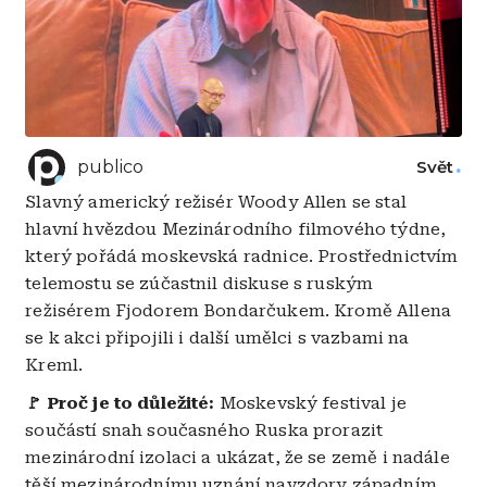
publico
Svět
Slavný americký režisér Woody Allen se stal
hlavní hvězdou Mezinárodního filmového týdne,
který pořádá moskevská radnice. Prostřednictvím
telemostu se zúčastnil diskuse s ruským
režisérem Fjodorem Bondarčukem. Kromě Allena
se k akci připojili i další umělci s vazbami na
Kreml.
🚩 Proč je to důležité:
Moskevský festival je
součástí snah současného Ruska prorazit
mezinárodní izolaci a ukázat, že se země i nadále
těší mezinárodnímu uznání navzdory západním