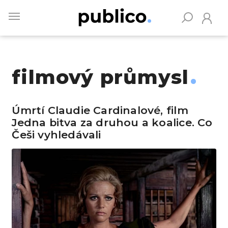
Skip
to
main
content
filmový průmysl
Vyhledávejte na Publiku
Úmrtí Claudie Cardinalové, film
Jedna bitva za druhou a koalice. Co
Češi vyhledávali