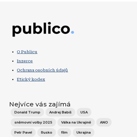
Obrázek
O Publicu
Inzerce
Ochrana osobních údajů
Etický kodex
Nejvíce vás zajímá
Donald Trump
Andrej Babiš
USA
sněmovní volby 2025
Válka na Ukrajině
ANO
Petr Pavel
Rusko
film
Ukrajina