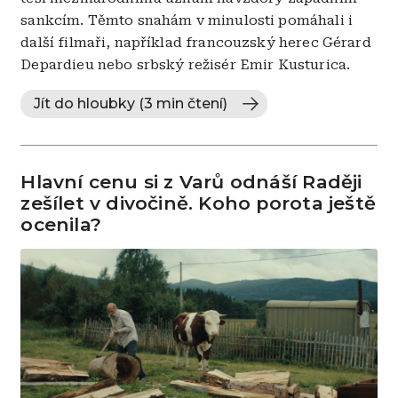
sankcím. Těmto snahám v minulosti pomáhali i
další filmaři, například francouzský herec Gérard
Depardieu nebo srbský režisér Emir Kusturica.
Jít do hloubky (3 min čtení)
Hlavní cenu si z Varů odnáší Raději
zešílet v divočině. Koho porota ještě
ocenila?