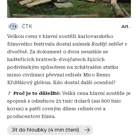
ČTK
Art
Velkou cenu v hlavní soutěži karlovarského
filmového festivalu dostal snímek
Raději zešílet v
divočině
. Za dokument o dvou neustále se
hašteřících bratrech-dvojčatech žijících
podivínským způsobem na zchátralém statku
mimo civilizaci převzal režisér Miro Remo
Křišťálový glóbus. Kdo dostal další ocenění?
🚩
Proč je to důležité:
Velká cena hlavní soutěže je
spojená s odměnou 25 tisíc dolarů (asi 600 tisíc
korun) a patří rovným dílem režisérovi a
producentovi filmu.
Jít do hloubky (4 min čtení)