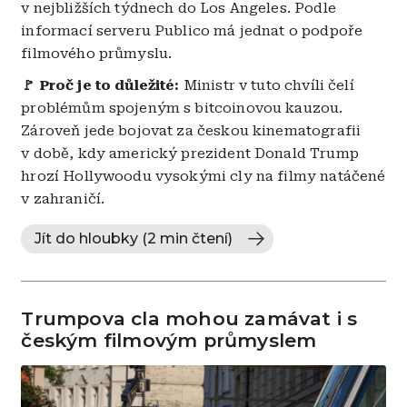
v nejbližších týdnech do Los Angeles. Podle
informací serveru Publico má jednat o podpoře
filmového průmyslu.
🚩 Proč je to důležité:
Ministr v tuto chvíli čelí
problémům spojeným s bitcoinovou kauzou.
Zároveň jede bojovat za českou kinematografii
v době, kdy americký prezident Donald Trump
hrozí Hollywoodu vysokými cly na filmy natáčené
v zahraničí.
Jít do hloubky (2 min čtení)
Trumpova cla mohou zamávat i s
českým filmovým průmyslem