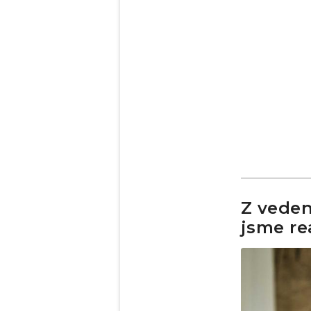
Z veden
jsme re