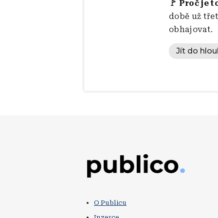
🚩 Proč je t
době už tře
obhajovat.
Jít do hlou
Obrázek
O Publicu
Inzerce