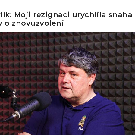
lík: Moji rezignaci urychlila snaha
y o znovuzvolení