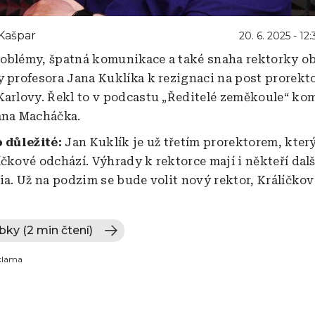
Kašpar
20. 6. 2025 - 12:
oblémy, špatná komunikace a také snaha rektorky o
y profesora Jana Kuklíka k rezignaci na post prorekt
Karlovy. Řekl to v podcastu „Ředitelé zeměkoule“ ko
ana Macháčka.
o důležité:
Jan Kuklík je už třetím prorektorem, kter
íčkové odchází. Výhrady k rektorce mají i někteří dalš
gia. Už na podzim se bude volit nový rektor, Králíčko
bky (2 min čtení)
klama