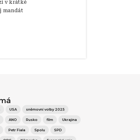
í v krátké
ůj mandát
ímá
š
USA
sněmovní volby 2025
ANO
Rusko
film
Ukrajina
Petr Fiala
Spolu
SPD