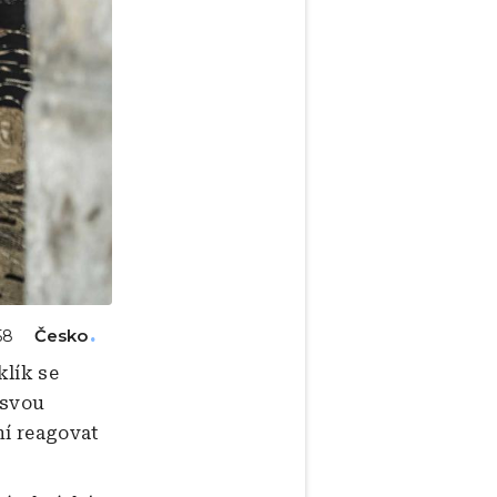
Česko
58
klík se
 svou
ní reagovat