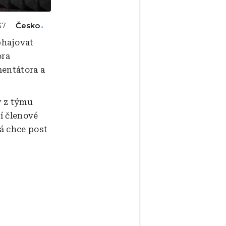
Česko
37
bhajovat
ora
mentátora a
ý z týmu
í členové
vá chce post