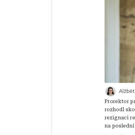
Alžbět
Prorektor p
rozhodl sko
rezignaci r
na poslední 