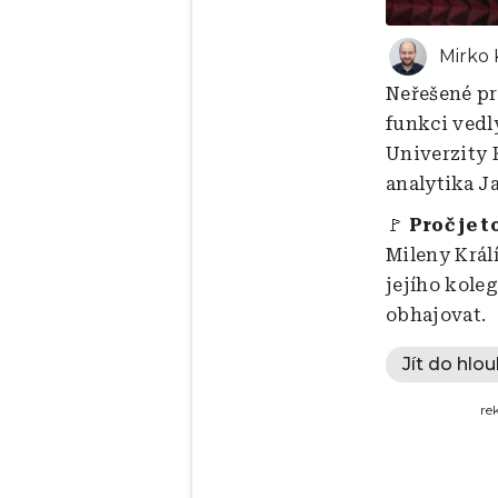
Mirko 
Neřešené pr
funkci vedl
Univerzity 
analytika J
🚩
Proč je t
Mileny Král
jejího kole
obhajovat.
Jít do hlou
re