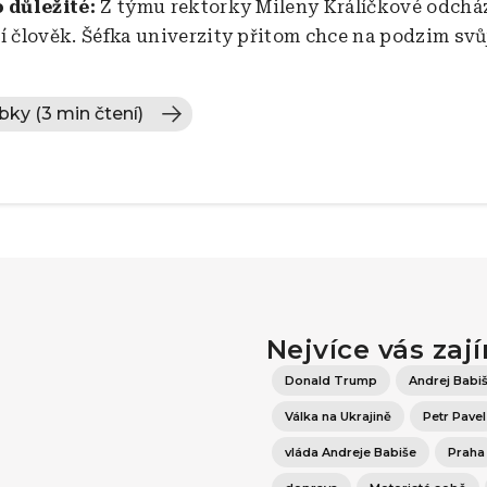
o důležité:
Z týmu rektorky Mileny Králíčkové odcház
tí člověk. Šéfka univerzity přitom chce na podzim sv
bky (3 min čtení)
Nejvíce vás zaj
Donald Trump
Andrej Babi
Válka na Ukrajině
Petr Pavel
vláda Andreje Babiše
Praha