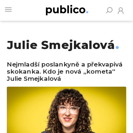
Skip
to
main
content
Julie Smejkalová
Vyhledávejte na Publiku
Nejmladší poslankyně a překvapivá
skokanka. Kdo je nová „kometa“
Julie Smejkalová