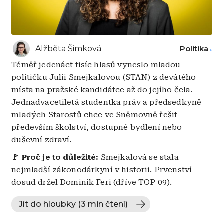
Alžběta Šimková
Politika
Téměř jedenáct tisíc hlasů vyneslo mladou
političku Julii Smejkalovou (STAN) z devátého
místa na pražské kandidátce až do jejího čela.
Jednadvacetiletá studentka práv a předsedkyně
mladých Starostů chce ve Sněmovně řešit
především školství, dostupné bydlení nebo
duševní zdraví.
🚩 Proč je to důležité:
Smejkalová se stala
nejmladší zákonodárkyní v historii. Prvenství
dosud držel Dominik Feri (dříve TOP 09).
Jít do hloubky (3 min čtení)