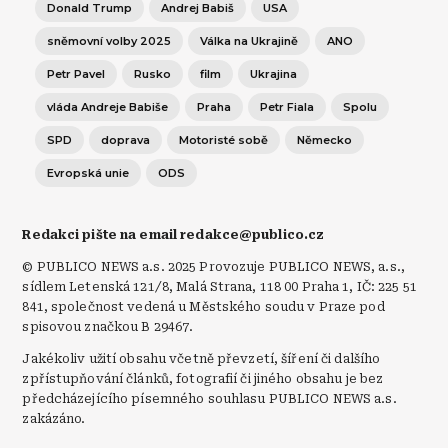
Donald Trump
Andrej Babiš
USA
sněmovní volby 2025
Válka na Ukrajině
ANO
Petr Pavel
Rusko
film
Ukrajina
vláda Andreje Babiše
Praha
Petr Fiala
Spolu
SPD
doprava
Motoristé sobě
Německo
Evropská unie
ODS
Redakci pište na email redakce@publico.cz
© PUBLICO NEWS a.s. 2025 Provozuje PUBLICO NEWS, a.s.,
sídlem Letenská 121/8, Malá Strana, 118 00 Praha 1, IČ: 225 51
841, společnost vedená u Městského soudu v Praze pod
spisovou značkou B 29467.
Jakékoliv užití obsahu včetně převzetí, šíření či dalšího
zpřístupňování článků, fotografií či jiného obsahu je bez
předcházejícího písemného souhlasu PUBLICO NEWS a.s.
zakázáno.