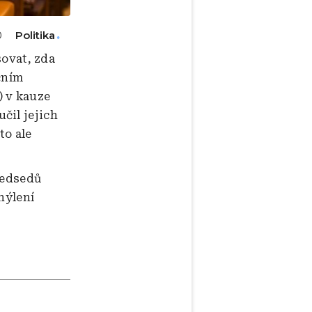
Politika
0
ovat, zda
čním
 v kauze
čil jejich
to ale
ředsedů
hýlení