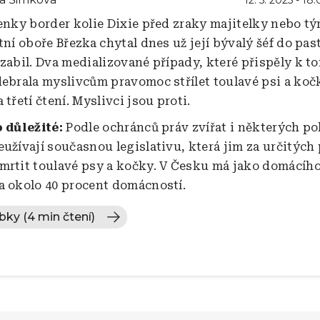
fenky border kolie Dixie před zraky majitelky nebo tý
tní oboře Březka chytal dnes už její bývalý šéf do past
 zabil. Dva medializované případy, které přispěly k t
debrala myslivcům pravomoc střílet toulavé psi a koč
 třetí čtení. Myslivci jsou proti.
o důležité:
Podle ochránců práv zvířat i některých po
eužívají současnou legislativu, která jim za určitýc
mrtit toulavé psy a kočky. V Česku má jako domácíh
a okolo 40 procent domácností.
ubky (4 min čtení)