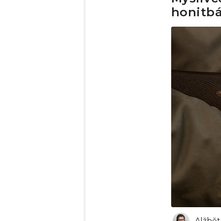
honitbá
Alžbět