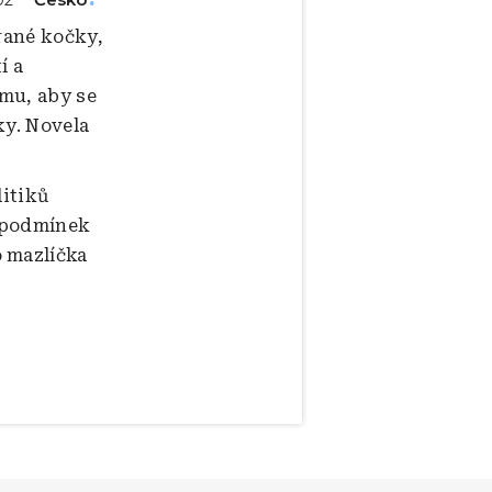
rané kočky,
í a
omu, aby se
ky. Novela
litiků
h podmínek
o mazlíčka