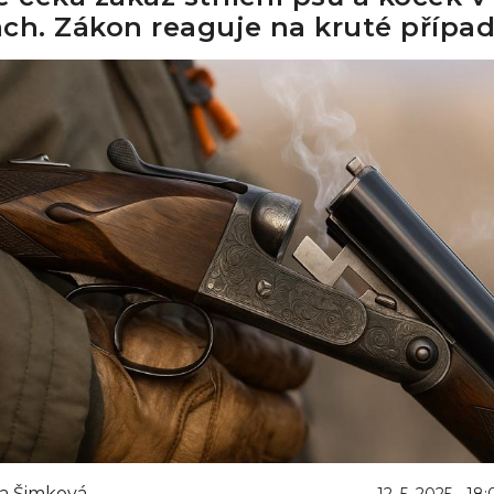
ch. Zákon reaguje na kruté přípa
a Šimková
12. 5. 2025 - 18: