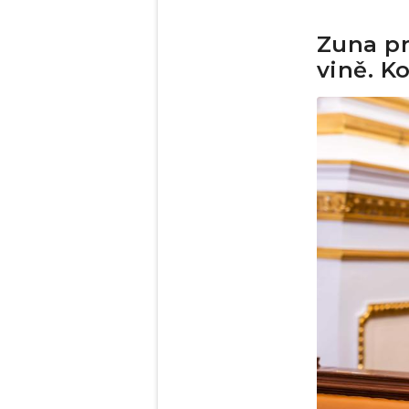
Zuna pr
vině. Ko