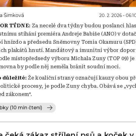
a Šimková
20. 2. 2026 - 06:1
VOR TÝDNE:
Za necelé dva týdny budou poslanci hlas
estnímu stíhání premiéra Andreje Babiše (ANO) v dota
pí hnízdo a předsedu Sněmovny Tomia Okamuru (SPD)
ch plakátů hnutí. Mandátový a imunitní výbor doporu
odle místopředsedy výboru Michala Zuny (TOP 09) je 
movna by podle něj neměla bránit soudní moci.
o důležité:
Že koaliční strany označují kauzy obou p
politické procesy, je podle Zuny chyba. Obává se „vyc
ed zákonem“.
bky (10 min čtení)
e čeká zákaz střílení psů a koček v