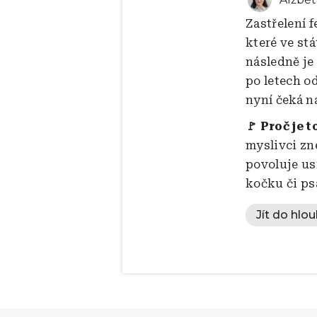
Zastřelení 
které ve stá
následně je
po letech o
nyní čeká na
🚩 Proč je t
myslivci zn
povoluje us
kočku či ps
Jít do hlo