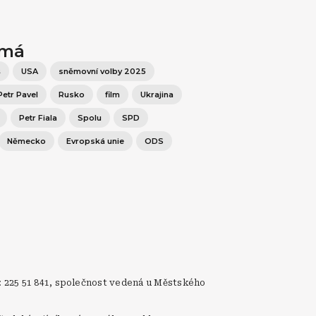
ímá
š
USA
sněmovní volby 2025
Petr Pavel
Rusko
film
Ukrajina
Petr Fiala
Spolu
SPD
Německo
Evropská unie
ODS
: 225 51 841, společnost vedená u Městského