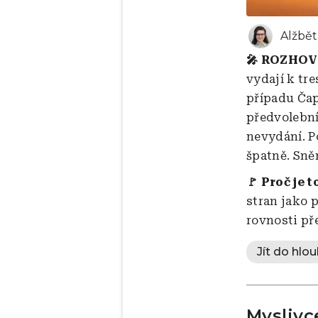
Alžbět
🎤 ROZHO
vydají k tr
případu Ča
předvolební
nevydání. P
špatně. Sně
🚩 Proč je t
stran jako 
rovnosti př
Jít do hlou
Myslivc