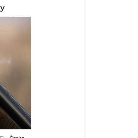
dy
Česko
02