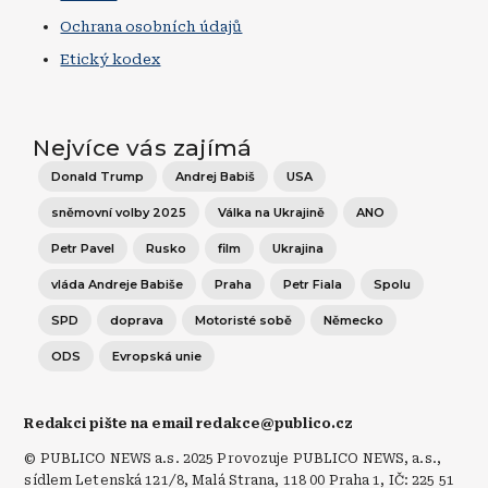
Ochrana osobních údajů
Etický kodex
Nejvíce vás zajímá
Donald Trump
Andrej Babiš
USA
sněmovní volby 2025
Válka na Ukrajině
ANO
Petr Pavel
Rusko
film
Ukrajina
vláda Andreje Babiše
Praha
Petr Fiala
Spolu
SPD
doprava
Motoristé sobě
Německo
ODS
Evropská unie
Redakci pište na email redakce@publico.cz
© PUBLICO NEWS a.s. 2025 Provozuje PUBLICO NEWS, a.s.,
sídlem Letenská 121/8, Malá Strana, 118 00 Praha 1, IČ: 225 51