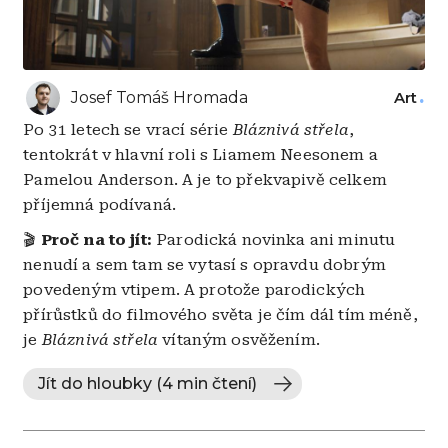
Josef Tomáš Hromada
Art
Po 31 letech se vrací série
Bláznivá střela
,
tentokrát v hlavní roli s Liamem Neesonem a
Pamelou Anderson. A je to překvapivě celkem
příjemná podívaná.
🎬
Proč na to jít:
Parodická novinka ani minutu
nenudí a sem tam se vytasí s opravdu dobrým
povedeným vtipem. A protože parodických
přírůstků do filmového světa je čím dál tím méně,
je
Bláznivá střela
vítaným osvěžením.
Jít do hloubky (4 min čtení)