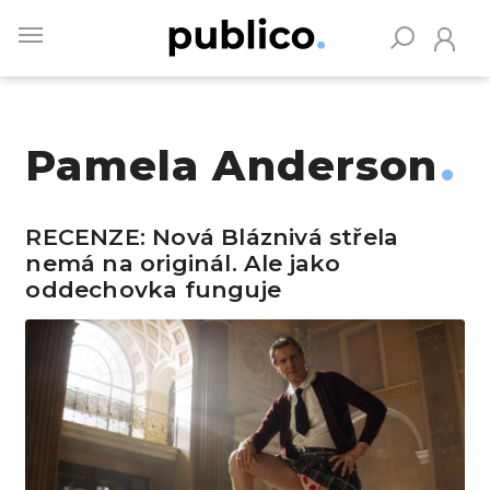
Skip
to
main
content
Pamela Anderson
Vyhledávejte na Publiku
RECENZE: Nová Bláznivá střela
nemá na originál. Ale jako
oddechovka funguje