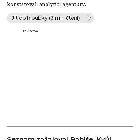
konstatovali analytici agentury.
Jít do hloubky (3 min čtení)
reklama
Seznam zažaloval Babiše. Kvůli