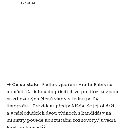
reklama
➡️ Co se stalo:
Podle vyjádření Hradu Babiš na
jednání 12. listopadu přislíbil, že předloží seznam
navrhovaných členů vlády v týdnu po 24.
listopadu. „Prezident předpokládá, že jej obdrží
a v následujících dvou týdnech s kandidáty na
ministry povede konzultační rozhovory,“ uvedla
Pavlova kancelář.