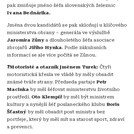
pak zmiňuje jméno šéfa slovenských železnic
Ivana Bednárika.
Jména dvou kandidátů se pak skloňují u klíčového
ministerstva obrany – generála ve výslužbě
Jaromíra Zůny
a dlouholetého šéfa asociace
zbrojařů
Jiřího Hynka
. Podle zákulisních
informací se ale více počítá se Zůnou.
❓Motoristé a otazník jménem Turek:
Čtyři
motoristická křesla ve vládě by měly obsadit
známé tváře strany. Předseda partaje
Petr
Macinka
by měl šéfovat ministerstvu životního
prostředí.
Oto Klempíř
by měl být ministrem
kultury a nynější šéf poslaneckého klubu
Boris
Šťastný
by měl obsadit post ministra bez
portfeje, který by měl mít na starost sport, zdraví
a prevenci.