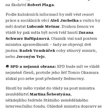
na školství
Robert Plaga
.
Podle kuloárních informací by měl vést resort
práce a sociálních věcí
Aleš Juchelka
a vnitro by
měl dostat
Lubomír Metnar
. Druhou ženou ve
vládě by pak měla být nová tvář hnutí
Zuzana
Schwarz Bařtipánová
. Otazník visí nad postem
ministra spravedlnosti – tady se objevují dvě
jména:
Radek Vondráček
coby stínový ministr,
nebo
Jeroným Tejc
.
🪖 SPD a nejasná obrana:
SPD bude mít ve vládě
nejméně členů, protože jeho šéf Tomio Okamura
získal pro sebe post předsedy Sněmovny.
Hnutí by mělo vyslat do vlády na post ministra
zemědělství
Martina Šebestyána
,
někdejšího ředitele Státního zemědělského
intervenčního fondu. Ohledně ministra dopravy se