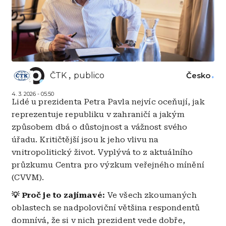
ČTK
publico
Česko
4. 3. 2026 - 05:50
Lidé u prezidenta Petra Pavla nejvíc oceňují, jak
reprezentuje republiku v zahraničí a jakým
způsobem dbá o důstojnost a vážnost svého
úřadu. Kritičtější jsou k jeho vlivu na
vnitropolitický život. Vyplývá to z aktuálního
průzkumu Centra pro výzkum veřejného mínění
(CVVM).
💡 Proč je to zajímavé:
Ve všech zkoumaných
oblastech se nadpoloviční většina respondentů
domnívá, že si v nich prezident vede dobře,