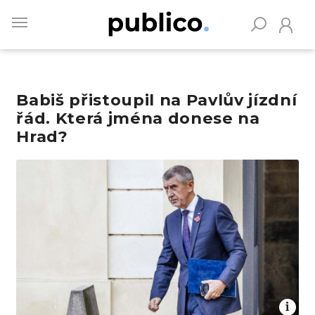
Skip
to
main
content
Babiš přistoupil na Pavlův jízdní
Vyhledávejte na Publiku
řád. Která jména donese na
Hrad?
Obrázek