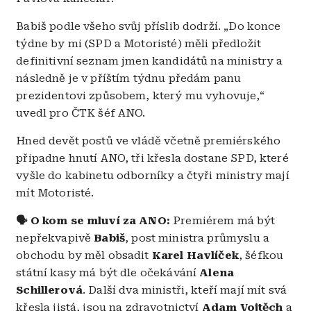
Babiš podle všeho svůj příslib dodrží. „Do konce
týdne by mi (SPD a Motoristé) měli předložit
definitivní seznam jmen kandidátů na ministry a
následně je v příštím týdnu předám panu
prezidentovi způsobem, který mu vyhovuje,“
uvedl pro ČTK šéf ANO.
Hned devět postů ve vládě včetně premiérského
připadne hnutí ANO, tři křesla dostane SPD, které
vyšle do kabinetu odborníky a čtyři ministry mají
mít Motoristé.
🗣️ O kom se mluví za ANO:
Premiérem má být
nepřekvapivě
Babiš
, post ministra průmyslu a
obchodu by měl obsadit
Karel Havlíček
, šéfkou
státní kasy má být dle očekávání
Alena
Schillerová
. Další dva ministři, kteří mají mít svá
křesla jistá, jsou na zdravotnictví
Adam Vojtěch
a