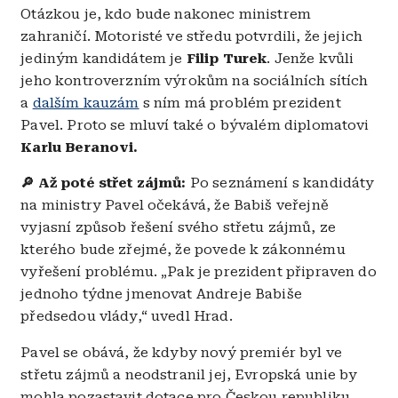
Otázkou je, kdo bude nakonec ministrem
zahraničí. Motoristé ve středu potvrdili, že jejich
jediným kandidátem je
Filip Turek
. Jenže kvůli
jeho kontroverzním výrokům na sociálních sítích
a
dalším kauzám
s ním má problém prezident
Pavel. Proto se mluví také o bývalém diplomatovi
Karlu Beranovi.
🔎 Až poté střet zájmů:
Po seznámení s kandidáty
na ministry Pavel očekává, že Babiš veřejně
vyjasní způsob řešení svého střetu zájmů, ze
kterého bude zřejmé, že povede k zákonnému
vyřešení problému. „Pak je prezident připraven do
jednoho týdne jmenovat Andreje Babiše
předsedou vlády,“ uvedl Hrad.
Pavel se obává, že kdyby nový premiér byl ve
střetu zájmů a neodstranil jej, Evropská unie by
mohla pozastavit dotace pro Českou republiku,