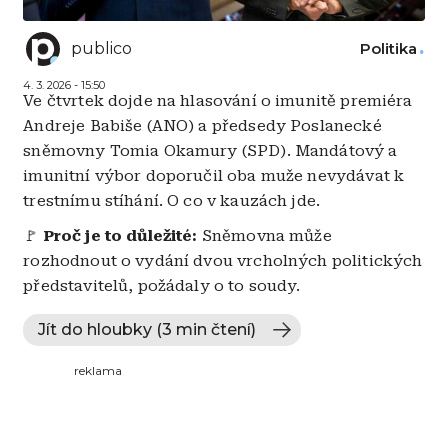
publico
Politika
4. 3. 2026 - 15:50
Ve čtvrtek dojde na hlasování o imunitě premiéra
Andreje Babiše (ANO) a předsedy Poslanecké
sněmovny Tomia Okamury (SPD). Mandátový a
imunitní výbor doporučil oba muže nevydávat k
trestnímu stíhání. O co v kauzách jde.
🚩
Proč je to důležité:
Sněmovna může
rozhodnout o vydání dvou vrcholných politických
představitelů, požádaly o to soudy.
Jít do hloubky (3 min čtení)
reklama