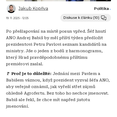
Jakub Kopřiva
Politika
Diskuse k článku
(10)
19. 11. 2025 - 12:05
Po přešlapování na místě posun vpřed. Šéf hnutí
ANO Andrej Babiš by měl příští týden předložit
prezidentovi Petru Pavlovi seznam kandidátů na
ministry. Jde o jeden z bodů z harmonogramu,
který Hrad pravděpodobnému příštímu
premiérovi zaslal.
🚩 Proč je to důležité:
Jednání mezi Pavlem a
Babišem váznou, když prezident vyzval šéfa ANO,
aby veřejně oznámil, jak vyřeší střet zájmů
ohledně Agrofertu. Bez toho ho nechce jmenovat.
Babiš ale řekl, že chce mít napřed jistotu
jmenování.