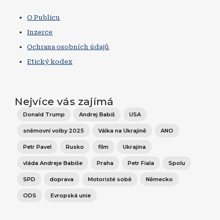
O Publicu
Inzerce
Ochrana osobních údajů
Etický kodex
Nejvíce vás zajímá
Donald Trump
Andrej Babiš
USA
sněmovní volby 2025
Válka na Ukrajině
ANO
Petr Pavel
Rusko
film
Ukrajina
vláda Andreje Babiše
Praha
Petr Fiala
Spolu
SPD
doprava
Motoristé sobě
Německo
ODS
Evropská unie