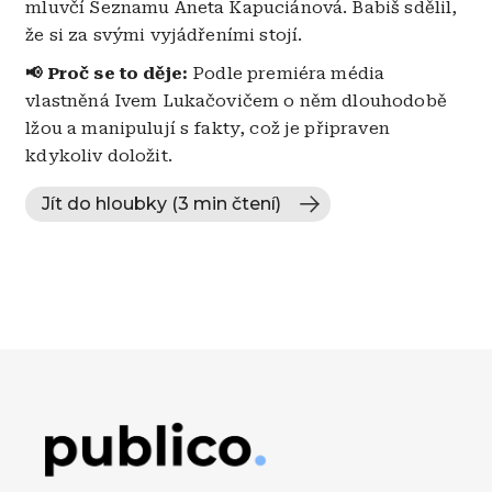
mluvčí Seznamu Aneta Kapuciánová. Babiš sdělil,
že si za svými vyjádřeními stojí.
📢 Proč se to děje:
Podle premiéra média
vlastněná Ivem Lukačovičem o něm dlouhodobě
lžou a manipulují s fakty, což je připraven
kdykoliv doložit.
Jít do hloubky (3 min čtení)
Obrázek