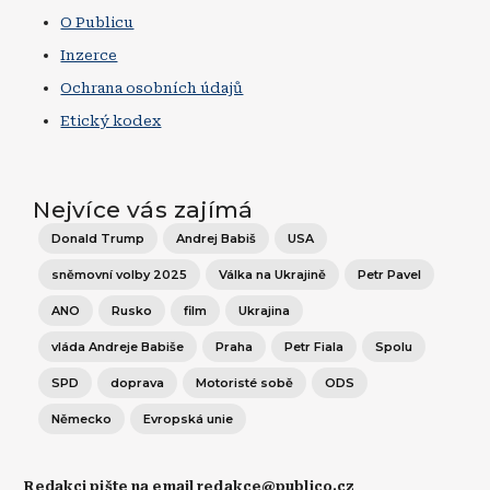
O Publicu
Inzerce
Ochrana osobních údajů
Etický kodex
Nejvíce vás zajímá
Donald Trump
Andrej Babiš
USA
sněmovní volby 2025
Válka na Ukrajině
Petr Pavel
ANO
Rusko
film
Ukrajina
vláda Andreje Babiše
Praha
Petr Fiala
Spolu
SPD
doprava
Motoristé sobě
ODS
Německo
Evropská unie
Redakci pište na email redakce@publico.cz