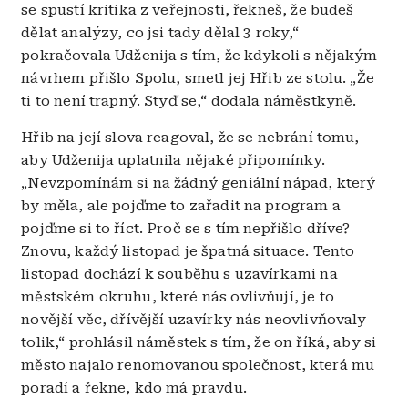
se spustí kritika z veřejnosti, řekneš, že budeš
dělat analýzy, co jsi tady dělal 3 roky,“
pokračovala Udženija s tím, že kdykoli s nějakým
návrhem přišlo Spolu, smetl jej Hřib ze stolu. „Že
ti to není trapný. Styď se,“ dodala náměstkyně.
Hřib na její slova reagoval, že se nebrání tomu,
aby Udženija uplatnila nějaké připomínky.
„Nevzpomínám si na žádný geniální nápad, který
by měla, ale pojďme to zařadit na program a
pojďme si to říct. Proč se s tím nepřišlo dříve?
Znovu, každý listopad je špatná situace. Tento
listopad dochází k souběhu s uzavírkami na
městském okruhu, které nás ovlivňují, je to
novější věc, dřívější uzavírky nás neovlivňovaly
tolik,“ prohlásil náměstek s tím, že on říká, aby si
město najalo renomovanou společnost, která mu
poradí a řekne, kdo má pravdu.