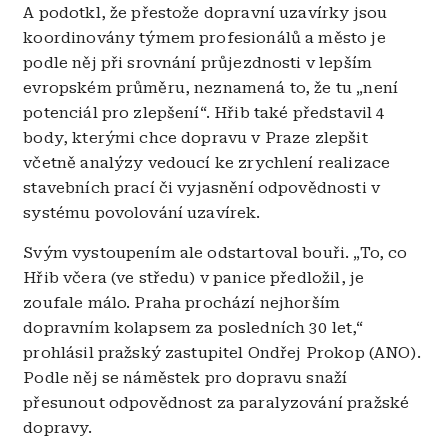
A podotkl, že přestože dopravní uzavírky jsou
koordinovány týmem profesionálů a město je
podle něj při srovnání průjezdnosti v lepším
evropském průměru, neznamená to, že tu „není
potenciál pro zlepšení“. Hřib také představil 4
body, kterými chce dopravu v Praze zlepšit
včetně analýzy vedoucí ke zrychlení realizace
stavebních prací či vyjasnění odpovědnosti v
systému povolování uzavírek.
Svým vystoupením ale odstartoval bouři. „To, co
Hřib včera (ve středu) v panice předložil, je
zoufale málo. Praha prochází nejhorším
dopravním kolapsem za posledních 30 let,“
prohlásil pražský zastupitel Ondřej Prokop (ANO).
Podle něj se náměstek pro dopravu snaží
přesunout odpovědnost za paralyzování pražské
dopravy.