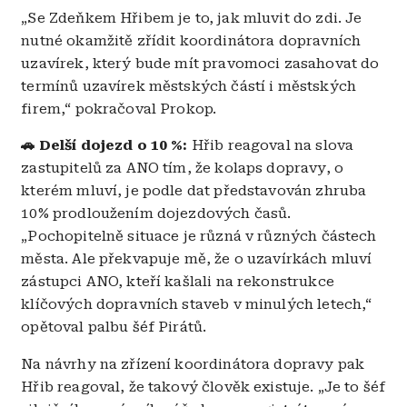
„Se Zdeňkem Hřibem je to, jak mluvit do zdi. Je
nutné okamžitě zřídit koordinátora dopravních
uzavírek, který bude mít pravomoci zasahovat do
termínů uzavírek městských částí i městských
firem,“ pokračoval Prokop.
🚗 Delší dojezd o 10 %:
Hřib reagoval na slova
zastupitelů za ANO tím, že kolaps dopravy, o
kterém mluví, je podle dat představován zhruba
10% prodloužením dojezdových časů.
„Pochopitelně situace je různá v různých částech
města. Ale překvapuje mě, že o uzavírkách mluví
zástupci ANO, kteří kašlali na rekonstrukce
klíčových dopravních staveb v minulých letech,“
opětoval palbu šéf Pirátů.
Na návrhy na zřízení koordinátora dopravy pak
Hřib reagoval, že takový člověk existuje. „Je to šéf