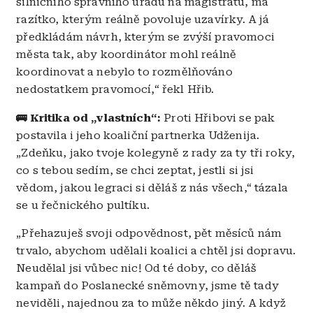
silničního správního úřadu na magistrátu, má
razítko, kterým reálně povoluje uzavírky. A já
předkládám návrh, kterým se zvýší pravomoci
města tak, aby koordinátor mohl reálně
koordinovat a nebylo to rozmělňováno
nedostatkem pravomocí,“ řekl Hřib.
🚌 Kritika od „vlastních“:
Proti Hřibovi se pak
postavila i jeho koaliční partnerka Udženija.
„Zdeňku, jako tvoje kolegyně z rady za ty tři roky,
co s tebou sedím, se chci zeptat, jestli si jsi
vědom, jakou legraci si děláš z nás všech,“ tázala
se u řečnického pultíku.
„Přehazuješ svoji odpovědnost, pět měsíců nám
trvalo, abychom udělali koalici a chtěl jsi dopravu.
Neudělal jsi vůbec nic! Od té doby, co děláš
kampaň do Poslanecké sněmovny, jsme tě tady
neviděli, najednou za to může někdo jiný. A když