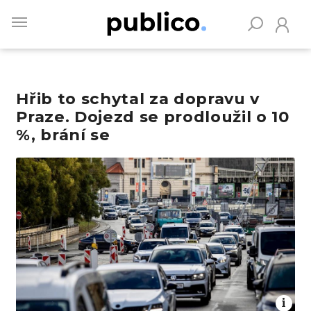
Skip
to
main
content
Hřib to schytal za dopravu v
Vyhledávejte na Publiku
Praze. Dojezd se prodloužil o 10
%, brání se
Obrázek