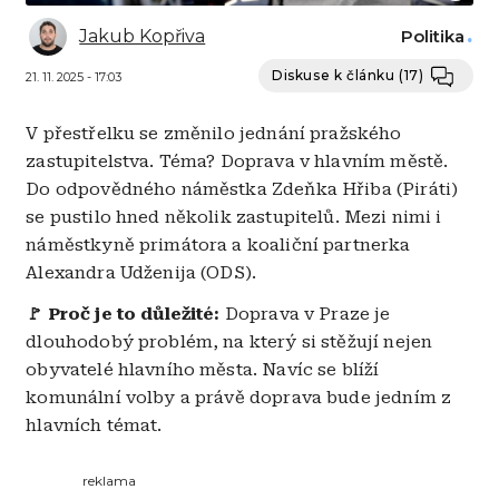
Jakub Kopřiva
Politika
Diskuse k článku
(17)
21. 11. 2025 - 17:03
V přestřelku se změnilo jednání pražského
zastupitelstva. Téma? Doprava v hlavním městě.
Do odpovědného náměstka Zdeňka Hřiba (Piráti)
se pustilo hned několik zastupitelů. Mezi nimi i
náměstkyně primátora a koaliční partnerka
Alexandra Udženija (ODS).
🚩 Proč je to důležité:
Doprava v Praze je
dlouhodobý problém, na který si stěžují nejen
obyvatelé hlavního města. Navíc se blíží
komunální volby a právě doprava bude jedním z
hlavních témat.
reklama