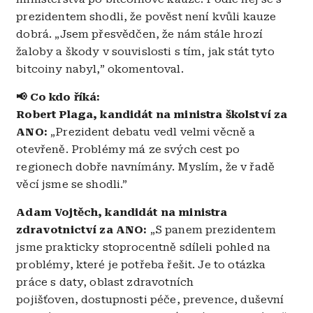
prezidentem shodli, že pověst není kvůli kauze
dobrá.
„Jsem přesvědčen, že nám stále hrozí
žaloby a škody v souvislosti s tím, jak stát tyto
bitcoiny nabyl,” okomentoval.
📢 Co kdo říká:
Robert Plaga, kandidát na ministra školství za
ANO:
„Prezident debatu vedl velmi věcně a
otevřeně. Problémy má ze svých cest po
regionech dobře navnímány. Myslím, že v řadě
věcí jsme se shodli.”
Adam Vojtěch, kandidát na ministra
zdravotnictví za ANO:
„S panem prezidentem
jsme prakticky stoprocentně sdíleli pohled na
problémy, které je potřeba řešit. Je to otázka
práce s daty, oblast zdravotních
pojišťoven, dostupnosti péče, prevence, duševní