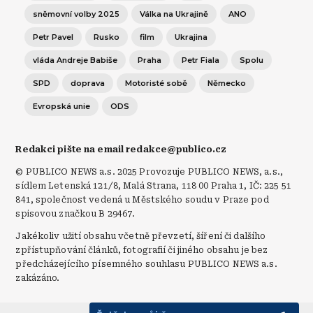
sněmovní volby 2025
Válka na Ukrajině
ANO
Petr Pavel
Rusko
film
Ukrajina
vláda Andreje Babiše
Praha
Petr Fiala
Spolu
SPD
doprava
Motoristé sobě
Německo
Evropská unie
ODS
Redakci pište na email redakce@publico.cz
© PUBLICO NEWS a.s. 2025 Provozuje PUBLICO NEWS, a.s.,
sídlem Letenská 121/8, Malá Strana, 118 00 Praha 1, IČ: 225 51
841, společnost vedená u Městského soudu v Praze pod
spisovou značkou B 29467.
Jakékoliv užití obsahu včetně převzetí, šíření či dalšího
zpřístupňování článků, fotografií či jiného obsahu je bez
předcházejícího písemného souhlasu PUBLICO NEWS a.s.
zakázáno.