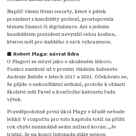
Napříč všemi třemi resorty, které v pátek
prezident s kandidáty probral, prostupovala
témata financí či digitalizace. Ani s jedním
kandidátem prezident nevyužil celou hodinu,
kterou měl pro každého z nich vyhrazenou.
🏫 Robert Plaga: návrat lídra
O Plagovi se mluví jako o zkušeném lídrovi.
Funkci zastával už v prvním vládním kabinetu
Andreje Babiše v letech 2017 a 2021. Očekávalo se,
že půjde o nekonfliktní setkání, protože k oblasti
školství měl Pavel u končícího kabinetu řadu
výtek.
Pravděpodobně první úkol Plagy v úřadě nebude
lehký. V rozpočtu pro tuto kapitolu totiž na příští
rok chybí minimálně sedm miliard korun: „Je
tristní, že na konci listopadu stále nejsou