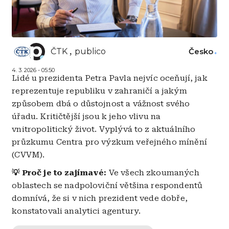
ČTK
publico
Česko
4. 3. 2026 - 05:50
Lidé u prezidenta Petra Pavla nejvíc oceňují, jak
reprezentuje republiku v zahraničí a jakým
způsobem dbá o důstojnost a vážnost svého
úřadu. Kritičtější jsou k jeho vlivu na
vnitropolitický život. Vyplývá to z aktuálního
průzkumu Centra pro výzkum veřejného mínění
(CVVM).
💡 Proč je to zajímavé:
Ve všech zkoumaných
oblastech se nadpoloviční většina respondentů
domnívá, že si v nich prezident vede dobře,
konstatovali analytici agentury.