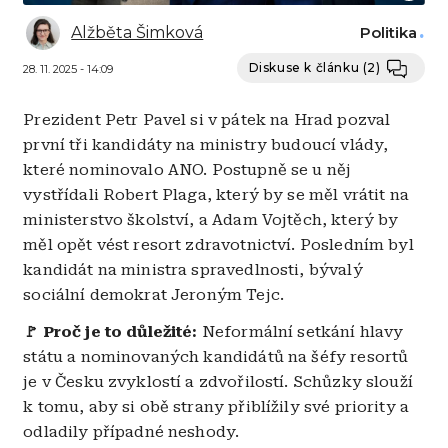
Alžběta Šimková
Politika
Diskuse k článku
(2)
28. 11. 2025 - 14:09
Prezident Petr Pavel si v pátek na Hrad pozval
první tři kandidáty na ministry budoucí vlády,
které nominovalo ANO. Postupně se u něj
vystřídali Robert Plaga, který by se měl vrátit na
ministerstvo školství, a Adam Vojtěch, který by
měl opět vést resort zdravotnictví. Posledním byl
kandidát na ministra spravedlnosti, bývalý
sociální demokrat Jeroným Tejc.
🚩 Proč je to důležité:
Neformální setkání hlavy
státu a nominovaných kandidátů na šéfy resortů
je v Česku zvyklostí a zdvořilostí. Schůzky slouží
k tomu, aby si obě strany přiblížily své priority a
odladily případné neshody.