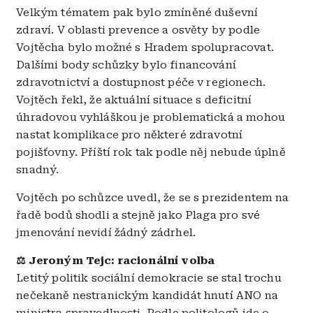
Velkým tématem pak bylo zmíněné duševní
zdraví. V oblasti prevence a osvěty by podle
Vojtěcha bylo možné s Hradem spolupracovat.
Dalšími body schůzky bylo financování
zdravotnictví a dostupnost péče v regionech.
Vojtěch řekl, že aktuální situace s deficitní
úhradovou vyhláškou je problematická a mohou
nastat komplikace pro některé zdravotní
pojišťovny. Příští rok tak podle něj nebude úplně
snadný.
Vojtěch po schůzce uvedl, že se s prezidentem na
řadě bodů shodli a stejně jako Plaga pro své
jmenování nevidí žádný zádrhel.
⚖️ Jeroným Tejc: racionální volba
Letitý politik sociální demokracie se stal trochu
nečekaně nestranickým kandidát hnutí ANO na