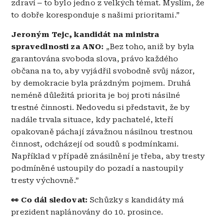
zdraví
–
to bylo jedno z velkých témat. Myslím, že
to dobře koresponduje s našimi prioritami.”
Jeroným Tejc, kandidát na ministra
spravedlnosti za ANO:
„Bez toho, aniž by byla
garantována svoboda slova, právo každého
občana na to, aby vyjádřil svobodně svůj názor,
by demokracie byla prázdným pojmem. Druhá
neméně důležitá priorita je boj proti násilné
trestné činnosti. Nedovedu si představit, že by
nadále trvala situace, kdy pachatelé, kteří
opakovaně páchají závažnou násilnou trestnou
činnost, odcházejí od soudů s podmínkami.
Například v případě znásilnění je třeba, aby tresty
podmíněné ustoupily do pozadí a nastoupily
tresty výchovně.”
👀 Co dál sledovat:
Schůzky s kandidáty má
prezident naplánovány do 10. prosince.