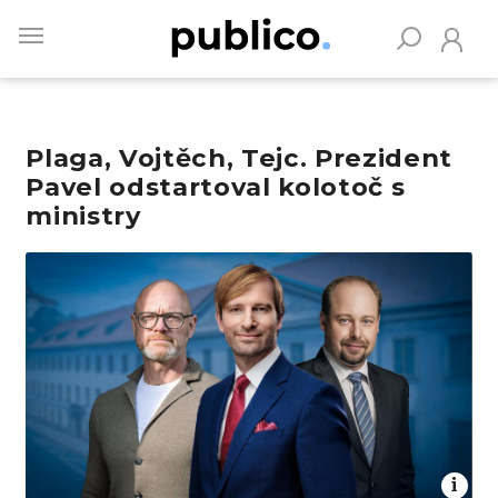
Skip
to
main
content
Plaga, Vojtěch, Tejc. Prezident
Vyhledávejte na Publiku
Pavel odstartoval kolotoč s
ministry
Obrázek