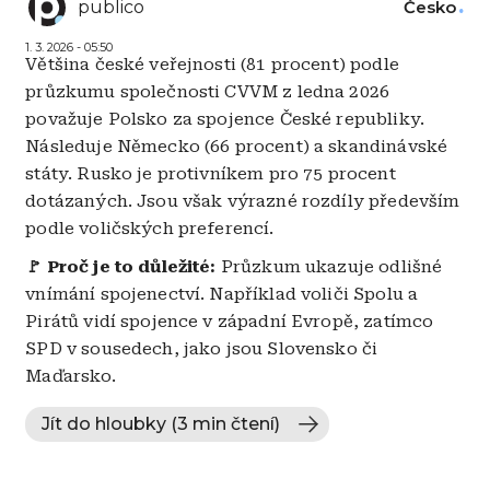
publico
Česko
1. 3. 2026 - 05:50
Většina české veřejnosti (81 procent) podle
průzkumu společnosti CVVM z ledna 2026
považuje Polsko za spojence České republiky.
Následuje Německo (66 procent) a skandinávské
státy. Rusko je protivníkem pro 75 procent
dotázaných. Jsou však výrazné rozdíly především
podle voličských preferencí.
🚩 Proč je to důležité:
Průzkum ukazuje odlišné
vnímání spojenectví. Například voliči Spolu a
Pirátů vidí spojence v západní Evropě, zatímco
SPD v sousedech, jako jsou Slovensko či
Maďarsko.
Jít do hloubky (3 min čtení)