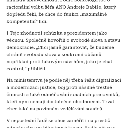
ministra spravedlnosti. Podle politologů jde o
racionální volbu šéfa ANO Andreje Babiše, který
dopředu řekl, že chce do funkcí „maximálně
kompetentní” lidi.
I Tejc zhodnotil schůzku s prezidentem jako
věcnou. Společně hovořili o svobodě slova a stavu
demokracie. „Chci jasně garantovat, že budeme
chránit svobodu slova a soukromí občanů
například proti takovým návrhům, jako je chat
control,” přiblížil.
Na ministerstvu je podle něj třeba řešit digitalizaci
a modernizaci justice, boj proti násilné trestné
činnosti a také odměňování soudních pracovníků,
kteří nyní nemají dostatečné ohodnocení. Trvat
chce také na povinném vzdělávání soudců.
V neposlední řadě se chce zaměřit i na prestiž
ministerstva po bitcoinové kauze. Podle něj se s