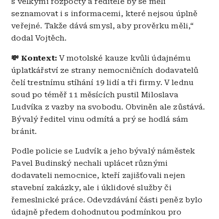
s velkými rozpočty a ředitelé by se měli
seznamovat i s informacemi, které nejsou úplně
veřejné. Takže dává smysl, aby prověrku měli,“
dodal Vojtěch.
💸 Kontext:
V motolské kauze kvůli údajnému
úplatkářství ze strany nemocničních dodavatelů
čelí trestnímu stíhání 19 lidí a tři firmy. V lednu
soud po téměř 11 měsících pustil Miloslava
Ludvíka z vazby na svobodu. Obviněn ale zůstává.
Bývalý ředitel vinu odmítá a prý se hodlá sám
bránit.
Podle policie se Ludvík a jeho bývalý náměstek
Pavel Budinský nechali uplácet různými
dodavateli nemocnice, kteří zajišťovali nejen
stavební zakázky, ale i úklidové služby či
řemeslnické práce. Odevzdávání části peněz bylo
údajně předem dohodnutou podmínkou pro