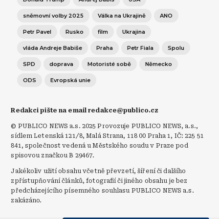
sněmovní volby 2025
Válka na Ukrajině
ANO
Petr Pavel
Rusko
film
Ukrajina
vláda Andreje Babiše
Praha
Petr Fiala
Spolu
SPD
doprava
Motoristé sobě
Německo
ODS
Evropská unie
Redakci pište na email redakce@publico.cz
© PUBLICO NEWS a.s. 2025 Provozuje PUBLICO NEWS, a.s.,
sídlem Letenská 121/8, Malá Strana, 118 00 Praha 1, IČ: 225 51
841, společnost vedená u Městského soudu v Praze pod
spisovou značkou B 29467.
Jakékoliv užití obsahu včetně převzetí, šíření či dalšího
zpřístupňování článků, fotografií či jiného obsahu je bez
předcházejícího písemného souhlasu PUBLICO NEWS a.s.
zakázáno.