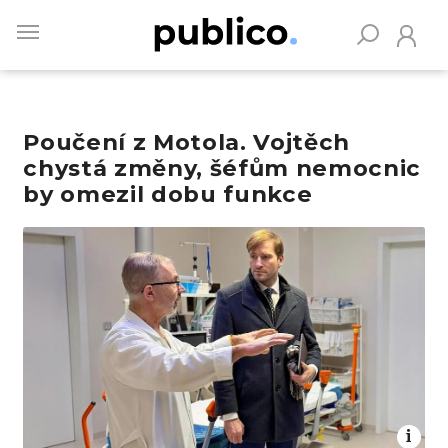
Skip
to
main
content
Poučení z Motola. Vojtěch
Vyhledávejte na Publiku
chystá změny, šéfům nemocnic
by omezil dobu funkce
Obrázek