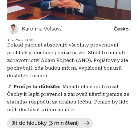
Karolína Velšová
Česko
16. 2. 2026 - 06:10
Pokud pacient absolvuje všechny preventivní
prohlídky, dostane peníze navíc. Slíbil to ministr
zdravotnictví Adam Vojtěch (ANO). Pojišťovny ale
pochybují, zda budou mít na vyplácení bonusů
dostatek financí.
🚩 Proč je to důležité:
Ministr chce motivovat
Čechy k lepší prevenci a zároveň ušetřit peníze ze
státního rozpočtu za drahou léčbu. Peníze by lidé
měli dostávat přímo na účet.
Jít do hloubky (3 min čtení)