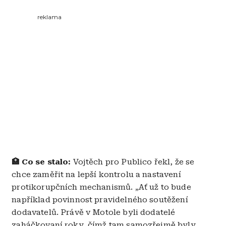
reklama
🏥 Co se stalo:
Vojtěch pro Publico řekl, že se
chce zaměřit na lepší kontrolu a nastavení
protikorupčních mechanismů. „Ať už to bude
například povinnost pravidelného soutěžení
dodavatelů. Právě v Motole byli dodatelé
zaháčkovaní roky, čímž tam samozřejmě byly