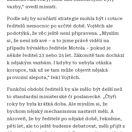
vazby,“ uvedl ministr.
Podle něj by součástí strategie mohla být i rotace
ředitelů nemocnic po určité době. Vojtěch ale
podotýká, že věc ještě není připravena. „Myslím
si, že není zdravé – a to jsme právě viděli na
případu bývalého ředitele Motola – pokud je
někde ředitel 23 nebo 25 let. Zákonitě tam dochází
k nějakým vazbám. I kdyby to nebyla otázka
korupce, tak už se tam může objevit nějaká
provozní slepota,“ řekl Vojtěch.
Funkční období ředitelů by ale mělo být delší než
to standardní ministerské či poslanecké. „Čtyři
roky by byla krátká doba. Ale myslím si, že
bychom nějaký mechanismus nastavit měli. A
zároveň, že by ředitelé po nějaké době, řekněme,
pěti let, ale to ještě budeme debatovat, měli přijít s