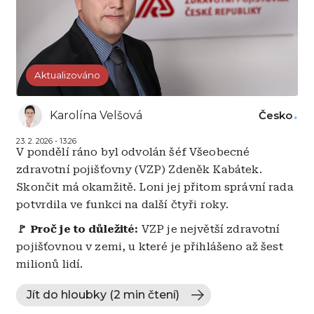
Aktualizováno
Karolína Velšová
Česko
23. 2. 2026 - 13:26
V pondělí ráno byl odvolán šéf Všeobecné
zdravotní pojišťovny (VZP) Zdeněk Kabátek.
Skončit má okamžitě. Loni jej přitom správní rada
potvrdila ve funkci na další čtyři roky.
🚩 Proč je to důležité:
VZP je největší zdravotní
pojišťovnou v zemi, u které je přihlášeno až šest
milionů lidí.
Jít do hloubky (2 min čtení)