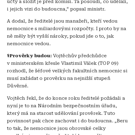
účty a složit je před komisí. Ta posoudí, co udělali,
i jejich vizi do budoucna,“ popsal ministr.
A dodal, že ředitelé jsou manažeři, kteří vedou
nemocnice s miliardovými rozpočty. I proto by na
ně měly být vyšší nároky, pokud jde o to, jak
nemocnice vedou.
⚕️Prověrky budou:
Vojtěchův předchůdce
v ministerském křesle Vlastimil Válek (TOP 09)
rozhodl, že šéfové velkých fakultních nemocnic si
musí zažádat o prověrku na nejnižší stupeň
Důvěrné.
Vojtěch řekl, že do konce roku ředitelé požádali a
nyní je to na Národním bezpečnostním úřadu,
který má na starost udělování prověrek. Tuto
povinnost pak chce zachovat i do budoucna. „Beru
to tak, že nemocnice jsou obrovské celky