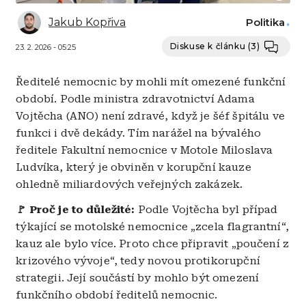
Jakub Kopřiva
Politika
Diskuse k článku
(3)
23. 2. 2026 - 05:25
Ředitelé nemocnic by mohli mít omezené funkční
období. Podle ministra zdravotnictví Adama
Vojtěcha (ANO) není zdravé, když je šéf špitálu ve
funkci i dvě dekády. Tím narážel na bývalého
ředitele Fakultní nemocnice v Motole Miloslava
Ludvíka, který je obviněn v korupční kauze
ohledně miliardových veřejných zakázek.
🚩 Proč je to důležité:
Podle Vojtěcha byl případ
týkající se motolské nemocnice „zcela flagrantní“,
kauz ale bylo více. Proto chce připravit „poučení z
krizového vývoje“, tedy novou protikorupční
strategii. Její součástí by mohlo být omezení
funkčního období ředitelů nemocnic.