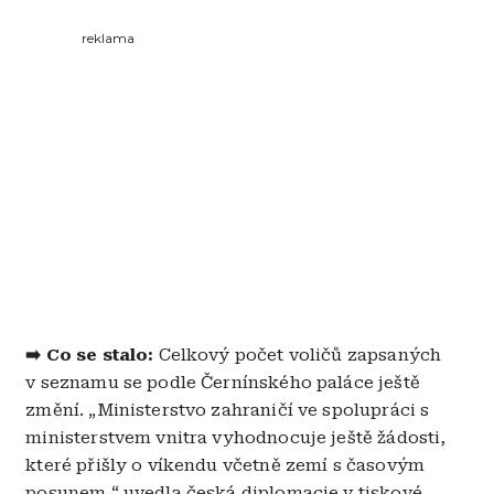
reklama
➡️ Co se stalo:
Celkový počet voličů zapsaných
v seznamu se podle Černínského paláce ještě
změní. „Ministerstvo zahraničí ve spolupráci s
ministerstvem vnitra vyhodnocuje ještě žádosti,
které přišly o víkendu včetně zemí s časovým
posunem,“ uvedla česká diplomacie v tiskové