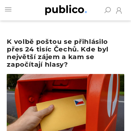
Skip
to
main
content
K volbě poštou se přihlásilo
Vyhledávejte na Publiku
přes 24 tisíc Čechů. Kde byl
největší zájem a kam se
započítají hlasy?
Obrázek