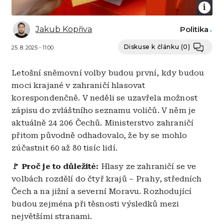
Jakub Kopřiva
Politika
Diskuse k článku
(0)
25. 8. 2025 - 11:00
Letošní sněmovní volby budou první, kdy budou
moci krajané v zahraničí hlasovat
korespondenčně. V neděli se uzavřela možnost
zápisu do zvláštního seznamu voličů. V něm je
aktuálně 24 206 Čechů. Ministerstvo zahraničí
přitom původně odhadovalo, že by se mohlo
zúčastnit 60 až 80 tisíc lidí.
🚩
Proč je to důležité:
Hlasy ze zahraničí se ve
volbách rozdělí do čtyř krajů – Prahy, středních
Čech a na jižní a severní Moravu. Rozhodující
budou zejména při těsnosti výsledků mezi
největšími stranami.