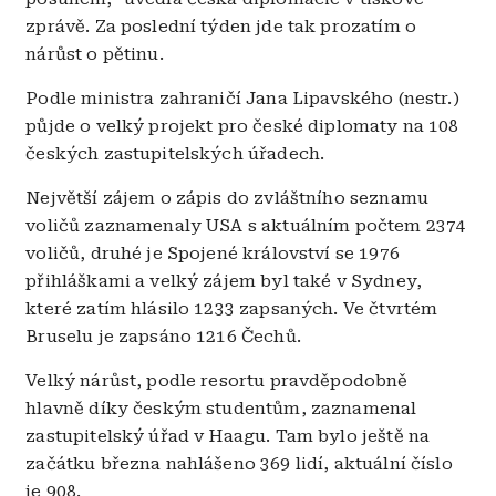
zprávě. Za poslední týden jde tak prozatím o
nárůst o pětinu.
Podle ministra zahraničí Jana Lipavského (nestr.)
půjde o velký projekt pro české diplomaty na 108
českých zastupitelských úřadech.
Největší zájem o zápis do zvláštního seznamu
voličů zaznamenaly USA s aktuálním počtem 2374
voličů, druhé je Spojené království se 1976
přihláškami a velký zájem byl také v Sydney,
které zatím hlásilo 1233 zapsaných. Ve čtvrtém
Bruselu je zapsáno 1216 Čechů.
Velký nárůst, podle resortu pravděpodobně
hlavně díky českým studentům, zaznamenal
zastupitelský úřad v Haagu. Tam bylo ještě na
začátku března nahlášeno 369 lidí, aktuální číslo
je 908.