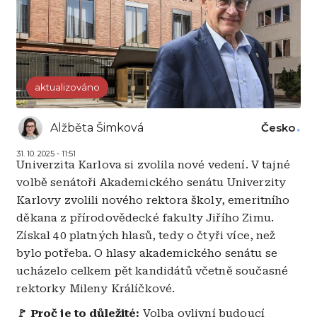
aktualizováno
Alžběta Šimková
Česko
31. 10. 2025 - 11:51
Univerzita Karlova si zvolila nové vedení. V tajné
volbě senátoři Akademického senátu Univerzity
Karlovy zvolili nového rektora školy, emeritního
děkana z přírodovědecké fakulty Jiřího Zimu.
Získal 40 platných hlasů, tedy o čtyři více, než
bylo potřeba. O hlasy akademického senátu se
ucházelo celkem pět kandidátů včetně současné
rektorky Mileny Králíčkové.
🚩 Proč je to důležité:
Volba ovlivní budoucí