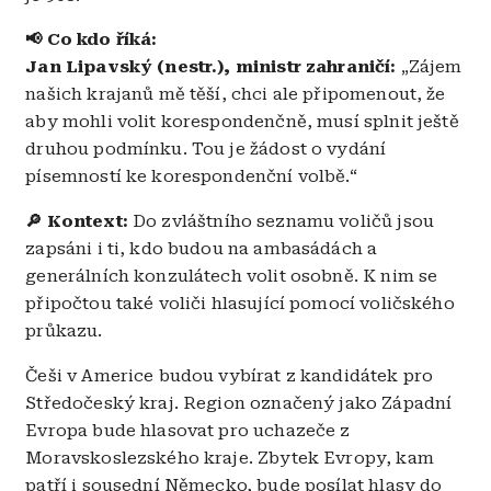
📢 Co kdo říká:
Jan Lipavský (nestr.), ministr zahraničí:
„Zájem
našich krajanů mě těší, chci ale připomenout, že
aby mohli volit korespondenčně, musí splnit ještě
druhou podmínku. Tou je žádost o vydání
písemností ke korespondenční volbě.“
🔎 Kontext:
Do zvláštního seznamu voličů jsou
zapsáni i ti, kdo budou na ambasádách a
generálních konzulátech volit osobně. K nim se
připočtou také voliči hlasující pomocí voličského
průkazu.
Češi v Americe budou vybírat z kandidátek pro
Středočeský kraj. Region označený jako Západní
Evropa bude hlasovat pro uchazeče z
Moravskoslezského kraje. Zbytek Evropy, kam
patří i sousední Německo, bude posílat hlasy do