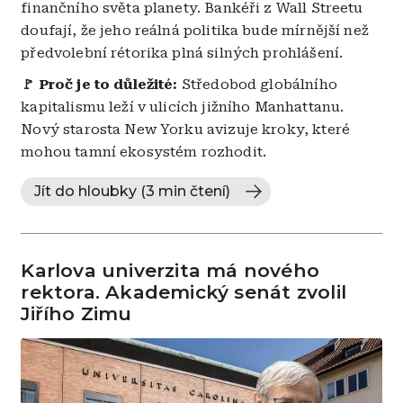
finančního světa planety. Bankéři z Wall Streetu
doufají, že jeho reálná politika bude mírnější než
předvolební rétorika plná silných prohlášení.
🚩 Proč je to důležité:
Středobod globálního
kapitalismu leží v ulicích jižního Manhattanu.
Nový starosta New Yorku avizuje kroky, které
mohou tamní ekosystém rozhodit.
Jít do hloubky (3 min čtení)
Karlova univerzita má nového
rektora. Akademický senát zvolil
Jiřího Zimu