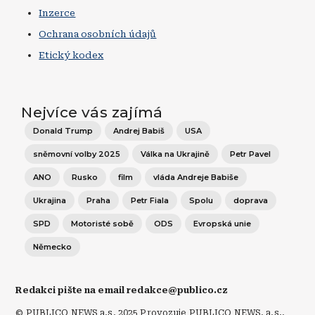
Inzerce
Ochrana osobních údajů
Etický kodex
Nejvíce vás zajímá
Donald Trump
Andrej Babiš
USA
sněmovní volby 2025
Válka na Ukrajině
Petr Pavel
ANO
Rusko
film
vláda Andreje Babiše
Ukrajina
Praha
Petr Fiala
Spolu
doprava
SPD
Motoristé sobě
ODS
Evropská unie
Německo
Redakci pište na email redakce@publico.cz
© PUBLICO NEWS a.s. 2025 Provozuje PUBLICO NEWS, a.s.,