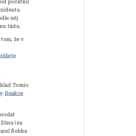
 od počátku
ezidenta
odle něj
mu řádu.
 tom, že v
 můžete
t
íklad Tomio
y.
Reakce
prodat
 Zůna (za
Karel Řehka