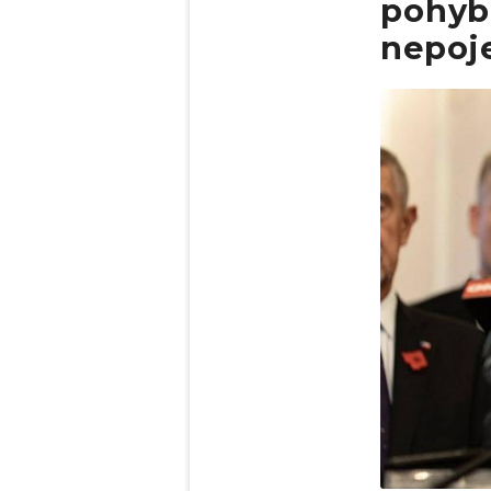
pohyb
nepoj
Obrázek