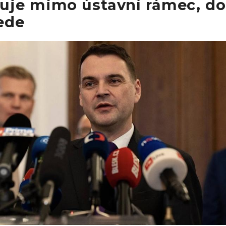
uje mimo ústavní rámec, d
ede