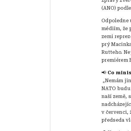
zprávy zveřej
(ANO) podle
Odpoledne u
médiím, že 
zemi reprez
prý Macinka
Rutteho. Ne
premiérem B
📢
Co minis
„Nemám jino
NATO budu v
naší země, 
nadcházejíc
v červenci,
předseda vl