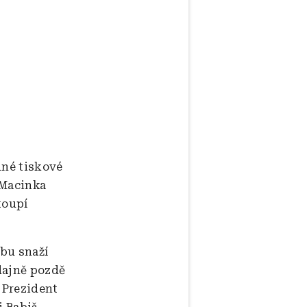
dné tiskové
 Macinka
toupí
obu snaží
dajně pozdě
 Prezident