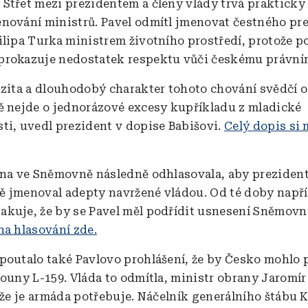
:
Střet mezi prezidentem a členy vlády trvá prakticky
nování ministrů. Pavel odmítl jmenovat čestného pr
ilipa Turka ministrem životního prostředí, protože p
prokazuje nedostatek respektu vůči českému právní
nzita a dlouhodobý charakter tohoto chování svědčí o
ě nejde o jednorázové excesy kupříkladu z mladické
ti, uvedl prezident v dopise Babišovi.
Celý dopis si
ina ve Sněmovně následně odhlasovala, aby preziden
 jmenoval adepty navržené vládou. Od té doby např
kuje, že by se Pavel měl podřídit usnesení Sněmovn
na hlasování zde.
poutalo také Pavlovo prohlášení, že by Česko mohlo 
touny L-159. Vláda to odmítla, ministr obrany Jaromír
, že je armáda potřebuje. Náčelník generálního štábu 