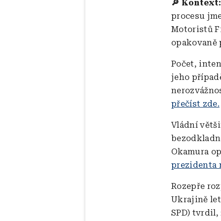
🔎 Kontext
procesu jme
Motoristů F
opakovaně 
Počet, inte
jeho případ
nerozvážnos
přečíst zde.
Vládní větš
bezodkladně
Okamura opa
prezidenta 
Rozepře roz
Ukrajině le
SPD) tvrdil