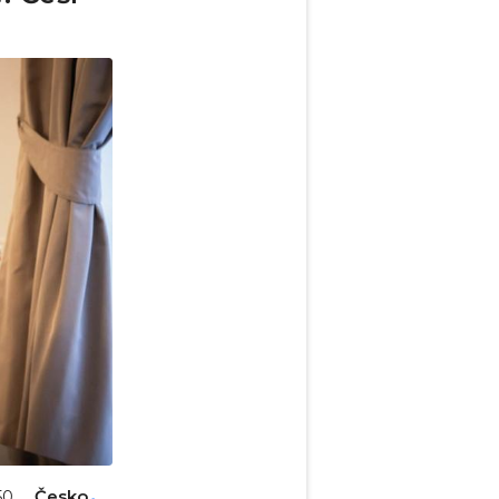
Česko
50