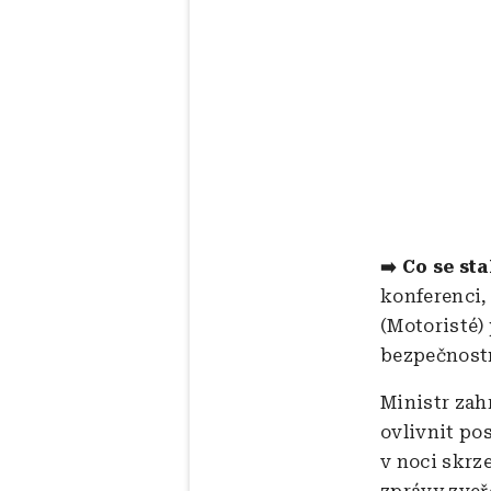
➡️ Co se st
konferenci,
(Motoristé)
bezpečnost
Ministr zah
ovlivnit po
v noci skrz