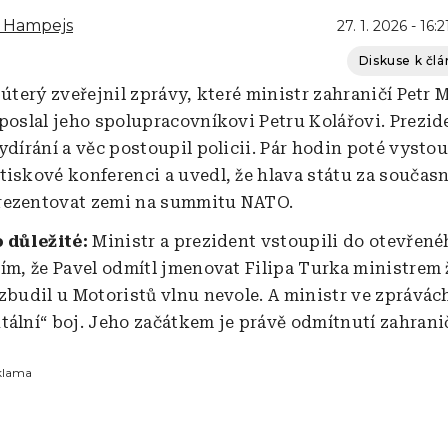
n Hampejs
27. 1. 2026 - 16:2
Diskuse k čl
 úterý zveřejnil zprávy, které ministr zahraničí Petr
 poslal jeho spolupracovníkovi Petru Kolářovi. Prezid
ydírání a věc postoupil policii. Pár hodin poté vysto
tiskové konferenci a uvedl, že hlava státu za součas
rezentovat zemi na summitu NATO.
o důležité:
Ministr a prezident vstoupili do otevřené
Tím, že Pavel odmítl jmenovat Filipa Turka ministrem
vzbudil u Motoristů vlnu nevole. A ministr ve zprávách
tální“ boj. Jeho začátkem je právě odmítnutí zahranič
klama