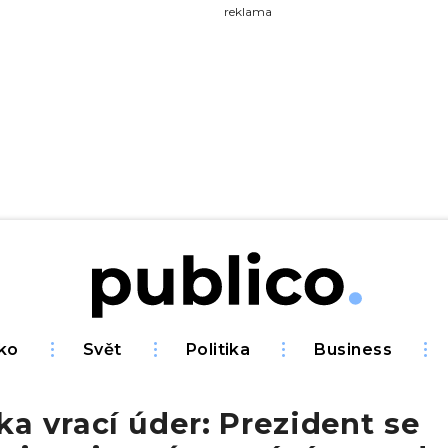
yhledávejte na Publiku
reklama
ko
Svět
Politika
Business
a vrací úder: Prezident se