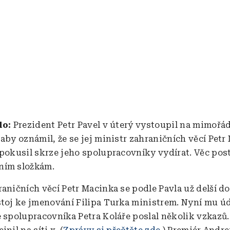
alo:
Prezident Petr Pavel v úterý vystoupil na mimořá
 aby oznámil, že se jej ministr zahraničních věcí Petr
 pokusil skrze jeho spolupracovníky vydírat. Věc pos
ním složkám.
raničních věcí Petr Macinka se podle Pavla už delší d
stoj ke jmenování Filipa Turka ministrem. Nyní mu ú
e spolupracovníka Petra Koláře poslal několik vzkazů.