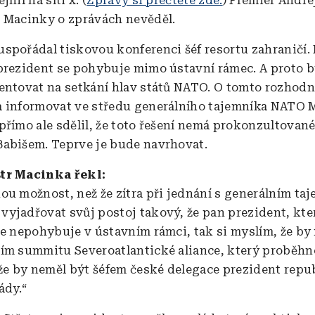
nil na síti x. (
Zprávy si přečtěte zde.
) Premiér Andre
 Macinky o zprávách nevěděl.
spořádal tiskovou konferenci šéf resortu zahraničí. N
prezident se pohybuje mimo ústavní rámec. A proto 
entovat na setkání hlav států NATO. O tomto rozhod
 informovat ve středu generálního tajemníka NATO 
přímo ale sdělil, že toto řešení nemá prokonzultované
abišem. Teprve je bude navrhovat.
tr Macinka řekl:
u možnost, než že zítra při jednání s generálním ta
yjadřovat svůj postoj takový, že pan prezident, kte
se nepohybuje v ústavním rámci, tak si myslím, že by
ím summitu Severoatlantické aliance, který proběhn
 že by neměl být šéfem české delegace prezident repub
ády.“