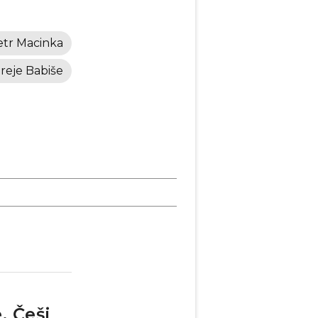
etr Macinka
reje Babiše
. Češi