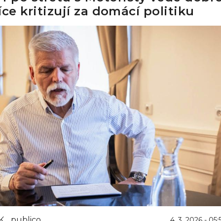
íce kritizují za domácí politiku
K
publico
4. 3. 2026 - 05: