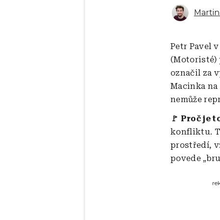
Marti
Petr Pavel v
(Motoristé)
označil za v
Macinka na 
nemůže rep
🚩 Proč je t
konfliktu. 
prostředí, 
povede „bru
re