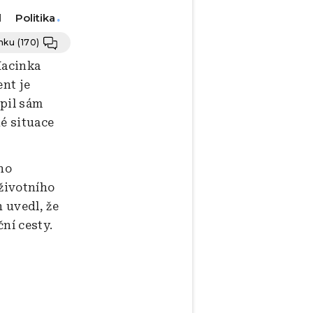
Politika
1
ánku
(170)
 Macinka
ent je
upil sám
né situace
ho
 životního
 uvedl, že
ní cesty.