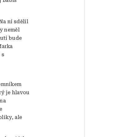
j Babiš
a ní sdělil
by neměl
nutí bude
Marka
 s
jemníkem
rý je hlavou
 na
e
liky, ale