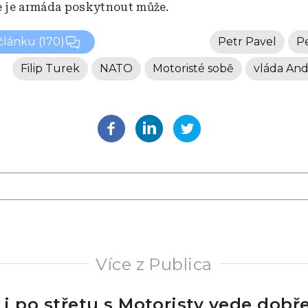
že je armáda poskytnout může.
 článku
(170)
Petr Pavel
P
Filip Turek
NATO
Motoristé sobě
vláda And
Více z Publica
i i po střetu s Motoristy vede dobře