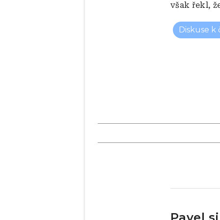
však řekl, 
Diskuse k
Pavel s