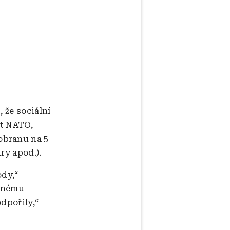
 že sociální
it NATO,
obranu na 5
ry apod.).
ody,“
ečnému
dpořily,“