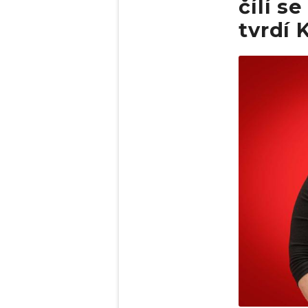
čílí s
tvrdí
Obrázek