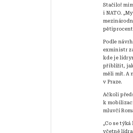
Stačilo! mi
i NATO. „My
mezinárodní 
pětiprocent
Podle návrh
exministr z
kde je lídr
přiblížit, 
měli mít. A
v Praze.
Ačkoli před
k mobilizaci
mluvčí Rom
„Co se týká 
včetně lídr