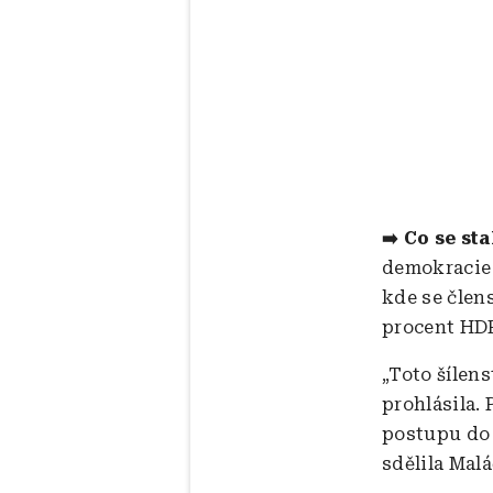
➡️ Co se st
demokracie 
kde se člen
procent HDP
„Toto šílens
prohlásila.
postupu do 
sdělila Mal