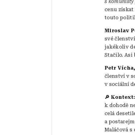
s komunisty 
cenu získat
touto polit
Miroslav P
své členstv
jakékoliv d
Stačilo. Asi
Petr Vícha,
členství v s
v sociální 
🔎 Kontext
k dohodě ne
celá desetil
a postarejm
Maláčová s 