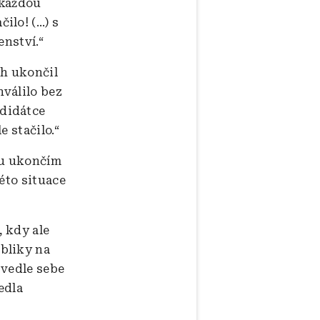
 každou
ilo! (…) s
enství.“
ch ukončil
válilo bez
didátce
e stačilo.“
vnu ukončím
této situace
 kdy ale
bliky na
 vedle sebe
edla