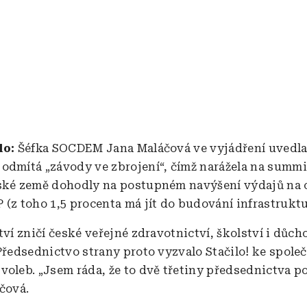
alo:
Šéfka SOCDEM Jana Maláčová ve vyjádření uvedla,
odmítá „závody ve zbrojení“, čímž narážela na summ
ské země dohodly na postupném navýšení výdajů na 
 (z toho 1,5 procenta má jít do budování infrastruktu
tví zničí české veřejné zdravotnictví, školství i důch
 Předsednictvo strany proto vyzvalo Stačilo! ke spol
voleb. „Jsem ráda, že to dvě třetiny předsednictva po
áčová.