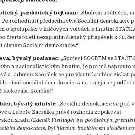
olický, pardubický hejtman:
„Sbohem a šáteček, mi
 Po rozhodnutí předsednictva Sociální demokracie 
o spolupráci v klíčových volbách s hnutím STAČILO
 po čtvrtstoletí nezaplatím členský příspěvek k 30. če
t členem Sociální demokracie.“
ava, bývalý poslanec:
„Spojení SOCDEM se STAČIL
kým a nacionalistickým hnutím, je pro mě naprosto n
vá a Lubomír Zaorálek se pro vlastní ambice získat 
i hrobaři sociální demokracie. A na tom já se podílet
 fackovala. Končím!“
bier, bývalý ministr:
„Sociální demokracie se pod 
vé a Luboše Zaorálka právě rozhodla zopakovat
ovskou zradu
(Zdeněk Fierlinger byl poválečným premié
ciální demokracie. Byl hlavním iniciátorem sloučení st