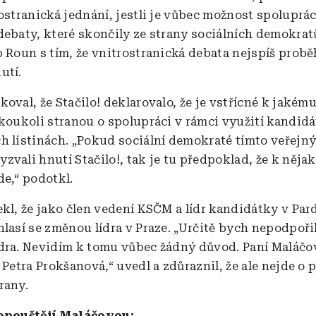
ostranická jednání, jestli je vůbec možnost spoluprác
debaty, které skončily ze strany sociálních demokrat
p Roun s tím, že vnitrostranická debata nejspíš prob
utí.
oval, že Stačilo! deklarovalo, že je vstřícné k jakém
akoukoli stranou o spolupráci v rámci využití kandid
h listinách. „Pokud sociální demokraté tímto veřejn
zvali hnutí Stačilo!, tak je tu předpoklad, že k něj
de,“ podotkl.
ekl, že jako člen vedení KSČM a lídr kandidátky v Pa
lasí se změnou lídra v Praze. „Určitě bych nepodpořil
dra. Nevidím k tomu vůbec žádný důvod. Paní Maláčo
 Petra Prokšanová,“ uvedl a zdůraznil, že ale nejde o 
rany.
 opouštějí Maláčovou: