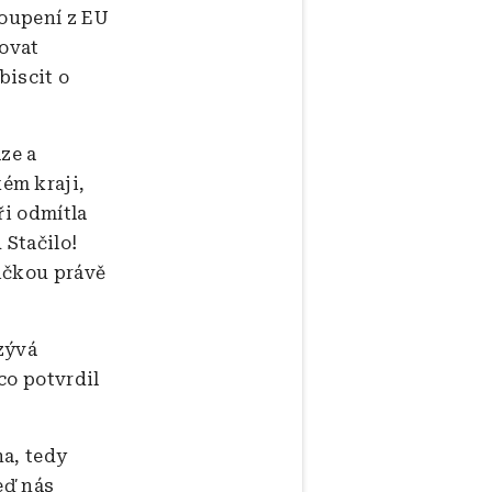
toupení z EU
ovat
biscit o
ze a
ém kraji,
ři odmítla
 Stačilo!
ničkou právě
zývá
co potvrdil
na, tedy
eď nás