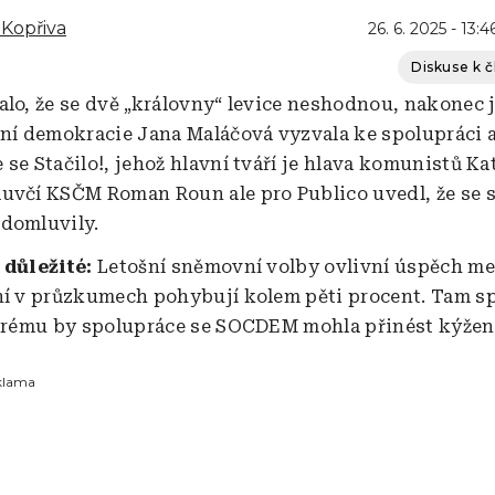
Kopřiva
26. 6. 2025 - 13:4
Diskuse k 
alo, že se dvě „královny“ levice neshodnou, nakonec j
lní demokracie Jana Maláčová vyzvala ke spolupráci 
se Stačilo!, jehož hlavní tváří je hlava komunistů Ka
uvčí KSČM Roman Roun ale pro Publico uvedl, že se s
edomluvily.
 důležité:
Letošní sněmovní volby ovlivní úspěch me
ní v průzkumech pohybují kolem pěti procent. Tam sp
terému by spolupráce se SOCDEM mohla přinést kýžen
klama