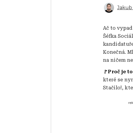
Jakub 
Ač to vypad
Šéfka Sociá
kandidatuře 
Konečná. Ml
na ničem n
🚩Proč je to
které se ny
Stačilo!, k
re