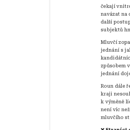
čekají vnitr
navázat na 
další postu
subjektů hn
Mluvčí zopak
jednání s j
kandidátníc
způsobem vy
jednání doj
Roun dále ř
kraji
nesouh
k výměně lí
není víc než
mluvčího st
❌ Straníci