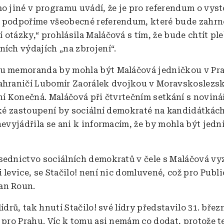
mo jiné v programu uvádí, že je pro referendum o vys
 podpoříme všeobecné referendum, které bude zahrn
otázky,“ prohlásila Maláčová s tím, že bude chtít ple
ních výdajích „na zbrojení“.
u memoranda by mohla být Maláčová jedničkou v Pra
ahraničí Lubomír Zaorálek dvojkou v Moravskoslezsk
yní Konečná. Maláčová při čtvrtečním setkání s noviná
jaké zastoupení by sociální demokraté na kandidátkách
 nevyjádřila se ani k informacím, že by mohla být jed
sednictvo sociálních demokratů v čele s Maláčová vy
 levice, se Stačilo! není nic domluvené, což pro Publi
an Roun.
lídrů, tak hnutí Stačilo! své lídry představilo 31. břez
a pro Prahu. Víc k tomu asi nemám co dodat, protože t