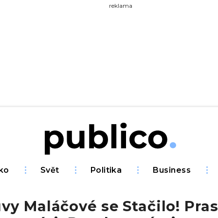
yhledávejte na Publiku
reklama
ko
Svět
Politika
Business
y Maláčové se Stačilo! Pras