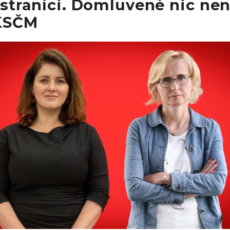
e straníci. Domluvené nic nen
 KSČM