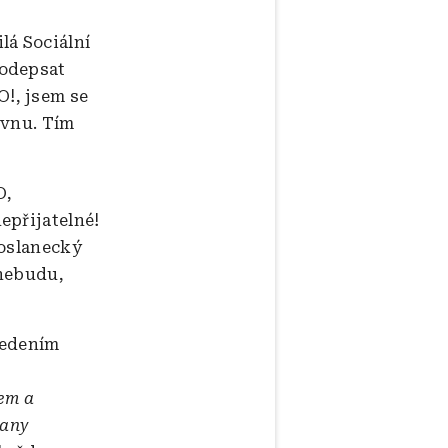
lá Sociální
podepsat
!, jsem se
rvnu. Tím
O,
epřijatelné!
poslanecký
 nebudu,
vedením
rem a
rany