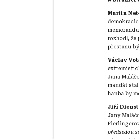
Martin Net
demokracie.
memorandum 
rozhodl, že
přestanu bý
Václav Vot
extremistic
Jana Maláčo
mandát stal
hanba by mě
Jiří Dienst
Jany Maláčo
Fierlinger
předsedou so