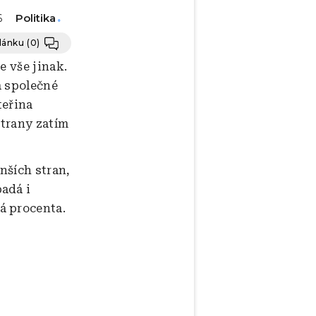
Politika
6
článku
(0)
e vše jinak.
a společné
teřina
trany zatím
nších stran,
adá i
á procenta.