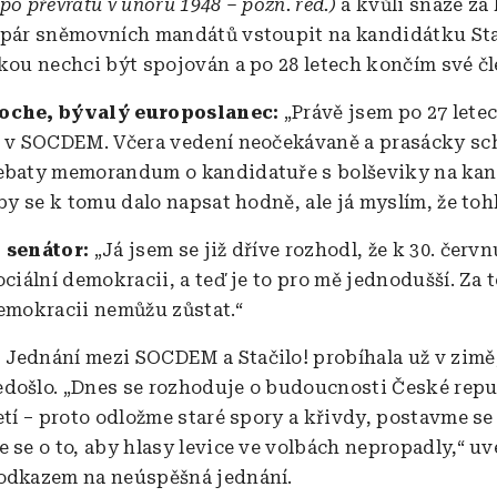
po převratu v únoru 1948 – pozn. red.)
a kvůli snaze za
 pár sněmovních mandátů vstoupit na kandidátku Stač
ikou nechci být spojován a po 28 letech končím své čl
oche, bývalý europoslanec:
„Právě jsem po 27 lete
í v SOCDEM. Včera vedení neočekávaně a prasácky sch
ebaty memorandum o kandidatuře s bolševiky na kan
 by se k tomu dalo napsat hodně, ale já myslím, že tohl
 senátor:
„Já jsem se již dříve rozhodl, že k 30. čer
ociální demokracii, a teď je to pro mě jednodušší. Za 
demokracii nemůžu zůstat.“
:
Jednání mezi SOCDEM a Stačilo! probíhala už v zimě,
došlo. „Dnes se rozhoduje o budoucnosti České repu
etí – proto odložme staré spory a křivdy, postavme se
e se o to, aby hlasy levice ve volbách nepropadly,“ uv
odkazem na neúspěšná jednání.