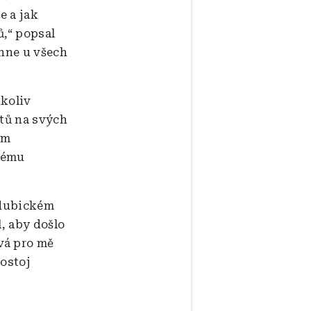
e a jak
ů,“ popsal
ěhne u všech
ukoliv
átů na svých
ým
akému
rdubickém
, aby došlo
vá pro mě
postoj