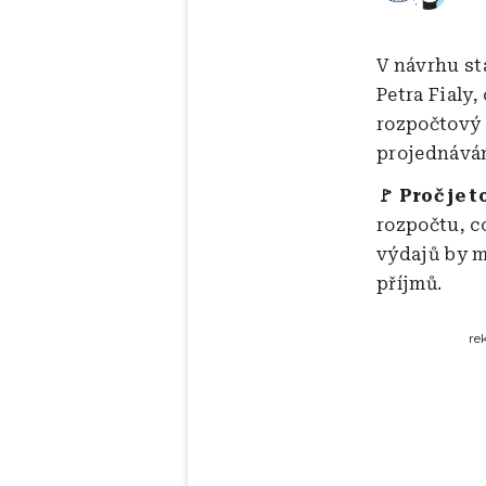
V návrhu st
Petra Fialy
rozpočtový 
projednáván
🚩 Proč je t
rozpočtu, c
výdajů by m
příjmů.
re