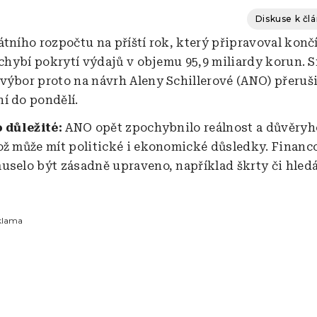
Diskuse k čl
átního rozpočtu na příští rok, který připravoval konč
, chybí pokrytí výdajů v objemu 95,9 miliardy korun.
výbor proto na návrh Aleny Schillerové (ANO) přeruši
í do pondělí.
o důležité:
ANO opět zpochybnilo reálnost a důvěry
ož může mít politické i ekonomické důsledky. Financ
uselo být zásadně upraveno, například škrty či hled
klama