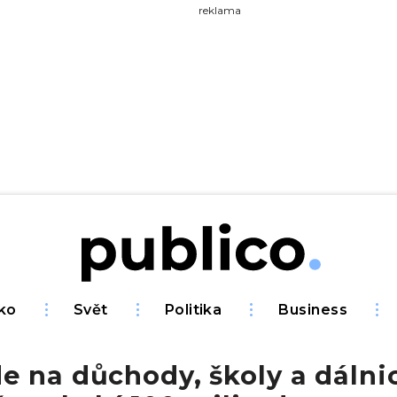
yhledávejte na Publiku
reklama
ko
Svět
Politika
Business
 na důchody, školy a dálnic