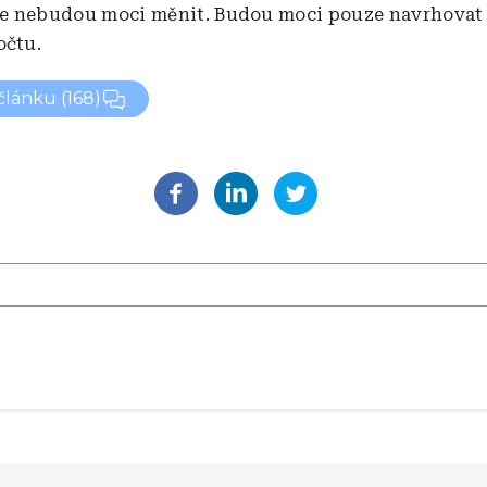
 je nebudou moci měnit. Budou moci pouze navrhovat
očtu.
 článku
(168)