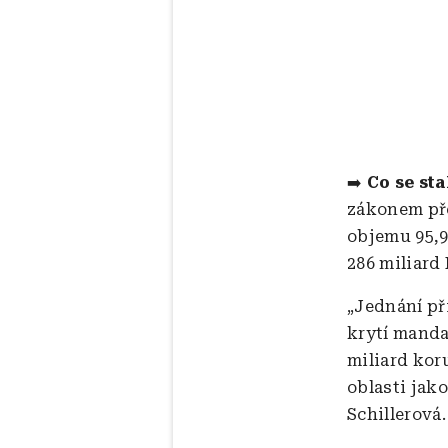
➡️
Co se sta
zákonem pře
objemu 95,9
286 miliard 
„Jednání př
krytí manda
miliard kor
oblasti jak
Schillerová.