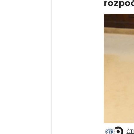
rozpoč
Obrázek
ČT