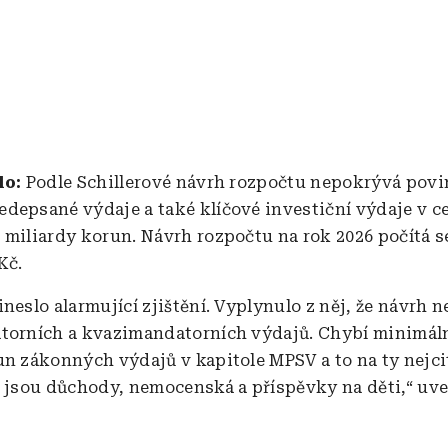
lo:
Podle Schillerové návrh rozpočtu nepokrývá povi
depsané výdaje a také klíčové investiční výdaje v 
 miliardy korun. Návrh rozpočtu na rok 2026 počítá 
Kč.
ineslo alarmující zjištění. Vyplynulo z něj, že návrh 
torních a kvazimandatorních výdajů. Chybí minimál
un zákonných výdajů v kapitole MPSV a to na ty nejcit
o jsou důchody, nemocenská a příspěvky na děti,“ uve