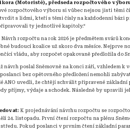
ikora (Motoristé), předseda rozpočtového výboru
ové rozpočtového výboru si vůbec nejsou jisti těmi čís
otvrdit s lidmi, kteří s těmi čísly na každodenní bázi p
připravovali ty jednotlivé kapitoly.“
:
Návrh rozpočtu na rok 2026 je předmětem svárů konč
né budoucí koalice už skoro dva měsíce. Nejprve no
končící vládu, aby rozpočet opakovaně předložila do 
iž návrh poslal Sněmovně na konci září, vzhledem k 
í poslanci bez opětovného předložení nemohli zabývat
lé ANO uvedli, že chtějí schválit připravené základní
edy příjmy, výdaje a schodek. Následně by upravili je
edovat:
K projednávání návrhu rozpočtu se rozpočt
dělí 24. listopadu. První čtení rozpočtu na plénu Sně
í středu. Pokud poslanci v prvním čtení základní par