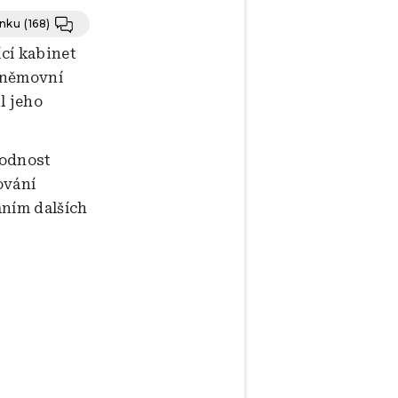
ánku
(168)
ící kabinet
 Sněmovní
l jeho
hodnost
ování
áním dalších