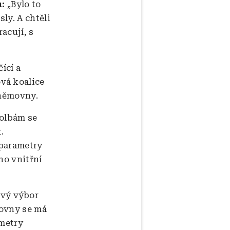
:
„Bylo to
ly. A chtěli
racují, s
ící a
vá koalice
Sněmovny.
volbám se
.
 parametry
ho vnitřní
ový výbor
movny se má
ametry