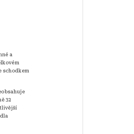
nné a
celkovém
se schodkem
neobsahuje
ně 32
livější
dla