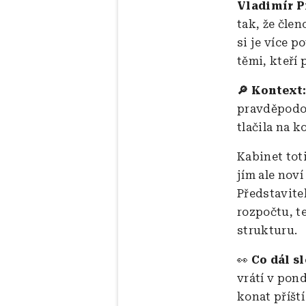
Vladimír P
tak, že člen
si je více p
těmi, kteří 
🔎 Kontext
pravděpodob
tlačila na 
Kabinet tot
jím ale nov
Představite
rozpočtu, t
strukturu.
👀
Co dál sl
vrátí v pon
konat příšt