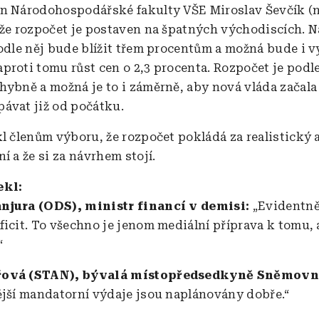
n Národohospodářské fakulty VŠE Miroslav Ševčík (n
 že rozpočet je postaven na špatných východiscích. N
podle něj bude blížit třem procentům a možná bude i vy
proti tomu růst cen o 2,3 procenta. Rozpočet je podle
hybně a možná je to i záměrně, aby nová vláda začala 
ávat již od počátku.
kl členům výboru, že rozpočet pokládá za realistický 
í a že si za návrhem stojí.
ekl:
njura (ODS), ministr financí v demisi:
„Evidentně
ficit. To všechno je jenom mediální příprava k tomu, 
“
řová (STAN), bývalá místopředsedkyně Sněmovn
ější mandatorní výdaje jsou naplánovány dobře.“