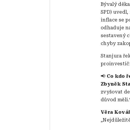
Bývalý děka
SPD) uvedl,
inflace se 
odhaduje na
sestavený c
chyby zakop
Stanjura ře
proinvestičn
📢
Co kdo ř
Zbyněk Sta
zvyšovat de
důvod měli.
Věra Ková
„Nejdůležit