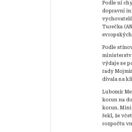
Podle ní ch
dopravní inf
vychovatelů
Turečka (AN
evropských
Podle stíno
ministerstv
výdaje se p
rady Mojmír
dívala na k
Lubomír Met
korun na do
korun. Minis
řekl, že vč
rozpočtu vn