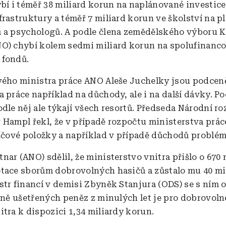
ybí i téměř 38 miliard korun na naplánované investice
rastruktury a téměř 7 miliard korun ve školství na pl
 a psychologů. A podle člena zemědělského výboru K
O) chybí kolem sedmi miliard korun na spolufinanc
 fondů.
vého ministra práce ANO Aleše Juchelky jsou podcen
a práce například na důchody, ale i na další dávky. 
odle něj ale týkají všech resortů. Předseda Národní r
 Hampl řekl, že v případě rozpočtu ministerstva prác
líčové položky a například v případě důchodů problém
nar (ANO) sdělil, že ministerstvo vnitra přišlo o 670 
tace sborům dobrovolných hasičů a zůstalo mu 40 mi
tr financí v demisi Zbyněk Stanjura (ODS) se s ním o 
etně ušetřených peněz z minulých let je pro dobrovoln
itra k dispozici 1,34 miliardy korun.