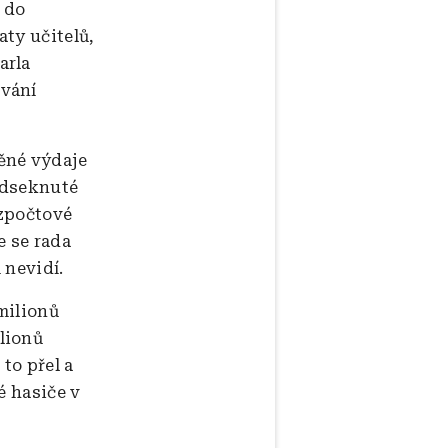
 do
aty učitelů,
arla
ování
ěné výdaje
Podseknuté
ozpočtové
e se rada
 nevidí.
milionů
lionů
to přel a
é hasiče v