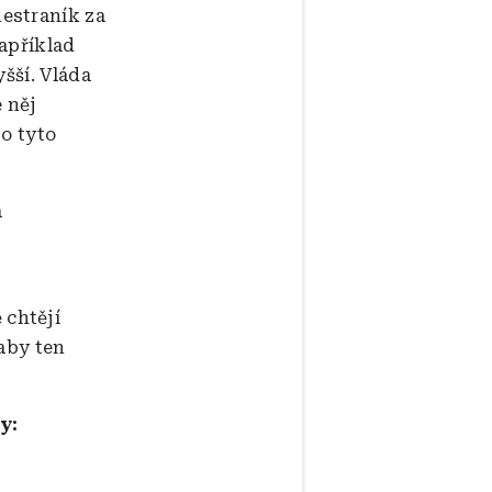
estraník za
apříklad
šší. Vláda
 něj
o tyto
a
 chtějí
aby ten
y: