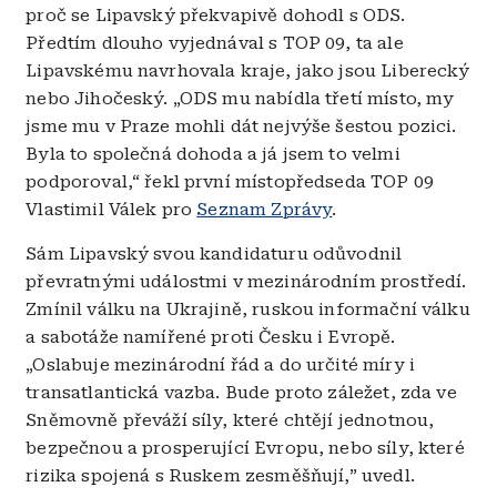
proč se Lipavský překvapivě dohodl s ODS.
Předtím dlouho vyjednával s TOP 09, ta ale
Lipavskému navrhovala kraje, jako jsou Liberecký
nebo Jihočeský. „ODS mu nabídla třetí místo, my
jsme mu v Praze mohli dát nejvýše šestou pozici.
Byla to společná dohoda a já jsem to velmi
podporoval,“ řekl první místopředseda TOP 09
Vlastimil Válek pro
Seznam Zprávy
.
Sám Lipavský svou kandidaturu odůvodnil
převratnými událostmi v mezinárodním prostředí.
Zmínil válku na Ukrajině, ruskou informační válku
a sabotáže namířené proti Česku i Evropě.
„Oslabuje mezinárodní řád a do určité míry i
transatlantická vazba. Bude proto záležet, zda ve
Sněmovně převáží síly, které chtějí jednotnou,
bezpečnou a prosperující Evropu, nebo síly, které
rizika spojená s Ruskem zesměšňují,” uvedl.