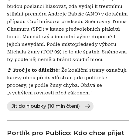
budou poslanci hlasovat, zda vydají k trestnímu
stíhání premiéra Andreje Babiše (ANO) v dotačním
případu Čapí hnízdo a předsedu Sněmovny Tomia
Okamuru (SPD) v kauze předvolebních plakátů
hnutí. Mandátový a imunitní výbor doporučil
jejich nevydání. Podle místopředsedy výboru
Michala Zuny (TOP 09) je to ale špatně. Sněmovna
by podle něj neměla bránit soudní moci.
🚩 Proč je to důležité:
Že koaliční strany označují
kauzy obou předsedů stran jako politické
procesy, je podle Zuny chyba. Obává se
„vychýlení rovnosti před zákonem“.
Jít do hloubky (10 min čtení)
Portlík pro Publico: Kdo chce přijet