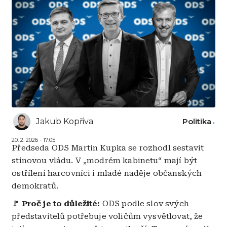
Jakub Kopřiva
Politika
20. 2. 2026 - 17:05
Předseda ODS Martin Kupka se rozhodl sestavit
stínovou vládu. V „modrém kabinetu“ mají být
ostřílení harcovníci i mladé naděje občanských
demokratů.
🚩 Proč je to důležité:
ODS podle slov svých
představitelů potřebuje voličům vysvětlovat, že