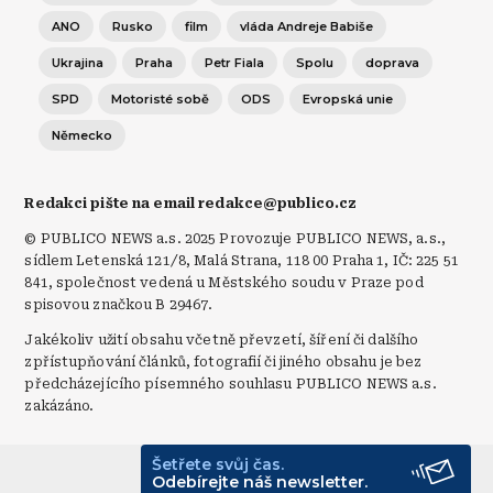
ANO
Rusko
film
vláda Andreje Babiše
Ukrajina
Praha
Petr Fiala
Spolu
doprava
SPD
Motoristé sobě
ODS
Evropská unie
Německo
Redakci pište na email redakce@publico.cz
© PUBLICO NEWS a.s. 2025 Provozuje PUBLICO NEWS, a.s.,
sídlem Letenská 121/8, Malá Strana, 118 00 Praha 1, IČ: 225 51
841, společnost vedená u Městského soudu v Praze pod
spisovou značkou B 29467.
Jakékoliv užití obsahu včetně převzetí, šíření či dalšího
zpřístupňování článků, fotografií či jiného obsahu je bez
předcházejícího písemného souhlasu PUBLICO NEWS a.s.
zakázáno.
Šetřete svůj čas.
© Publico 2026
Odebírejte náš newsletter.