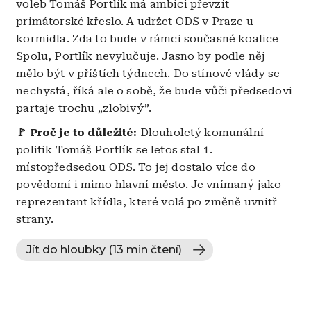
voleb Tomáš Portlík má ambici převzít
primátorské křeslo. A udržet ODS v Praze u
kormidla. Zda to bude v rámci současné koalice
Spolu, Portlík nevylučuje. Jasno by podle něj
mělo být v příštích týdnech. Do stínové vlády se
nechystá, říká ale o sobě, že bude vůči předsedovi
partaje trochu „zlobivý”.
🚩 Proč je to důležité:
Dlouholetý komunální
politik Tomáš Portlík se letos stal 1.
místopředsedou ODS. To jej dostalo více do
povědomí i mimo hlavní město. Je vnímaný jako
reprezentant křídla, které volá po změně uvnitř
strany.
Jít do hloubky (13 min čtení)