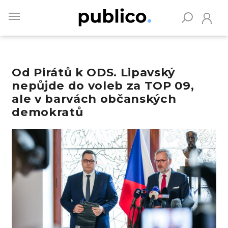
Skip
to
main
content
Od Pirátů k ODS. Lipavský
Vyhledávejte na Publiku
nepůjde do voleb za TOP 09,
ale v barvách občanských
demokratů
Obrázek