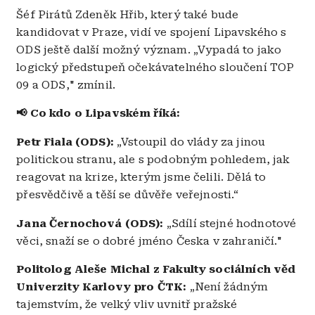
Šéf Pirátů Zdeněk Hřib, který také bude
kandidovat v Praze, vidí ve spojení Lipavského s
ODS ještě další možný význam. „Vypadá to jako
logický předstupeň očekávatelného sloučení TOP
09 a ODS," zmínil.
📢 Co kdo o Lipavském říká:
Petr Fiala (ODS):
„Vstoupil do vlády za jinou
politickou stranu, ale s podobným pohledem, jak
reagovat na krize, kterým jsme čelili. Dělá to
přesvědčivě a těší se důvěře veřejnosti.“
Jana Černochová (ODS):
„Sdílí stejné hodnotové
věci, snaží se o dobré jméno Česka v zahraničí."
Politolog Aleše Michal z Fakulty sociálních věd
Univerzity Karlovy pro ČTK:
„Není žádným
tajemstvím, že velký vliv uvnitř pražské