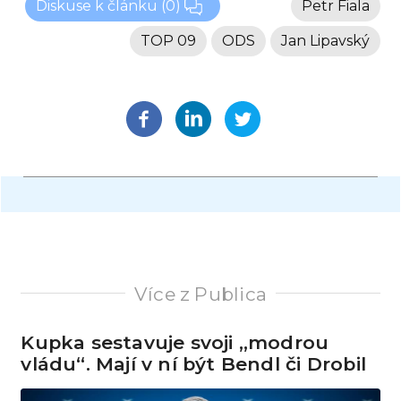
Diskuse k článku
(0)
Petr Fiala
TOP 09
ODS
Jan Lipavský
Více z Publica
Kupka sestavuje svoji „modrou
vládu“. Mají v ní být Bendl či Drobil