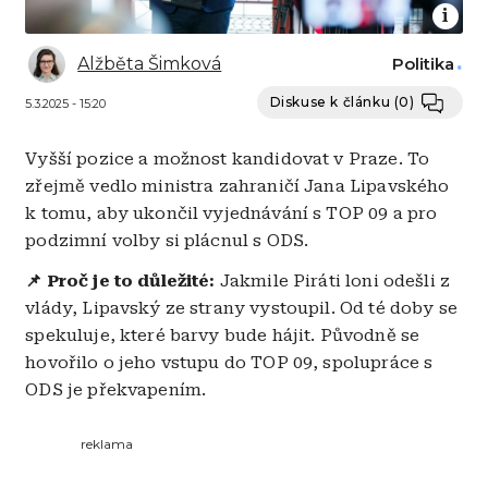
Alžběta Šimková
Politika
Diskuse k článku
(0)
5.3.2025 - 15:20
Vyšší pozice a možnost kandidovat v Praze. To
zřejmě vedlo ministra zahraničí Jana Lipavského
k tomu, aby ukončil vyjednávání s TOP 09 a pro
podzimní volby si plácnul s ODS.
📌 Proč je to důležité:
Jakmile Piráti loni odešli z
vlády, Lipavský ze strany vystoupil. Od té doby se
spekuluje, které barvy bude hájit. Původně se
hovořilo o jeho vstupu do TOP 09, spolupráce s
ODS je překvapením.
reklama