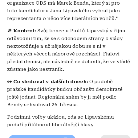
organizace ODS má Marek Benda, který si pro
tuto kandidaturu Jana Lipavského vybral jako
reprezentanta o něco více liberálních voličů."
🔎 Kontext:
Svůj konec u Pirátů Lipavský v říjnu
odůvodnil tím, že se s odchodem strany z vlády
neztotožňuje a už nějakou dobu se s ní v
některých věcech názorově rozcházel. Fialovi
předal demisi, ale následně se dohodli, že ve vládě
zůstane jako nestraník.
👀 Co sledovat v dalších dnech:
O podobě
pražské kandidátky budou občanští demokraté
ještě jednat. Regionální sněm by ji měl podle
Bendy schvalovat 26. března.
Podzimní volby ukážou, zda se Lipavskému
podaří přitáhnout liberálnější hlasy.