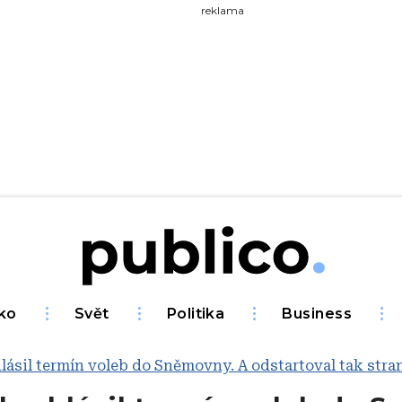
yhledávejte na Publiku
reklama
ko
Svět
Politika
Business
hlásil termín voleb do Sněmovny. A odstartoval tak st