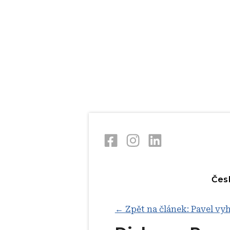
Skip
V
to
main
content
Čes
← Zpět na článek: Pavel vy