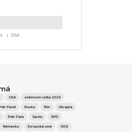
ímá
š
USA
sněmovní volby 2025
Petr Pavel
Rusko
film
Ukrajina
Petr Fiala
Spolu
SPD
Německo
Evropská unie
ODS