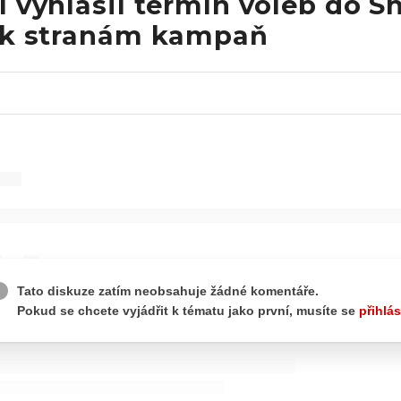
l vyhlásil termín voleb do 
tak stranám kampaň